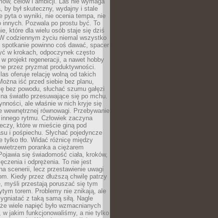
ów, celów i ambicji. Las nie wymaga
, by był skuteczny, wydajny i stale
e pyta o wyniki, nie ocenia tempa, nie
 innych. Pozwala po prostu być. To
e, które dla wielu osób staje się dziś
 W codziennym życiu niemal wszystko
: spotkanie powinno coś dawać, spacer
czyć w krokach, odpoczynek często
 w projekt regeneracji, a nawet hobby
ne przez pryzmat produktywności.
s oferuje relację wolną od takich
ożna iść przed siebie bez planu,
ię bez powodu, słuchać szumu gałęzi
 na światło przesuwające się po mchu.
ynności, ale właśnie w nich kryje się
e wewnętrznej równowagi. Przebywanie
 innego rytmu. Człowiek zaczyna
czy, które w mieście giną pod
asu i pośpiechu. Słychać pojedyncze
ie tylko tło. Widać różnicę między
owietrzem poranka a ciężarem
Pojawia się świadomość ciała, kroków,
czenia i odprężenia. To nie jest
a scenerii, lecz przestawienie uwagi
om. Kiedy przez dłuższą chwilę patrzy
ę, myśli przestają poruszać się tym
tym torem. Problemy nie znikają, ale
zygniatać z taką samą siłą. Nagle
 że wiele napięć było wzmacnianych
 w jakim funkcjonowaliśmy, a nie tylko