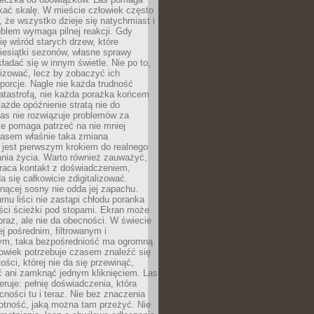
kać skalę. W mieście człowiek często
 że wszystko dzieje się natychmiast i
blem wymaga pilnej reakcji. Gdy
się wśród starych drzew, które
iesiątki sezonów, własne sprawy
ładać się w innym świetle. Nie po to,
lizować, lecz by zobaczyć ich
porcje. Nagle nie każda trudność
atastrofą, nie każda porażka końcem
 każde opóźnienie stratą nie do
Las nie rozwiązuje problemów za
le pomaga patrzeć na nie mniej
asem właśnie taka zmiana
 jest pierwszym krokiem do realnego
nia życia. Warto również zauważyć,
wraca kontakt z doświadczeniem,
a się całkowicie zdigitalizować.
nącej sosny nie odda jej zapachu.
mu liści nie zastąpi chłodu poranka
ści ścieżki pod stopami. Ekran może
raz, ale nie da obecności. W świecie
ej pośrednim, filtrowanym i
ym, taka bezpośredniość ma ogromną
owiek potrzebuje czasem znaleźć się
ości, której nie da się przewinąć,
ć ani zamknąć jednym kliknięciem. Las
feruje: pełnię doświadczenia, która
ości tu i teraz. Nie bez znaczenia
otność, jaką można tam przeżyć. Nie