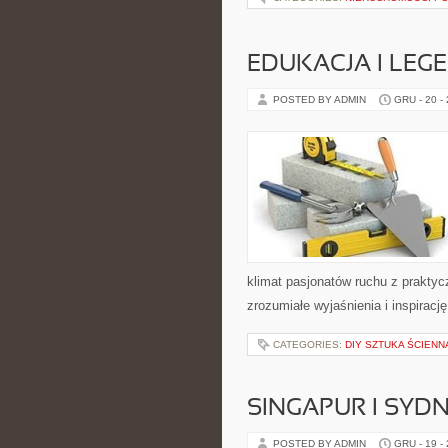
EDUKACJA I LEGE
POSTED BY ADMIN
GRU - 20 -
klimat pasjonatów ruchu z prakty
zrozumiałe wyjaśnienia i inspiracj
CATEGORIES:
DIY SZTUKA ŚCIENN
SINGAPUR I SYD
POSTED BY ADMIN
GRU - 19 -