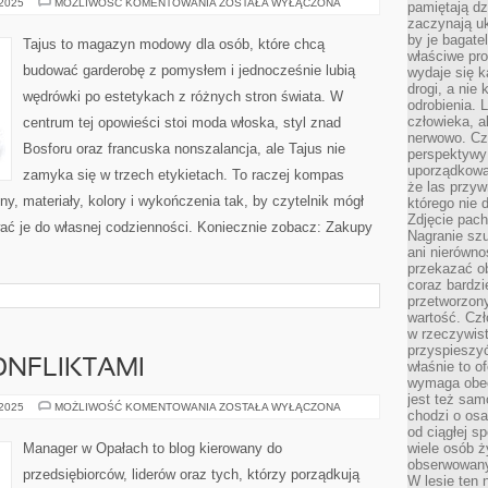
TAJUS
 2025
MOŻLIWOŚĆ KOMENTOWANIA
ZOSTAŁA WYŁĄCZONA
pamiętają dz
zaczynają uk
by je bagate
Tajus to magazyn modowy dla osób, które chcą
właściwe pro
budować garderobę z pomysłem i jednocześnie lubią
wydaje się k
drogi, a nie
wędrówki po estetykach z różnych stron świata. W
odrobienia. 
człowieka, a
centrum tej opowieści stoi moda włoska, styl znad
nerwowo. Cz
Bosforu oraz francuska nonszalancja, ale Tajus nie
perspektywy
uporządkowa
zamyka się w trzech etykietach. To raczej kompas
że las przy
ny, materiały, kolory i wykończenia tak, by czytelnik mógł
którego nie d
Zdjęcie pach
ć je do własnej codzienności. Koniecznie zobacz: Zakupy
Nagranie szu
ani nierówno
przekazać ob
coraz bardzi
przetworzon
wartość. Czł
w rzeczywist
przyspieszy
ONFLIKTAMI
właśnie to o
wymaga obecn
jest też sam
ZARZĄDZANIE
 2025
MOŻLIWOŚĆ KOMENTOWANIA
ZOSTAŁA WYŁĄCZONA
chodzi o osa
KONFLIKTAMI
od ciągłej s
Manager w Opałach to blog kierowany do
wiele osób ży
obserwowany
przedsiębiorców, liderów oraz tych, którzy porządkują
W lesie ten 