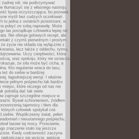
 żadnej roli, nie podtrzymywać
ie tłumaczyć się z własnego nastroju.
ość bywa oczyszczająca, bo pozwala
asne myśli bez cudzych oczekiwań.
ch to jedna z ostatnich przestrzeni, w
na pobyć ze sobą naprawdę. Może
ego las porządkuje człowieka lepiej niż
ata. Nie oferuje gotowych recept, ale
ontakt z czymś pierwotnym i prostym.
że życie nie składa się wyłącznie z
onania, lecz także z oddechu, rytmu,
 dojrzewania. Uczy cierpliwości, która
rnością, oraz spokoju, który nie oznacza
Pokazuje, że siła może być cicha, a
na. Kto regularnie wraca do lasu,
 też do siebie w bardziej
ej, łagodniejszej wersji. I właśnie
iecie pełnym pośpiechu tak bardzo
 miejsc, które niczego od nas nie
k potrafią dać tak wiele.
ów zajmuje szczególne miejsce w
braźni. Bywał schronieniem, źródłem
przestrzenią tajemnicy i tłem dla
 których człowiek spotykał coś
 siebie. Współczesny świat, pełen
wiadomień i nieustannego pośpiechu,
ebrał lasowi tej mocy. Przeciwnie,
jego znaczenie stało się jeszcze
aziste. Kiedy codzienność zaczyna
 niekończący się wyścig, wejście