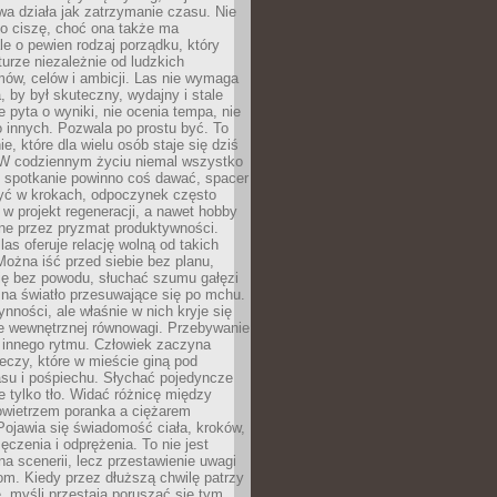
a działa jak zatrzymanie czasu. Nie
 o ciszę, choć ona także ma
le o pewien rodzaj porządku, który
aturze niezależnie od ludzkich
ów, celów i ambicji. Las nie wymaga
, by był skuteczny, wydajny i stale
e pyta o wyniki, nie ocenia tempa, nie
 innych. Pozwala po prostu być. To
e, które dla wielu osób staje się dziś
 W codziennym życiu niemal wszystko
: spotkanie powinno coś dawać, spacer
czyć w krokach, odpoczynek często
 w projekt regeneracji, a nawet hobby
ne przez pryzmat produktywności.
s oferuje relację wolną od takich
ożna iść przed siebie bez planu,
ię bez powodu, słuchać szumu gałęzi
 na światło przesuwające się po mchu.
ynności, ale właśnie w nich kryje się
e wewnętrznej równowagi. Przebywanie
 innego rytmu. Człowiek zaczyna
czy, które w mieście giną pod
asu i pośpiechu. Słychać pojedyncze
ie tylko tło. Widać różnicę między
owietrzem poranka a ciężarem
Pojawia się świadomość ciała, kroków,
czenia i odprężenia. To nie jest
a scenerii, lecz przestawienie uwagi
om. Kiedy przez dłuższą chwilę patrzy
ę, myśli przestają poruszać się tym