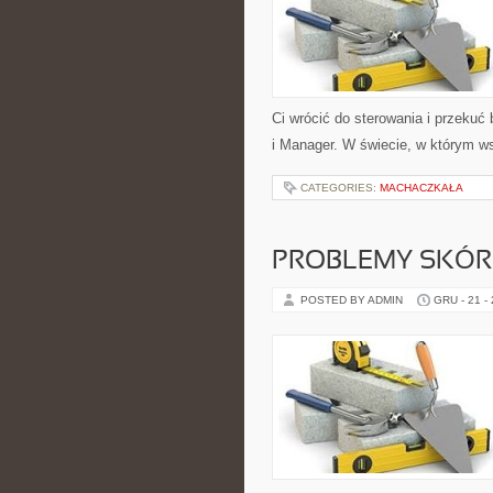
Ci wrócić do sterowania i przekuć
i Manager. W świecie, w którym 
CATEGORIES:
MACHACZKAŁA
PROBLEMY SKÓRN
POSTED BY ADMIN
GRU - 21 -