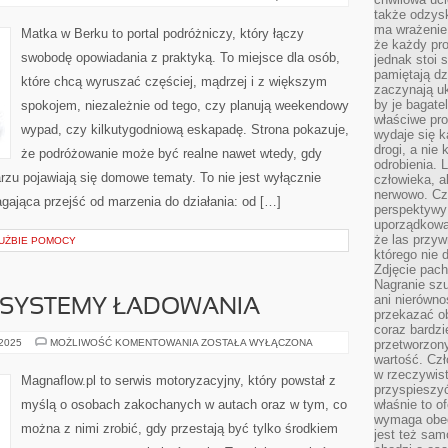
I
także odzys
SYDNEY
ma wrażenie,
Matka w Berku to portal podróżniczy, który łączy
że każdy pro
swobodę opowiadania z praktyką. To miejsce dla osób,
jednak stoi 
pamiętają dz
które chcą wyruszać częściej, mądrzej i z większym
zaczynają uk
by je bagate
spokojem, niezależnie od tego, czy planują weekendowy
właściwe pro
wypad, czy kilkutygodniową eskapadę. Strona pokazuje,
wydaje się k
drogi, a nie
że podróżowanie może być realne nawet wtedy, gdy
odrobienia. 
arzu pojawiają się domowe tematy. To nie jest wyłącznie
człowieka, a
nerwowo. Cz
agająca przejść od marzenia do działania: od […]
perspektywy
uporządkowa
że las przy
UŻBIE POMOCY
którego nie d
Zdjęcie pach
Nagranie szu
ani nierówno
 SYSTEMY ŁADOWANIA
przekazać ob
coraz bardzi
AKUMULATORY
 2025
MOŻLIWOŚĆ KOMENTOWANIA
ZOSTAŁA WYŁĄCZONA
przetworzon
I
wartość. Czł
SYSTEMY
w rzeczywist
ŁADOWANIA
Magnaflow.pl to serwis motoryzacyjny, który powstał z
przyspieszy
myślą o osobach zakochanych w autach oraz w tym, co
właśnie to o
wymaga obecn
można z nimi zrobić, gdy przestają być tylko środkiem
jest też sam