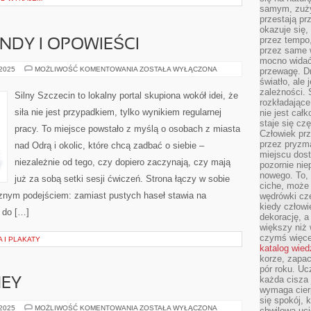
samym, zuży
przestają pr
okazuje się,
przez tempo,
NDY I OPOWIEŚCI
przez same 
mocno widać,
EDUKACJA
 2025
MOŻLIWOŚĆ KOMENTOWANIA
ZOSTAŁA WYŁĄCZONA
przewagę. Dr
I
światło, ale
LEGENDY
zależności. Ś
I
Silny Szczecin to lokalny portal skupiona wokół idei, że
OPOWIEŚCI
rozkładające
siła nie jest przypadkiem, tylko wynikiem regularnej
nie jest cał
staje się czę
pracy. To miejsce powstało z myślą o osobach z miasta
Człowiek prz
przez pryzm
nad Odrą i okolic, które chcą zadbać o siebie –
miejscu dost
niezależnie od tego, czy dopiero zaczynają, czy mają
pozornie ni
nowego. To, 
już za sobą setki sesji ćwiczeń. Strona łączy w sobie
ciche, może 
cznym podejściem: zamiast pustych haseł stawia na
wędrówki cz
kiedy człowi
ę do […]
dekorację, 
większy niż 
czymś więce
A I PLAKATY
katalog wied
korze, zapac
pór roku. Uc
każda cisza 
NEY
wymaga cierp
się spokój, 
SINGAPUR
 2025
MOŻLIWOŚĆ KOMENTOWANIA
ZOSTAŁA WYŁĄCZONA
chwilowa uc