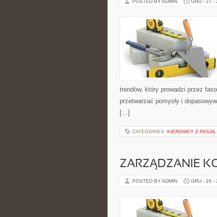
POSTED BY ADMIN
GRU - 27 -
trendów, który prowadzi przez faso
przetwarzać pomysły i dopasowywa
[…]
CATEGORIES:
KIEROWCY Z PASJĄ
ZARZĄDZANIE K
POSTED BY ADMIN
GRU - 26 -