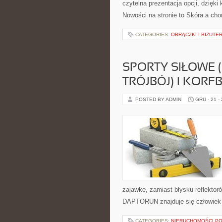
czytelna prezentacja opcji, dzięki
Nowości na stronie to Skóra a chor
CATEGORIES:
OBRĄCZKI I BIŻUTE
SPORTY SIŁOWE 
TRÓJBÓJ) I KORF
POSTED BY ADMIN
GRU - 21 -
zajawkę, zamiast błysku reflektor
DAPTORUN znajduje się człowiek 
CATEGORIES:
NIERUCHOMOŚCI P