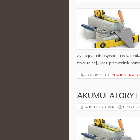
życie jest intensywne, a w kalend
zbiór relacji, lecz przewodnik pom
CATEGORIES:
TECHNOLOGIA W SŁ
AKUMULATORY I
POSTED BY ADMIN
GRU - 18 -