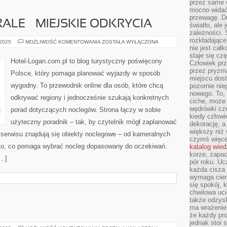
przez same 
mocno widać,
przewagę. Dr
RALE – MIEJSKIE ODKRYCIA
światło, ale
zależności. Ś
rozkładające
STREET
 2025
MOŻLIWOŚĆ KOMENTOWANIA
ZOSTAŁA WYŁĄCZONA
ART
nie jest cał
I
staje się czę
MURALE
Hotel-Logan.com.pl to blog turystyczny poświęcony
Człowiek prz
–
MIEJSKIE
przez pryzm
Polsce, który pomaga planować wyjazdy w sposób
ODKRYCIA
miejscu dost
wygodny. To przewodnik online dla osób, które chcą
pozornie ni
nowego. To, 
odkrywać regiony i jednocześnie szukają konkretnych
ciche, może 
wędrówki cz
porad dotyczących noclegów. Strona łączy w sobie
kiedy człowi
użyteczny poradnik – tak, by czytelnik mógł zaplanować
dekorację, 
większy niż 
erwisu znajdują się obiekty noclegowe – od kameralnych
czymś więce
tko, co pomaga wybrać nocleg dopasowany do oczekiwań.
katalog wied
korze, zapac
[…]
pór roku. Uc
każda cisza 
wymaga cierp
się spokój, 
chwilowa uc
także odzys
ma wrażenie,
że każdy pro
jednak stoi 