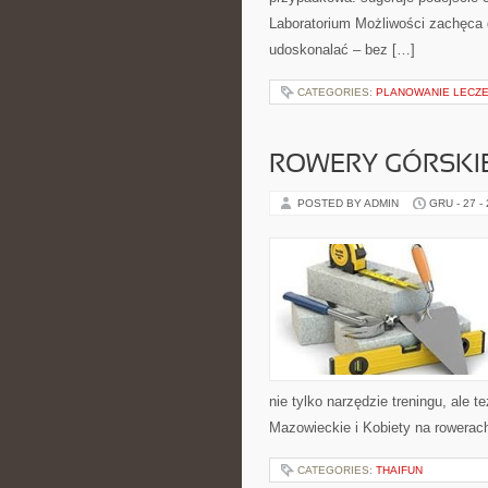
Laboratorium Możliwości zachęca 
udoskonalać – bez […]
CATEGORIES:
PLANOWANIE LECZE
ROWERY GÓRSKIE
POSTED BY ADMIN
GRU - 27 -
nie tylko narzędzie treningu, ale
Mazowieckie i Kobiety na rowerac
CATEGORIES:
THAIFUN