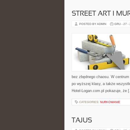
STREET ART I MU
POSTED BY ADMIN
GRU - 27 -
bez zbędnego chaosu. W centrum s
po wyższej klasy, a także wszys
Hotel-Logan.com.pl pokazuje, że 
CATEGORIES:
NURKOWANIE
TAJUS