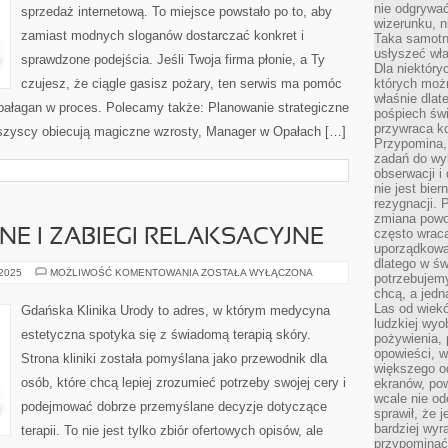
nie odgrywać
sprzedaż internetową. To miejsce powstało po to, aby
wizerunku, n
zamiast modnych sloganów dostarczać konkret i
Taka samotn
usłyszeć wł
sprawdzone podejścia. Jeśli Twoja firma płonie, a Ty
Dla niektóry
czujesz, że ciągle gasisz pożary, ten serwis ma pomóc
których moż
właśnie dlat
 bałagan w proces. Polecamy także: Planowanie strategiczne
pośpiech świ
przywraca k
wszyscy obiecują magiczne wzrosty, Manager w Opałach […]
Przypomina, 
zadań do wyk
obserwacji i
nie jest bie
rezygnacji. 
zmiana powol
często wraca
E I ZABIEGI RELAKSACYJNE
uporządkowan
dlatego w św
PROBLEMY
 2025
MOŻLIWOŚĆ KOMENTOWANIA
ZOSTAŁA WYŁĄCZONA
potrzebujemy
SKÓRNE
chcą, a jedna
I
ZABIEGI
Las od wiek
Gdańska Klinika Urody to adres, w którym medycyna
RELAKSACYJNE
ludzkiej wyo
estetyczna spotyka się z świadomą terapią skóry.
pożywienia, 
opowieści, w
Strona kliniki została pomyślana jako przewodnik dla
większego od
osób, które chcą lepiej zrozumieć potrzeby swojej cery i
ekranów, po
wcale nie od
podejmować dobrze przemyślane decyzje dotyczące
sprawił, że 
bardziej wyr
terapii. To nie jest tylko zbiór ofertowych opisów, ale
przypominać