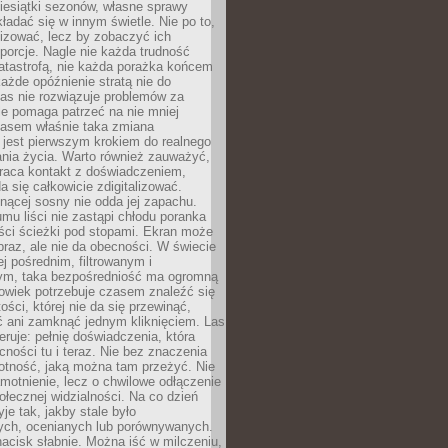
iesiątki sezonów, własne sprawy
ładać się w innym świetle. Nie po to,
lizować, lecz by zobaczyć ich
porcje. Nagle nie każda trudność
atastrofą, nie każda porażka końcem
 każde opóźnienie stratą nie do
Las nie rozwiązuje problemów za
le pomaga patrzeć na nie mniej
asem właśnie taka zmiana
 jest pierwszym krokiem do realnego
nia życia. Warto również zauważyć,
wraca kontakt z doświadczeniem,
a się całkowicie zdigitalizować.
nącej sosny nie odda jej zapachu.
mu liści nie zastąpi chłodu poranka
ści ścieżki pod stopami. Ekran może
raz, ale nie da obecności. W świecie
ej pośrednim, filtrowanym i
ym, taka bezpośredniość ma ogromną
owiek potrzebuje czasem znaleźć się
ości, której nie da się przewinąć,
ć ani zamknąć jednym kliknięciem. Las
feruje: pełnię doświadczenia, która
ości tu i teraz. Nie bez znaczenia
otność, jaką można tam przeżyć. Nie
motnienie, lecz o chwilowe odłączenie
połecznej widzialności. Na co dzień
je tak, jakby stale było
ch, ocenianych lub porównywanych.
nacisk słabnie. Można iść w milczeniu,