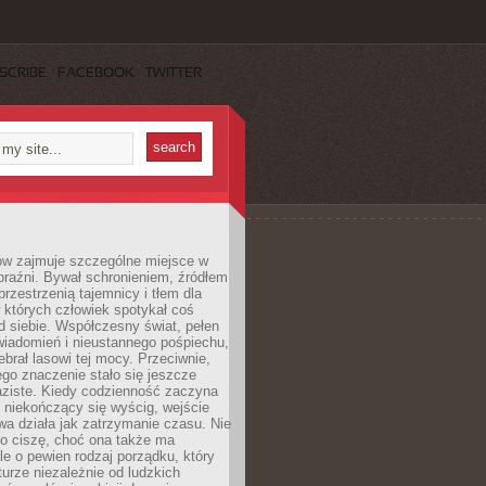
SCRIBE
FACEBOOK
TWITTER
ów zajmuje szczególne miejsce w
braźni. Bywał schronieniem, źródłem
przestrzenią tajemnicy i tłem dla
 których człowiek spotykał coś
 siebie. Współczesny świat, pełen
wiadomień i nieustannego pośpiechu,
ebrał lasowi tej mocy. Przeciwnie,
jego znaczenie stało się jeszcze
aziste. Kiedy codzienność zaczyna
 niekończący się wyścig, wejście
a działa jak zatrzymanie czasu. Nie
 o ciszę, choć ona także ma
le o pewien rodzaj porządku, który
aturze niezależnie od ludzkich