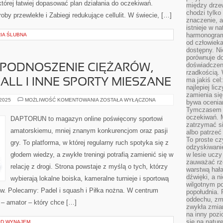
 której łatwiej dopasować plan działania do oczekiwań.
między drzew
chodzi tylko
oby przewlekłe i Zabiegi redukujące cellulit. W świecie, […]
znaczenie, a
istnieje w n
harmonogram
RIA ŚLUBNA
od człowieka
dostępny. Ni
porównuje do
doświadczeni
(PODNOSZENIE CIĘŻARÓW,
rzadkością.
ma jakiś cel
BALL I INNE SPORTY MIESZANE
najlepiej li
zamienia się
SPORTY
 2025
MOŻLIWOŚĆ KOMENTOWANIA
ZOSTAŁA WYŁĄCZONA
bywa ocenia
SIŁOWE
Tymczasem la
(PODNOSZENIE
CIĘŻARÓW,
oczekiwań. M
DAPTORUN to magazyn online poświęcony sportowi
TRÓJBÓJ)
zatrzymać s
I
amatorskiemu, mniej znanym konkurencjom oraz pasji
albo patrzeć
KORFBALL
I
To proste cz
gry. To platforma, w której regularny ruch spotyka się z
INNE
odzyskiwani
SPORTY
głodem wiedzy, a zwykłe treningi potrafią zamienić się w
w lesie uczy
MIESZANE
zauważać rze
relację z drogi. Strona powstaje z myślą o tych, którzy
warstwą hał
dźwięki, a n
wybierają lokalne boiska, kameralne turnieje i sportową
wilgotnym p
ów. Polecamy: Padel i squash i Piłka nożna. W centrum
popołudnia. 
oddechu, zmę
– amator – który chce […]
zwykła zmian
na inny pozi
się na natur
OD WYNAJEM