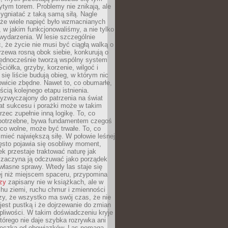
tym torem. Problemy nie znikają, ale
zygniatać z taką samą siłą. Nagle
 że wiele napięć było wzmacnianych
 w jakim funkcjonowaliśmy, a nie tylko
wydarzenia. W lesie szczególnie
 że życie nie musi być ciągłą walką o
zewa rosną obok siebie, konkurują o
 jednocześnie tworzą wspólny system
ciółka, grzyby, korzenie, wilgoć i
 się liście budują obieg, w którym nic
kowicie zbędne. Nawet to, co obumarłe,
ścią kolejnego etapu istnienia.
yzwyczajony do patrzenia na świat
at sukcesu i porażki może w takim
rzec zupełnie inną logikę. To, co
epotrzebne, bywa fundamentem czegoś
co wolne, może być trwałe. To, co
mieć największą siłę. W połowie leśnej
ęsto pojawia się osobliwy moment,
ek przestaje traktować naturę jak
a zaczyna ją odczuwać jako porządek
własne sprawy. Wtedy las staje się
j niż miejscem spaceru, przypomina
zy
zapisany nie w książkach, ale w
hu ziemi, ruchu chmur i zmienności
zy, że wszystko ma swój czas, że nie
jest pustką i że dojrzewanie do zmian
liwości. W takim doświadczeniu kryje
którego nie daje szybka rozrywka ani
ieczka od obowiązków. Las pomaga