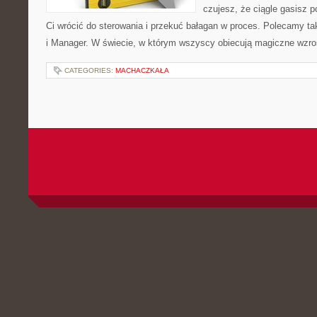
czujesz, że ciągle gasisz 
Ci wrócić do sterowania i przekuć bałagan w proces. Polecamy ta
i Manager. W świecie, w którym wszyscy obiecują magiczne wzr
CATEGORIES:
MACHACZKAŁA