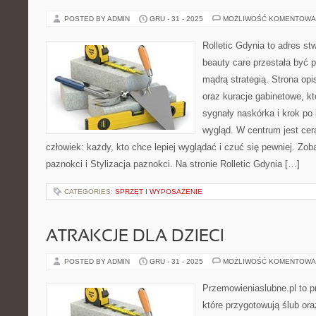
POSTED BY ADMIN
GRU - 31 - 2025
MOŻLIWOŚĆ KOMENTOWA
Rolletic Gdynia to adres s
beauty care przestała być p
mądrą strategią. Strona opi
oraz kuracje gabinetowe, k
sygnały naskórka i krok p
wygląd. W centrum jest cera
człowiek: każdy, kto chce lepiej wyglądać i czuć się pewniej. Zob
paznokci i Stylizacja paznokci. Na stronie Rolletic Gdynia […]
CATEGORIES:
SPRZĘT I WYPOSAŻENIE
ATRAKCJE DLA DZIECI
POSTED BY ADMIN
GRU - 31 - 2025
MOŻLIWOŚĆ KOMENTOWA
Przemowieniaslubne.pl to p
które przygotowują ślub ora