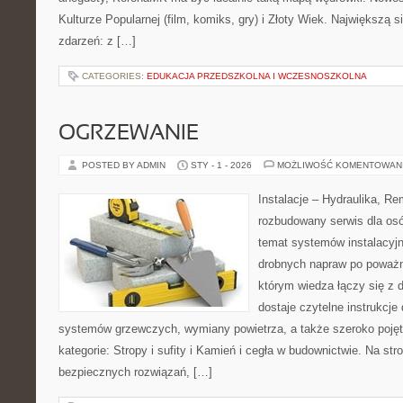
Kulturze Popularnej (film, komiks, gry) i Złoty Wiek. Największą si
zdarzeń: z […]
CATEGORIES:
EDUKACJA PRZEDSZKOLNA I WCZESNOSZKOLNA
OGRZEWANIE
POSTED BY ADMIN
STY - 1 - 2026
MOŻLIWOŚĆ KOMENTOWAN
Instalacje – Hydraulika, R
rozbudowany serwis dla osó
temat systemów instalacyjn
drobnych napraw po poważn
którym wiedza łączy się z 
dostaje czytelne instrukcj
systemów grzewczych, wymiany powietrza, a także szeroko poję
kategorie: Stropy i sufity i Kamień i cegła w budownictwie. Na str
bezpiecznych rozwiązań, […]