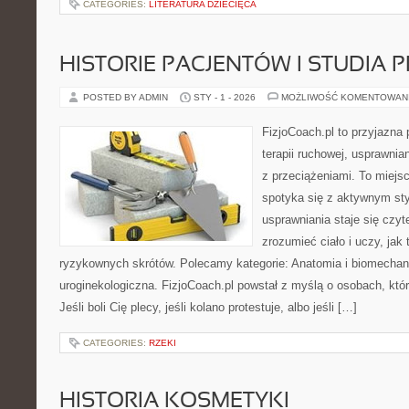
CATEGORIES:
LITERATURA DZIECIĘCA
HISTORIE PACJENTÓW I STUDIA
POSTED BY ADMIN
STY - 1 - 2026
MOŻLIWOŚĆ KOMENTOWAN
FizjoCoach.pl to przyjazna
terapii ruchowej, usprawni
z przeciążeniami. To miejs
spotyka się z aktywnym sty
usprawniania staje się czy
zrozumieć ciało i uczy, ja
ryzykownych skrótów. Polecamy kategorie: Anatomia i biomechanik
uroginekologiczna. FizjoCoach.pl powstał z myślą o osobach, któr
Jeśli boli Cię plecy, jeśli kolano protestuje, albo jeśli […]
CATEGORIES:
RZEKI
HISTORIA KOSMETYKI