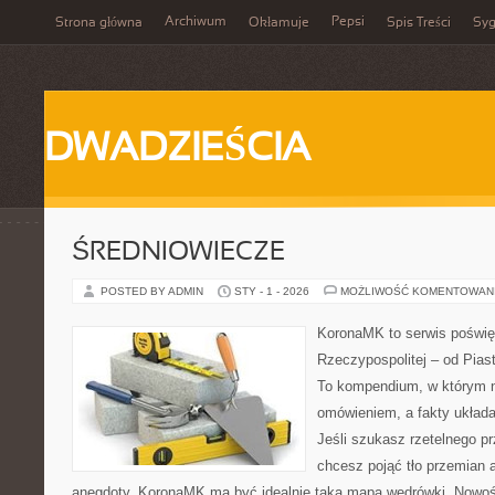
Archiwum
Pepsi
Strona główna
Okłamuje
Spis Treści
Syg
DWADZIEŚCIA
ŚREDNIOWIECZE
POSTED BY ADMIN
STY - 1 - 2026
MOŻLIWOŚĆ KOMENTOWAN
KoronaMK to serwis poświę
Rzeczypospolitej – od Pia
To kompendium, w którym n
omówieniem, a fakty układa
Jeśli szukasz rzetelnego p
chcesz pojąć tło przemian a
anegdoty, KoronaMK ma być idealnie taką mapą wędrówki. Nowośc