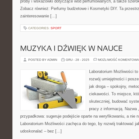
próby i wskazówki dotyczące wód perfumowanych, a także szeroki
Zobacz również: Perfumy budżetowe i Kosmetyki DIY. Ta przestrz
zainteresowanie […]
CATEGORIES:
SPORT
MUZYKA I DŹWIĘK W NAUCE
POSTED BY ADMIN
GRU - 28 - 2025
MOŻLIWOŚĆ KOMENTOWA
Laboratorium Możliwości to
rozwój umiejętności i posz
jak droga – spokojny, meto
ciekawości. To miejsce, kt
skuteczniej, budować syste
pracy z informacją. Nazwa „
przypadkowa: sugeruje podejście oparte na weryfikowaniu, a nie n
Laboratorium Możliwości zachęca do tego, by rozwój traktować j
udoskonalać – bez […]