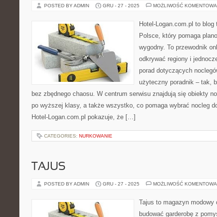
POSTED BY ADMIN
GRU - 27 - 2025
MOŻLIWOŚĆ KOMENTOWA
Hotel-Logan.com.pl to blog
Polsce, który pomaga plan
wygodny. To przewodnik onl
odkrywać regiony i jednocz
porad dotyczących noclegów
użyteczny poradnik – tak, 
bez zbędnego chaosu. W centrum serwisu znajdują się obiekty n
po wyższej klasy, a także wszystko, co pomaga wybrać nocleg 
Hotel-Logan.com.pl pokazuje, że […]
CATEGORIES:
NURKOWANIE
TAJUS
POSTED BY ADMIN
GRU - 27 - 2025
MOŻLIWOŚĆ KOMENTOWA
Tajus to magazyn modowy d
budować garderobę z pomys