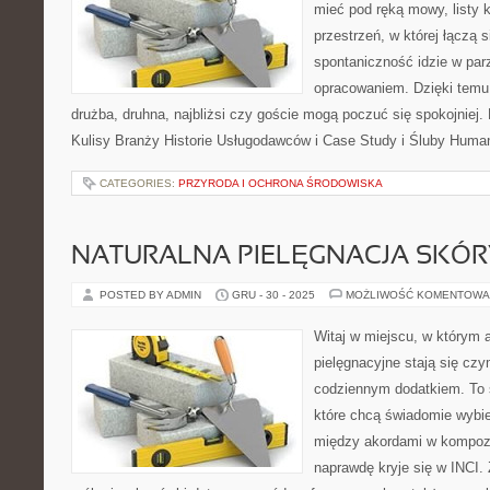
mieć pod ręką mowy, listy k
przestrzeń, w której łączą 
spontaniczność idzie w par
opracowaniem. Dzięki temu 
drużba, druhna, najbliżsi czy goście mogą poczuć się spokojniej. 
Kulisy Branży Historie Usługodawców i Case Study i Śluby Human
CATEGORIES:
PRZYRODA I OCHRONA ŚRODOWISKA
NATURALNA PIELĘGNACJA SKÓR
POSTED BY ADMIN
GRU - 30 - 2025
MOŻLIWOŚĆ KOMENTOWA
Witaj w miejscu, w którym 
pielęgnacyjne stają się czy
codziennym dodatkiem. To 
które chcą świadomie wybie
między akordami w kompozy
naprawdę kryje się w INCI. 