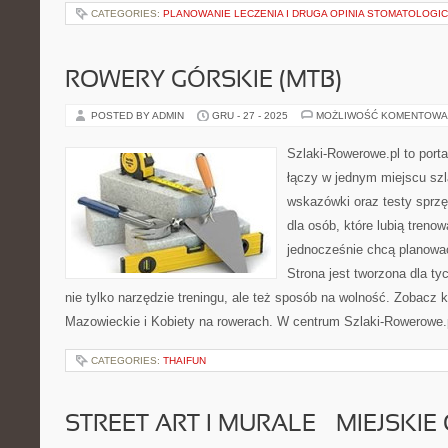
CATEGORIES:
PLANOWANIE LECZENIA I DRUGA OPINIA STOMATOLOGI
ROWERY GÓRSKIE (MTB)
POSTED BY ADMIN
GRU - 27 - 2025
MOŻLIWOŚĆ KOMENTOWA
Szlaki-Rowerowe.pl to porta
łączy w jednym miejscu szl
wskazówki oraz testy sprz
dla osób, które lubią treno
jednocześnie chcą planowa
Strona jest tworzona dla ty
nie tylko narzędzie treningu, ale też sposób na wolność. Zobacz
Mazowieckie i Kobiety na rowerach. W centrum Szlaki-Rowerowe.p
CATEGORIES:
THAIFUN
STREET ART I MURALE – MIEJSKI