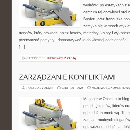
wędrówki po estetykach z r
centrum tej opowieści stoi 
Bosforu oraz francuska nons
zamyka się w trzech etykie
trendów, który prowadzi przez fasony, materiały, kolory i wykończ
przetwarzać pomysły i dopasowywać je do własnej codzienności.
[…]
CATEGORIES:
KIEROWCY Z PASJĄ
ZARZĄDZANIE KONFLIKTAMI
POSTED BY ADMIN
GRU - 26 - 2025
MOŻLIWOŚĆ KOMENTOWA
Manager w Opałach to blog
przedsiębiorców, liderów or
sprzedaż internetową. To m
zamiast modnych sloganów 
sprawdzone podejścia. Jeśli