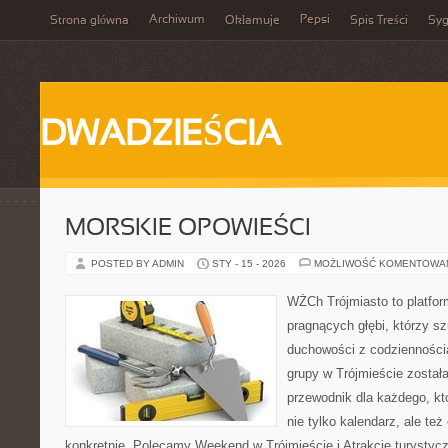
Archiwum
Pepsi
Strona główna
Okłamuje
Spis Treści
Syg
DWADZIEŚCIA
MORSKIE OPOWIEŚCI
POSTED BY ADMIN
STY - 15 - 2026
MOŻLIWOŚĆ KOMENTOWA
WŻCh Trójmiasto to platfor
pragnących głębi, którzy sz
duchowości z codziennością
grupy w Trójmieście został
przewodnik dla każdego, kt
nie tylko kalendarz, ale też
konkretnie. Polecamy Weekend w Trójmieście i Atrakcje turysty