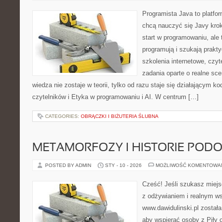
Programista Java to platfo
chcą nauczyć się Javy krok 
start w programowaniu, ale t
programują i szukają prakt
szkolenia internetowe, czyt
zadania oparte o realne sce
wiedza nie zostaje w teorii, tylko od razu staje się działającym 
czytelników i Etyka w programowaniu i AI. W centrum […]
CATEGORIES:
OBRĄCZKI I BIŻUTERIA ŚLUBNA
METAMORFOZY I HISTORIE POD
POSTED BY ADMIN
STY - 10 - 2026
MOŻLIWOŚĆ KOMENTOWA
Cześć! Jeśli szukasz miejsc
z odżywianiem i realnym ws
www.dawidulinski.pl została
aby wspierać osoby z Piły o