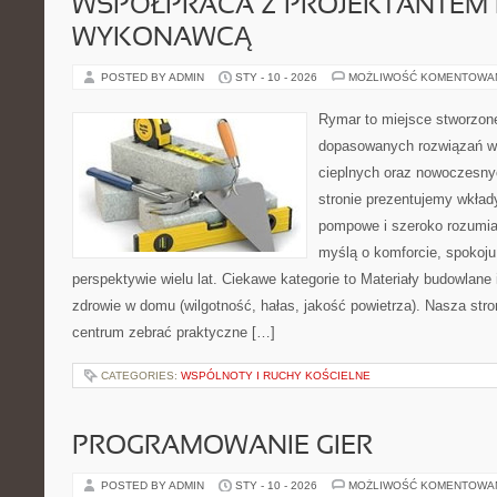
WSPÓŁPRACA Z PROJEKTANTEM 
WYKONAWCĄ
POSTED BY ADMIN
STY - 10 - 2026
MOŻLIWOŚĆ KOMENTOWA
Rymar to miejsce stworzone
dopasowanych rozwiązań w
cieplnych oraz nowoczesnyc
stronie prezentujemy wkła
pompowe i szeroko rozumian
myślą o komforcie, spokoj
perspektywie wielu lat. Ciekawe kategorie to Materiały budowlane
zdrowie w domu (wilgotność, hałas, jakość powietrza). Nasza stro
centrum zebrać praktyczne […]
CATEGORIES:
WSPÓLNOTY I RUCHY KOŚCIELNE
PROGRAMOWANIE GIER
POSTED BY ADMIN
STY - 10 - 2026
MOŻLIWOŚĆ KOMENTOWA