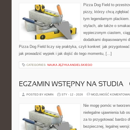
Pizza Dog Field to przestr
pizzy, którzy chcą zgłębiać
tym legendarnym plackiem. 
stylach, ale także o smakac
wypieczonym ciastem, ciąg
dodatkami dopasowanymi do
Pizza Dog Field liczy się praktyka, czyli konkret: jak przygotować
jak prowadzić wypiek i jak dojść do tego momentu, […]
CATEGORIES:
NAUKA JĘZYKA ANGIELSKIEGO
EGZAMIN WSTĘPNY NA STUDIA –
POSTED BY ADMIN
STY - 12 - 2026
MOŻLIWOŚĆ KOMENTOWA
Nie mogę pomóc w tworzeniu 
nielegalne ujawnienia lub 
za to przygotować bardzo d
bezpiecznej, legalnej wersj