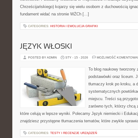
Chrześcijańskiego) kojarzy się wielu osobom z duchowością ignac
fundament widać na stronie WŻCh […]
CATEGORIES:
HISTORIA I EWOLUCJA GRAFIKI
JĘZYK WŁOSKI
POSTED BY ADMIN
STY - 15 - 2026
MOŻLIWOŚĆ KOMENTOWA
To blog naukowy tworzony 
podstawówki oraz liceum. J
tłumaczy krok po kroku, a
systematycznych powtórkac
miejscu. Treści są przygot
zarówno tych, którzy chcą 
które celują w lepsze wyniki. Polecamy Język niemiecki i Edukacj
znajdziesz przystępne tłumaczenia tematów, które zwykle sprawiają
CATEGORIES:
TESTY I RECENZJE URZĄDZEŃ