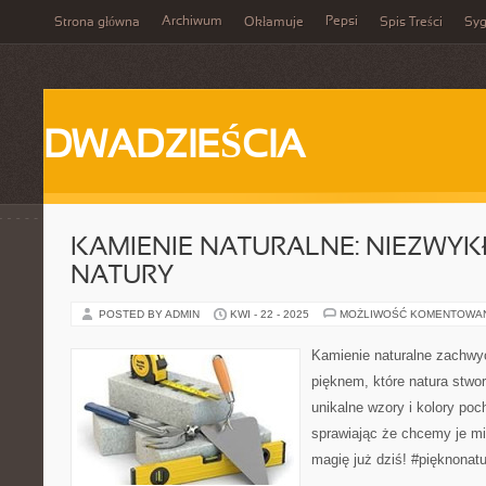
Archiwum
Pepsi
Strona główna
Okłamuje
Spis Treści
Syg
DWADZIEŚCIA
KAMIENIE NATURALNE: NIEZWYK
NATURY
POSTED BY ADMIN
KWI - 22 - 2025
MOŻLIWOŚĆ KOMENTOWA
Kamienie naturalne zachwy
pięknem, które natura stwor
unikalne wzory i kolory poc
sprawiając że chcemy je mie
magię już dziś! #pięknonat