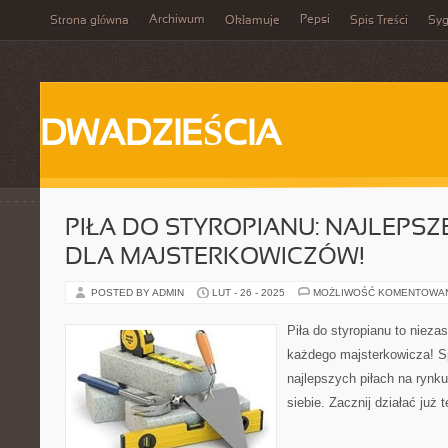
Archiwum
Pepsi
Strona główna
Okłamuje
Spis Treści
Syg
DWADZIEŚCIA
PIŁA DO STYROPIANU: NAJLEPSZ
DLA MAJSTERKOWICZÓW!
POSTED BY ADMIN
LUT - 26 - 2025
MOŻLIWOŚĆ KOMENTOWA
Piła do styropianu to nieza
każdego majsterkowicza! S
najlepszych piłach na rynku
siebie. Zacznij działać już t