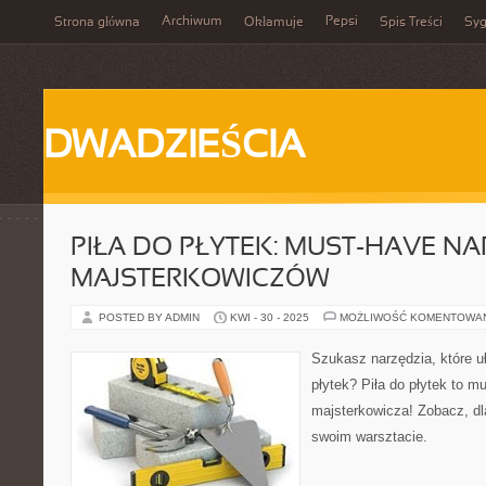
Archiwum
Pepsi
Strona główna
Okłamuje
Spis Treści
Syg
DWADZIEŚCIA
PIŁA DO PŁYTEK: MUST-HAVE NA
MAJSTERKOWICZÓW
POSTED BY ADMIN
KWI - 30 - 2025
MOŻLIWOŚĆ KOMENTOWA
Szukasz narzędzia, które uł
płytek? Piła do płytek to m
majsterkowicza! Zobacz, dl
swoim warsztacie.