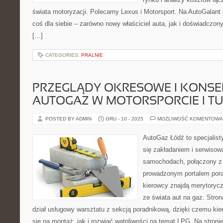
świata motoryzacji. Polecamy Lexus i Motorsport. Na AutoGalant
coś dla siebie – zarówno nowy właściciel auta, jak i doświadczony
[…]
CATEGORIES:
PRALNIE
PRZEGLĄDY OKRESOWE I KONSE
AUTOGAZ W MOTORSPORCIE I T
POSTED BY ADMIN
GRU - 10 - 2025
MOŻLIWOŚĆ KOMENTOWA
AutoGaz Łódź to specjalist
się zakładaniem i serwisow
samochodach, połączony z
prowadzonym portalem por
kierowcy znajdą merytorycz
ze świata aut na gaz. Stro
dział usługowy warsztatu z sekcją poradnikową, dzięki czemu k
się na montaż, jak i rozwiać wątpliwości na temat LPG. Na stron