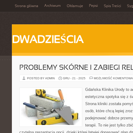
Archiwum
Pepsi
Strona główna
Okłamuje
Spis Treści
Syg
DWADZIEŚCIA
PROBLEMY SKÓRNE I ZABIEGI R
POSTED BY ADMIN
GRU - 21 - 2025
MOŻLIWOŚĆ KOMENTOWA
Gdańska Klinika Urody to 
estetyczna spotyka się z ś
Strona kliniki została pomy
osób, które chcą lepiej zro
podejmować dobrze przemy
terapii. To nie jest tylko zb
czytelna prezentacja opcji, dzięki której łatwiej dopasować plan d