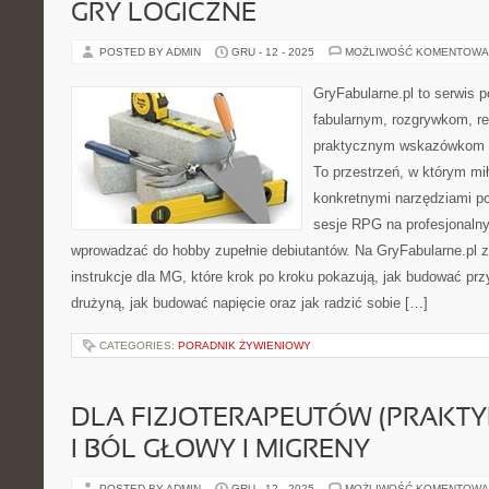
GRY LOGICZNE
POSTED BY ADMIN
GRU - 12 - 2025
MOŻLIWOŚĆ KOMENTOWA
GryFabularne.pl to serwis 
fabularnym, rozgrywkom, r
praktycznym wskazówkom dl
To przestrzeń, w którym mił
konkretnymi narzędziami p
sesje RPG na profesjonaln
wprowadzać do hobby zupełnie debiutantów. Na GryFabularne.pl 
instrukcje dla MG, które krok po kroku pokazują, jak budować pr
drużyną, jak budować napięcie oraz jak radzić sobie […]
CATEGORIES:
PORADNIK ŻYWIENIOWY
DLA FIZJOTERAPEUTÓW (PRAKTY
I BÓL GŁOWY I MIGRENY
POSTED BY ADMIN
GRU - 12 - 2025
MOŻLIWOŚĆ KOMENTOWA