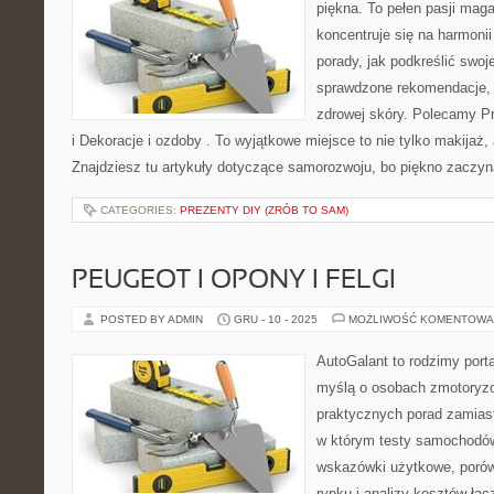
piękna. To pełen pasji maga
koncentruje się na harmonii 
porady, jak podkreślić swoj
sprawdzone rekomendacje, 
zdrowej skóry. Polecamy P
i Dekoracje i ozdoby . To wyjątkowe miejsce to nie tylko makijaż,
Znajdziesz tu artykuły dotyczące samorozwoju, bo piękno zaczyn
CATEGORIES:
PREZENTY DIY (ZRÓB TO SAM)
PEUGEOT I OPONY I FELGI
POSTED BY ADMIN
GRU - 10 - 2025
MOŻLIWOŚĆ KOMENTOWA
AutoGalant to rodzimy port
myślą o osobach zmotoryzo
praktycznych porad zamiast
w którym testy samochodów
wskazówki użytkowe, porówn
rynku i analizy kosztów łąc