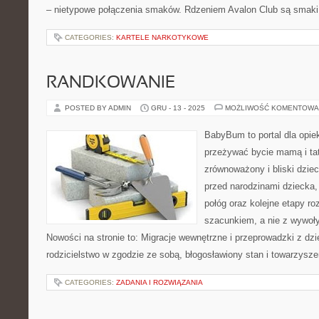
– nietypowe połączenia smaków. Rdzeniem Avalon Club są smaki
CATEGORIES:
KARTELE NARKOTYKOWE
RANDKOWANIE
POSTED BY ADMIN
GRU - 13 - 2025
MOŻLIWOŚĆ KOMENTOWA
BabyBum to portal dla opie
przeżywać bycie mamą i ta
zrównoważony i bliski dziec
przed narodzinami dziecka, 
połóg oraz kolejne etapy ro
szacunkiem, a nie z wywoł
Nowości na stronie to: Migracje wewnętrzne i przeprowadzki z dz
rodzicielstwo w zgodzie ze sobą, błogosławiony stan i towarzysze
CATEGORIES:
ZADANIA I ROZWIĄZANIA