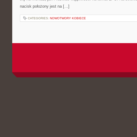
nacisk położony jest na […]
CATEGORIES:
NOWOTWORY KOBIECE