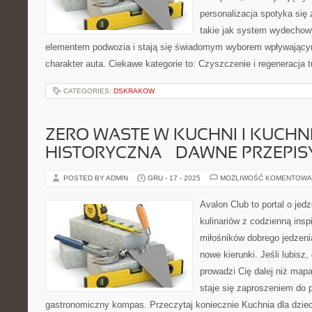
personalizacja spotyka się
takie jak system wydechow
elementem podwozia i stają się świadomym wyborem wpływający
charakter auta. Ciekawe kategorie to: Czyszczenie i regeneracja 
CATEGORIES:
DSKRAKOW
ZERO WASTE W KUCHNI I KUCHN
HISTORYCZNA – DAWNE PRZEPISY
POSTED BY ADMIN
GRU - 17 - 2025
MOŻLIWOŚĆ KOMENTOWA
Avalon Club to portal o jed
kulinariów z codzienną insp
miłośników dobrego jedzeni
nowe kierunki. Jeśli lubisz
prowadzi Cię dalej niż map
staje się zaproszeniem do p
gastronomiczny kompas. Przeczytaj koniecznie Kuchnia dla dzieci 