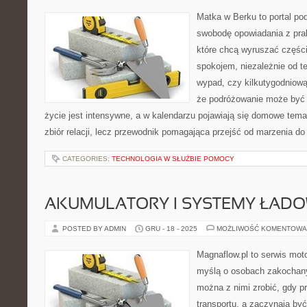
Matka w Berku to portal pod
swobodę opowiadania z prak
które chcą wyruszać części
spokojem, niezależnie od t
wypad, czy kilkutygodniową
że podróżowanie może być 
życie jest intensywne, a w kalendarzu pojawiają się domowe temat
zbiór relacji, lecz przewodnik pomagająca przejść od marzenia do 
CATEGORIES:
TECHNOLOGIA W SŁUŻBIE POMOCY
AKUMULATORY I SYSTEMY ŁAD
POSTED BY ADMIN
GRU - 18 - 2025
MOŻLIWOŚĆ KOMENTOWA
Magnaflow.pl to serwis moto
myślą o osobach zakochany
można z nimi zrobić, gdy p
transportu, a zaczynają by