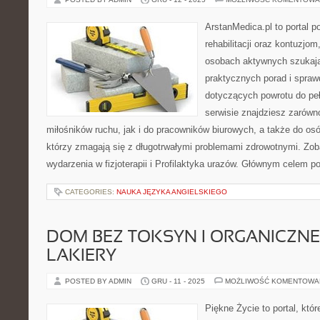
ArstanMedica.pl to portal 
rehabilitacji oraz kontuzjom
osobach aktywnych szukając
praktycznych porad i spra
dotyczących powrotu do pe
serwisie znajdziesz zarówn
miłośników ruchu, jak i do pracowników biurowych, a także do osó
którzy zmagają się z długotrwałymi problemami zdrowotnymi. Zob
wydarzenia w fizjoterapii i Profilaktyka urazów. Głównym celem po
CATEGORIES:
NAUKA JĘZYKA ANGIELSKIEGO
DOM BEZ TOKSYN I ORGANICZNE 
LAKIERY
POSTED BY ADMIN
GRU - 11 - 2025
MOŻLIWOŚĆ KOMENTOWA
Piękne Życie to portal, któr