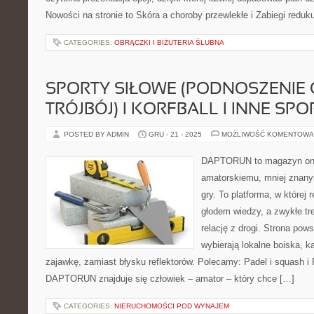
Nowości na stronie to Skóra a choroby przewlekłe i Zabiegi reduku
CATEGORIES:
OBRĄCZKI I BIŻUTERIA ŚLUBNA
SPORTY SIŁOWE (PODNOSZENIE 
TRÓJBÓJ) I KORFBALL I INNE SP
POSTED BY ADMIN
GRU - 21 - 2025
MOŻLIWOŚĆ KOMENTOWA
DAPTORUN to magazyn onli
amatorskiemu, mniej znany
gry. To platforma, w której 
głodem wiedzy, a zwykłe tre
relację z drogi. Strona pows
wybierają lokalne boiska, k
zajawkę, zamiast błysku reflektorów. Polecamy: Padel i squash i
DAPTORUN znajduje się człowiek – amator – który chce […]
CATEGORIES:
NIERUCHOMOŚCI POD WYNAJEM