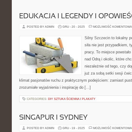
EDUKACJA I LEGENDY I OPOWIEŚ
POSTED BY ADMIN
GRU - 20 - 2025
MOŻLIWOŚĆ KOMENTOWA
Silny Szczecin to lokalny po
siła nie jest przypadkiem, t
pracy. To miejsce powstało
nad Odrą i okolic, które ch
niezależnie od tego, czy d
już za sobą setki sesji ćwi
klimat pasjonatów ruchu z praktycznym podejściem: zamiast pust
zrozumiałe wyjaśnienia i inspirację do […]
CATEGORIES:
DIY SZTUKA ŚCIENNA I PLAKATY
SINGAPUR I SYDNEY
POSTED BY ADMIN
GRU - 19 - 2025
MOŻLIWOŚĆ KOMENTOWA