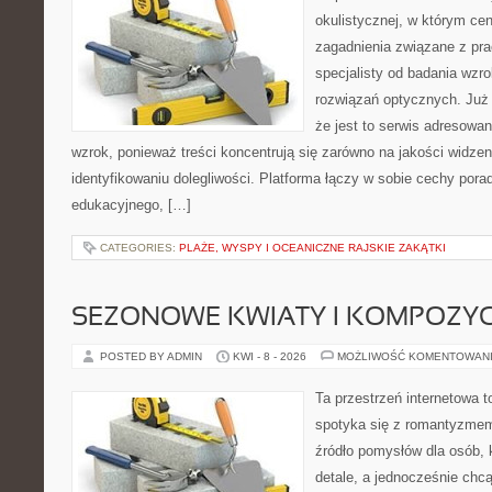
okulistycznej, w którym cen
zagadnienia związane z prac
specjalisty od badania wzr
rozwiązań optycznych. Już 
że jest to serwis adresowa
wzrok, ponieważ treści koncentrują się zarówno na jakości widzeni
identyfikowaniu dolegliwości. Platforma łączy w sobie cechy porad
edukacyjnego, […]
CATEGORIES:
PLAŻE, WYSPY I OCEANICZNE RAJSKIE ZAKĄTKI
SEZONOWE KWIATY I KOMPOZYC
POSTED BY ADMIN
KWI - 8 - 2026
MOŻLIWOŚĆ KOMENTOWAN
Ta przestrzeń internetowa t
spotyka się z romantyzmem
źródło pomysłów dla osób, k
detale, a jednocześnie chcą