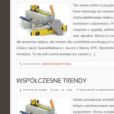
Ten serwis online to przyja
które interesują się sauna
strefą bąbelkowego relaks
komfortem codzienności. Po
związane z wygodą, wellne
oraz ogrodzie. Można tu z
dla amatorów relaksu, ale również dla czytelników oczekujących 
Zobacz także SaunaWadowice i Jacuzzi i Wanny SPA. Wyróżnikiem
tematyka. To nie tylko portal poświęcony samym […]
CATEGORIES:
ODZIEŻ PATRIOTYCZNA
WSPÓŁCZESNE TRENDY
POSTED BY ADMIN
KWI - 16 - 2026
MOŻLIWOŚĆ KOMENTOWA
Serwis poświęcony architek
którym zainteresowanie sp
spojrzeniem. Strona został