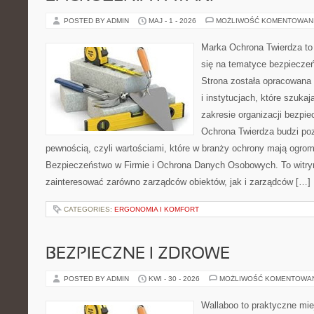
POSTED BY ADMIN
MAJ - 1 - 2026
MOŻLIWOŚĆ KOMENTOWAN
Marka Ochrona Twierdza to 
się na tematyce bezpiecze
Strona została opracowana 
i instytucjach, które szuka
zakresie organizacji bezp
Ochrona Twierdza budzi po
pewnością, czyli wartościami, które w branży ochrony mają ogr
Bezpieczeństwo w Firmie i Ochrona Danych Osobowych. To witry
zainteresować zarówno zarządców obiektów, jak i zarządców […]
CATEGORIES:
ERGONOMIA I KOMFORT
BEZPIECZNE I ZDROWE
POSTED BY ADMIN
KWI - 30 - 2026
MOŻLIWOŚĆ KOMENTOWA
Wallaboo to praktyczne mie