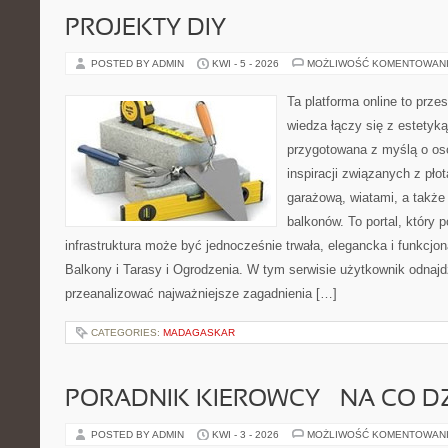
PROJEKTY DIY
POSTED BY ADMIN
KWI - 5 - 2026
MOŻLIWOŚĆ KOMENTOWAN
Ta platforma online to prze
wiedza łączy się z estetyką
przygotowana z myślą o o
inspiracji związanych z pł
garażową, wiatami, a także
balkonów. To portal, który
infrastruktura może być jednocześnie trwała, elegancka i funkcjo
Balkony i Tarasy i Ogrodzenia. W tym serwisie użytkownik odnajdzi
przeanalizować najważniejsze zagadnienia […]
CATEGORIES:
MADAGASKAR
PORADNIK KIEROWCY – NA CO D
POSTED BY ADMIN
KWI - 3 - 2026
MOŻLIWOŚĆ KOMENTOWAN