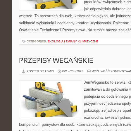
produktów związanych z ara
jak odpowiednio dobrane la
wnętrze. To przestrzeń dla tych, którzy cenią piękno, ale jednoc
solidność wykonania i codzienny komfort użytkowania. Polecam: In
Oświetlenie Techniczne i Przemysłowe. Na stronie można znaleź
CATEGORIES:
EKOLOGIA I ZMIANY KLIMATYCZNE
PRZEPISY WEGAŃSKIE
POSTED BY ADMIN
KWI - 23 - 2026
MOŻLIWOŚĆ KOMENTOWA
JemWegańsko to serwis, któ
zamiłowania do gotowania w
podejścia do codziennego je
przyjemność jedzenia spotyk
pokazują, że jadłospis opar
różnorodna, świeża i jedno
kompendium pomysłów dla osób, które szukają codziennych rozwi