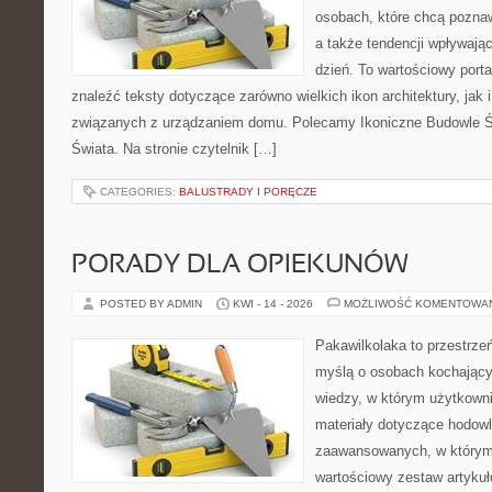
osobach, które chcą pozna
a także tendencji wpływają
dzień. To wartościowy port
znaleźć teksty dotyczące zarówno wielkich ikon architektury, jak
związanych z urządzaniem domu. Polecamy Ikoniczne Budowle Św
Świata. Na stronie czytelnik […]
CATEGORIES:
BALUSTRADY I PORĘCZE
PORADY DLA OPIEKUNÓW
POSTED BY ADMIN
KWI - 14 - 2026
MOŻLIWOŚĆ KOMENTOWA
Pakawilkolaka to przestrzeń
myślą o osobach kochając
wiedzy, w którym użytkowni
materiały dotyczące hodowl
zaawansowanych, w którym i
wartościowy zestaw artykułó