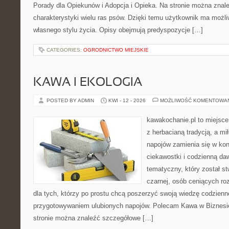
Porady dla Opiekunów i Adopcja i Opieka. Na stronie można zna
charakterystyki wielu ras psów. Dzięki temu użytkownik ma moż
własnego stylu życia. Opisy obejmują predyspozycje […]
CATEGORIES:
OGRODNICTWO MIEJSKIE
KAWA I EKOLOGIA
POSTED BY ADMIN
KWI - 12 - 2026
MOŻLIWOŚĆ KOMENTOWA
kawakochanie.pl to miejsce
z herbacianą tradycją, a m
napojów zamienia się w konk
ciekawostki i codzienną da
tematyczny, który został s
czarnej, osób ceniących ro
dla tych, którzy po prostu chcą poszerzyć swoją wiedzę codzienn
przygotowywaniem ulubionych napojów. Polecam Kawa w Biznesi
stronie można znaleźć szczegółowe […]