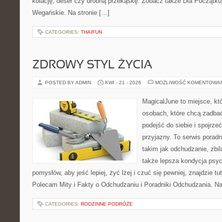
kolację, deser czy drobną przekąskę. Zobacz także Dla Początku
Wegańskie. Na stronie […]
CATEGORIES:
THAIFUN
ZDROWY STYL ŻYCIA
POSTED BY ADMIN
KWI - 21 - 2026
MOŻLIWOŚĆ KOMENTOWA
MagicalJune to miejsce, kt
osobach, które chcą zadba
podejść do siebie i spojrze
przyjazny. To serwis pora
takim jak odchudzanie, zbi
także lepsza kondycja psyc
pomysłów, aby jeść lepiej, żyć lżej i czuć się pewniej, znajdzie 
Polecam Mity i Fakty o Odchudzaniu i Poradniki Odchudzania. Na
CATEGORIES:
RODZINNE PODRÓŻE