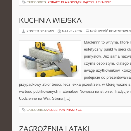
CATEGORIES:
PORADY DLA POCZĄTKUJĄCYCH I TKAINNY
KUCHNIA WIEJSKA
POSTED BY ADMIN
MAJ - 3 - 2026
MOŻLIWOŚĆ KOMENTOWAN
Madlennn to witryna, które
estetyczny punkt w sieci d
pomysłów. Już sama nazwa 
czymś osobistym, dlatego 
uwagę użytkowników, którzy
podejście do prezentowania 
przypadkowy zbiór treści, lecz lekka przestrzeń, w której ważne 
wartość publikowanych materiałów. Nowości na stronie: Tradycje i
Codzienne na Wsi. Strona […]
CATEGORIES:
ALGEBRA W PRAKTYCE
ZAGROŻENIA I ATAKI