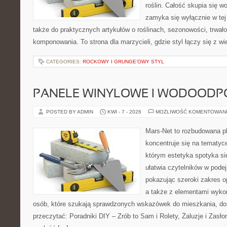
roślin. Całość skupia się wo
zamyka się wyłącznie w tej
także do praktycznych artykułów o roślinach, sezonowości, trwał
komponowania. To strona dla marzycieli, gdzie styl łączy się z w
CATEGORIES:
ROCKOWY I GRUNGE’OWY STYL
PANELE WINYLOWE I WODOODP
POSTED BY ADMIN
KWI - 7 - 2026
MOŻLIWOŚĆ KOMENTOWAN
Mars-Net to rozbudowana pl
koncentruje się na tematyce
którym estetyka spotyka si
ułatwia czytelników w pode
pokazując szeroki zakres o
a także z elementami wyko
osób, które szukają sprawdzonych wskazówek do mieszkania, dom
przeczytać: Poradniki DIY – Zrób to Sam i Rolety, Żaluzje i Zasł