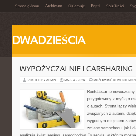
Archiwum
Pepsi
Strona główna
Okłamuje
Spis Treści
Syg
DWADZIEŚCIA
WYPOŻYCZALNIE I CARSHARING
POSTED BY ADMIN
MAJ - 4 - 2026
MOŻLIWOŚĆ KOMENTOWAN
Rentdabcar to nowoczesny 
przygotowany z myślą o os
o autach. Strona łączy wie
związanych z autami, dzię
wygodnym miejscem zarówn
zmianę samochodu, jak i dla
analizują świat leasingu samochodów. To serwis, w którym można