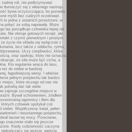
 żadnej roli, nie podtrzymywać
ie tłumaczyć się z własnego nastroju.
ość bywa oczyszczająca, bo pozwala
asne myśli bez cudzych oczekiwań.
ch to jedna z ostatnich przestrzeni, w
na pobyć ze sobą naprawdę. Może
ego las porządkuje człowieka lepiej niż
ata. Nie oferuje gotowych recept, ale
ontakt z czymś pierwotnym i prostym.
że życie nie składa się wyłącznie z
onania, lecz także z oddechu, rytmu,
 dojrzewania. Uczy cierpliwości, która
rnością, oraz spokoju, który nie oznacza
Pokazuje, że siła może być cicha, a
na. Kto regularnie wraca do lasu,
 też do siebie w bardziej
ej, łagodniejszej wersji. I właśnie
iecie pełnym pośpiechu tak bardzo
 miejsc, które niczego od nas nie
k potrafią dać tak wiele.
ów zajmuje szczególne miejsce w
braźni. Bywał schronieniem, źródłem
przestrzenią tajemnicy i tłem dla
 których człowiek spotykał coś
 siebie. Współczesny świat, pełen
wiadomień i nieustannego pośpiechu,
ebrał lasowi tej mocy. Przeciwnie,
jego znaczenie stało się jeszcze
aziste. Kiedy codzienność zaczyna
 niekończący się wyścig, wejście