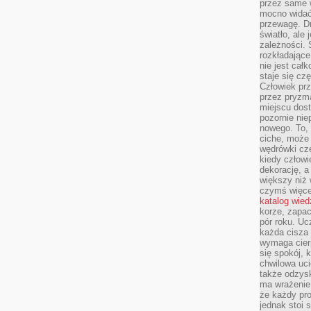
przez same 
mocno widać,
przewagę. Dr
światło, ale
zależności. Ś
rozkładające
nie jest cał
staje się czę
Człowiek prz
przez pryzm
miejscu dost
pozornie ni
nowego. To, 
ciche, może 
wędrówki cz
kiedy człowi
dekorację, 
większy niż 
czymś więce
katalog wied
korze, zapac
pór roku. Uc
każda cisza 
wymaga cierp
się spokój, 
chwilowa uc
także odzys
ma wrażenie,
że każdy pro
jednak stoi 