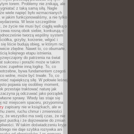
tym torem. Problemy nie znikają, ale
zygniatać z taką samą siłą. Nagle
 że wiele napięć było wzmacnianych
 w jakim funkcjonowaliśmy, a nie tylko
wydarzenia. W lesie szczególnie
 że życie nie musi być ciągłą walką o
zewa rosną obok siebie, konkurują o
 jednocześnie tworzą wspólny system
ciółka, grzyby, korzenie, wilgoć i
 się liście budują obieg, w którym nic
kowicie zbędne. Nawet to, co obumarłe,
ścią kolejnego etapu istnienia.
yzwyczajony do patrzenia na świat
at sukcesu i porażki może w takim
rzec zupełnie inną logikę. To, co
epotrzebne, bywa fundamentem czegoś
co wolne, może być trwałe. To, co
mieć największą siłę. W połowie leśnej
ęsto pojawia się osobliwy moment,
ek przestaje traktować naturę jak
a zaczyna ją odczuwać jako porządek
własne sprawy. Wtedy las staje się
j niż miejscem spaceru, przypomina
zy
zapisany nie w książkach, ale w
hu ziemi, ruchu chmur i zmienności
zy, że wszystko ma swój czas, że nie
jest pustką i że dojrzewanie do zmian
liwości. W takim doświadczeniu kryje
którego nie daje szybka rozrywka ani
ieczka od obowiązków. Las pomaga