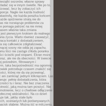
iesiątki sezonów, własne sprawy
ładać się w innym świetle. Nie po to,
lizować, lecz by zobaczyć ich
porcje. Nagle nie każda trudność
atastrofą, nie każda porażka końcem
 każde opóźnienie stratą nie do
Las nie rozwiązuje problemów za
le pomaga patrzeć na nie mniej
asem właśnie taka zmiana
 jest pierwszym krokiem do realnego
nia życia. Warto również zauważyć,
wraca kontakt z doświadczeniem,
a się całkowicie zdigitalizować.
nącej sosny nie odda jej zapachu.
mu liści nie zastąpi chłodu poranka
ści ścieżki pod stopami. Ekran może
raz, ale nie da obecności. W świecie
ej pośrednim, filtrowanym i
ym, taka bezpośredniość ma ogromną
owiek potrzebuje czasem znaleźć się
ości, której nie da się przewinąć,
ć ani zamknąć jednym kliknięciem. Las
feruje: pełnię doświadczenia, która
ości tu i teraz. Nie bez znaczenia
otność, jaką można tam przeżyć. Nie
motnienie, lecz o chwilowe odłączenie
połecznej widzialności. Na co dzień
je tak, jakby stale było
ch, ocenianych lub porównywanych.
nacisk słabnie. Można iść w milczeniu,