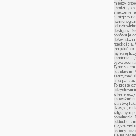
między drzew
chodzi tylko
znaczenie, a
istnieje w n
harmonogram
od człowieka
dostępny. Ni
porównuje do
doświadczeni
rzadkością.
ma jakiś cel
najlepiej li
zamienia się
bywa ocenia
Tymczasem la
oczekiwań. M
zatrzymać s
albo patrzeć
To proste cz
odzyskiwani
w lesie uczy
zauważać rze
warstwą hał
dźwięki, a n
wilgotnym p
popołudnia. 
oddechu, zmę
zwykła zmian
na inny pozi
się na natur