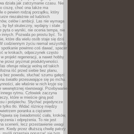
a działa jak zatrzymanie czasu. Nie
 o ciszę, choć ona także ma
le o pewien rodzaj porządku, który
aturze niezależnie od ludzkich
ów, celów i ambicji. Las nie wymaga
, by był skuteczny, wydajny i stale
e pyta o wyniki, nie ocenia tempa, nie
 innych. Pozwala po prostu być. To
e, które dla wielu osób staje się dziś
 W codziennym życiu niemal wszystko
: spotkanie powinno coś dawać, spacer
czyć w krokach, odpoczynek często
 w projekt regeneracji, a nawet hobby
ne przez pryzmat produktywności.
s oferuje relację wolną od takich
ożna iść przed siebie bez planu,
ię bez powodu, słuchać szumu gałęzi
 na światło przesuwające się po mchu.
ynności, ale właśnie w nich kryje się
e wewnętrznej równowagi. Przebywanie
 innego rytmu. Człowiek zaczyna
czy, które w mieście giną pod
asu i pośpiechu. Słychać pojedyncze
ie tylko tło. Widać różnicę między
owietrzem poranka a ciężarem
Pojawia się świadomość ciała, kroków,
czenia i odprężenia. To nie jest
a scenerii, lecz przestawienie uwagi
om. Kiedy przez dłuższą chwilę patrzy
ę, myśli przestają poruszać się tym