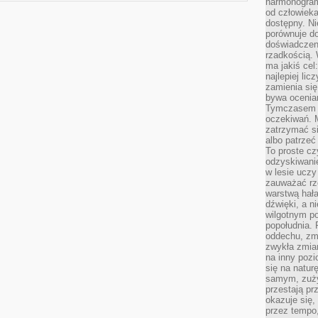
harmonogram
od człowieka
dostępny. Ni
porównuje do
doświadczeni
rzadkością.
ma jakiś cel
najlepiej li
zamienia się
bywa ocenia
Tymczasem la
oczekiwań. M
zatrzymać s
albo patrzeć
To proste cz
odzyskiwani
w lesie uczy
zauważać rze
warstwą hał
dźwięki, a n
wilgotnym p
popołudnia. 
oddechu, zmę
zwykła zmian
na inny pozi
się na natur
samym, zuży
przestają pr
okazuje się,
przez tempo,