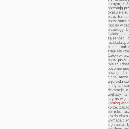
samym, zuży
przestają pr
okazuje się,
przez tempo,
przez same 
mocno widać,
przewagę. Dr
światło, ale
zależności. Ś
rozkładające
nie jest cał
staje się czę
Człowiek prz
przez pryzm
miejscu dost
pozornie ni
nowego. To, 
ciche, może 
wędrówki cz
kiedy człowi
dekorację, 
większy niż 
czymś więce
katalog wied
korze, zapac
pór roku. Uc
każda cisza 
wymaga cierp
się spokój, 
chwilowa uc