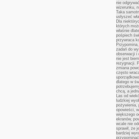
nie odgrywać
wizerunku, n
Taka samotn
usłyszeć wł
Dla niektóry
których moż
właśnie dlat
pośpiech świ
przywraca k
Przypomina, 
zadań do wyk
obserwacji i
nie jest bie
rezygnacji. 
zmiana powol
często wraca
uporządkowan
dlatego w św
potrzebujemy
chcą, a jedna
Las od wiek
ludzkiej wyo
pożywienia, 
opowieści, w
większego od
ekranów, po
wcale nie od
sprawił, że 
bardziej wyr
przypominać