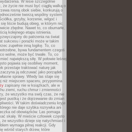
wydarzenia. W lesie szczególnie
 że życie nie musi być ciągłą walką o
zewa rosną obok siebie, konkurują o
 jednocześnie tworzą wspólny system
ciółka, grzyby, korzenie, wilgoć i
 się liście budują obieg, w którym nic
kowicie zbędne. Nawet to, co obumarłe,
ścią kolejnego etapu istnienia.
yzwyczajony do patrzenia na świat
at sukcesu i porażki może w takim
rzec zupełnie inną logikę. To, co
epotrzebne, bywa fundamentem czegoś
co wolne, może być trwałe. To, co
mieć największą siłę. W połowie leśnej
ęsto pojawia się osobliwy moment,
ek przestaje traktować naturę jak
a zaczyna ją odczuwać jako porządek
własne sprawy. Wtedy las staje się
j niż miejscem spaceru, przypomina
zy
zapisany nie w książkach, ale w
hu ziemi, ruchu chmur i zmienności
zy, że wszystko ma swój czas, że nie
jest pustką i że dojrzewanie do zmian
liwości. W takim doświadczeniu kryje
którego nie daje szybka rozrywka ani
ieczka od obowiązków. Las pomaga
kać skalę. W mieście człowiek często
 że wszystko dzieje się natychmiast i
blem wymaga pilnej reakcji. Gdy
się wśród starych drzew, które