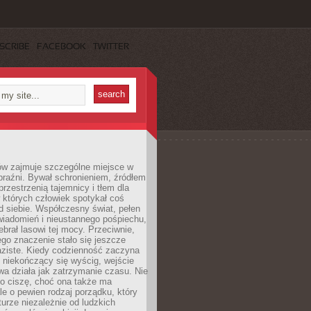
SCRIBE
FACEBOOK
TWITTER
ów zajmuje szczególne miejsce w
braźni. Bywał schronieniem, źródłem
przestrzenią tajemnicy i tłem dla
 których człowiek spotykał coś
 siebie. Współczesny świat, pełen
wiadomień i nieustannego pośpiechu,
ebrał lasowi tej mocy. Przeciwnie,
jego znaczenie stało się jeszcze
aziste. Kiedy codzienność zaczyna
 niekończący się wyścig, wejście
a działa jak zatrzymanie czasu. Nie
 o ciszę, choć ona także ma
le o pewien rodzaj porządku, który
aturze niezależnie od ludzkich