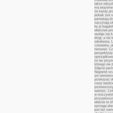
także odzys
ma wrażenie,
że każdy pro
jednak stoi 
pamiętają dz
zaczynają uk
by je bagate
właściwe pro
wydaje się k
drogi, a nie
odrobienia. 
człowieka, a
nerwowo. Cz
perspektywy
uporządkowa
że las przy
którego nie d
Zdjęcie pach
Nagranie szu
ani nierówno
przekazać ob
coraz bardzi
przetworzon
wartość. Czł
w rzeczywist
przyspieszy
właśnie to o
wymaga obecn
jest też sam