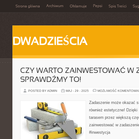
Archiwum
Pepsi
Strona główna
Okłamuje
Spis Treści
Syg
DWADZIEŚCIA
CZY WARTO ZAINWESTOWAĆ W 
SPRAWDŹMY TO!
POSTED BY ADMIN
MAJ - 29 - 2025
MOŻLIWOŚĆ KOMENTOWA
Zadaszenie może okazać się
również estetyczne! Dzięk
tarasem przez większą czę
zainwestować w zadaszenie
#inwestycja