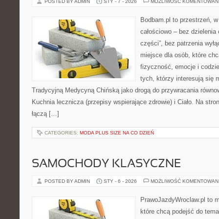
POSTED BY ADMIN
STY - 7 - 2026
MOŻLIWOŚĆ KOMENTOWAN
Bodbam.pl to przestrzeń, w k
całościowo – bez dzielenia 
części”, bez patrzenia wyłą
miejsce dla osób, które chc
fizyczność, emocje i codzi
tych, którzy interesują się
Tradycyjną Medycyną Chińską jako drogą do przywracania równowa
Kuchnia lecznicza (przepisy wspierające zdrowie) i Ciało. Na stron
łączą […]
CATEGORIES:
MODA PLUS SIZE NA CO DZIEŃ
SAMOCHODY KLASYCZNE
POSTED BY ADMIN
STY - 6 - 2026
MOŻLIWOŚĆ KOMENTOWAN
PrawoJazdyWroclaw.pl to m
które chcą podejść do tema