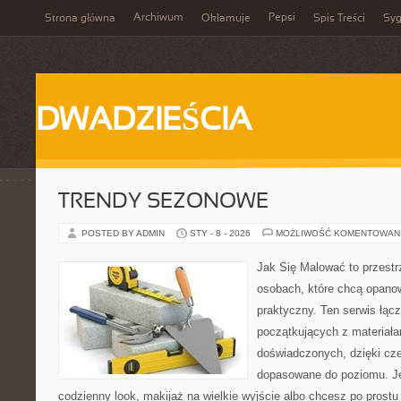
Archiwum
Pepsi
Strona główna
Okłamuje
Spis Treści
Syg
DWADZIEŚCIA
TRENDY SEZONOWE
POSTED BY ADMIN
STY - 8 - 2026
MOŻLIWOŚĆ KOMENTOWAN
Jak Się Malować to przestr
osobach, które chcą opano
praktyczny. Ten serwis łąc
początkujących z materiałam
doświadczonych, dzięki cze
dopasowane do poziomu. J
codzienny look, makijaż na wielkie wyjście albo chcesz po prostu 