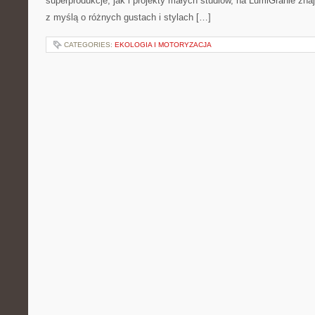
superprodukcje, jak i projekty małych studiów, na LumiGranie zna
z myślą o różnych gustach i stylach […]
CATEGORIES:
EKOLOGIA I MOTORYZACJA