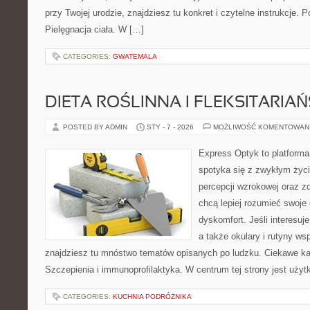
przy Twojej urodzie, znajdziesz tu konkret i czytelne instrukcje.
Pielęgnacja ciała. W […]
CATEGORIES:
GWATEMALA
DIETA ROŚLINNA I FLEKSITARIA
POSTED BY ADMIN
STY - 7 - 2026
MOŻLIWOŚĆ KOMENTOWAN
Express Optyk to platforma
spotyka się z zwykłym życ
percepcji wzrokowej oraz zd
chcą lepiej rozumieć swoje 
dyskomfort. Jeśli interesuj
a także okulary i rutyny ws
znajdziesz tu mnóstwo tematów opisanych po ludzku. Ciekawe kate
Szczepienia i immunoprofilaktyka. W centrum tej strony jest użyt
CATEGORIES:
KUCHNIA PODRÓŻNIKA