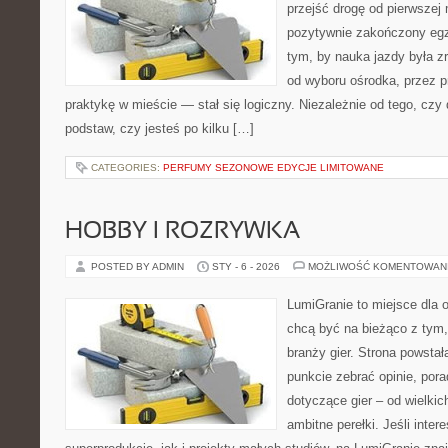
przejść drogę od pierwszej 
pozytywnie zakończony egz
tym, by nauka jazdy była z
od wyboru ośrodka, przez pr
praktykę w mieście — stał się logiczny. Niezależnie od tego, czy
podstaw, czy jesteś po kilku […]
CATEGORIES:
PERFUMY SEZONOWE EDYCJE LIMITOWANE
HOBBY I ROZRYWKA
POSTED BY ADMIN
STY - 6 - 2026
MOŻLIWOŚĆ KOMENTOWAN
LumiGranie to miejsce dla o
chcą być na bieżąco z tym, 
branży gier. Strona powstał
punkcie zebrać opinie, pora
dotyczące gier – od wielkic
ambitne perełki. Jeśli inte