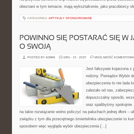
obeznani w tym temacie, mają wykształcenie, jako pracobiorcy sł
CATEGORIES:
ARTYKUŁY SPONSOROWANE
POWINNO SIĘ POSTARAĆ SIĘ W 
O SWOJĄ
POSTED BY ADMIN
GRU - 15 - 2025
MOŻLIWOŚĆ KOMENTOWA
Jest fałszywie kojarzona z
rodziny. Pieniądze Wybór d
ubezpieczenia to nie lada k
zależało od nas, zabezpiec
dopuszczalny sposób, wsze
oraz spalibyśmy spokojnie. 
na takie rozwiązanie wolno policzyć na paluchach jednej dłoni – 
związku z tym dla przeciętnego śmiertelnika ubezpieczenie to k
sposobem więc wygląda wybór ubezpieczenia […]