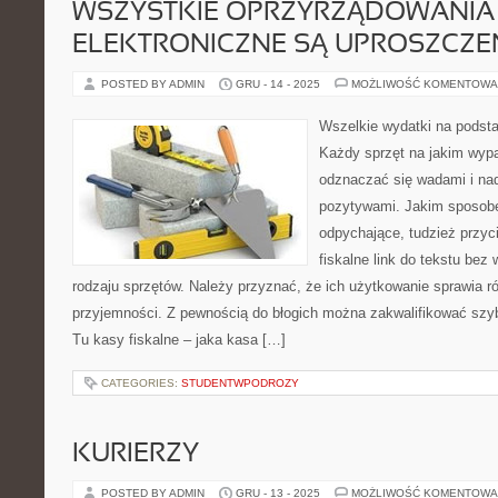
WSZYSTKIE OPRZYRZĄDOWANIA
ELEKTRONICZNE SĄ UPROSZCZE
POSTED BY ADMIN
GRU - 14 - 2025
MOŻLIWOŚĆ KOMENTOWA
Wszelkie wydatki na podst
Każdy sprzęt na jakim wy
odznaczać się wadami i na
pozytywami. Jakim sposob
odpychające, tudzież przyci
fiskalne link do tekstu bez 
rodzaju sprzętów. Należy przyznać, że ich użytkowanie sprawia ró
przyjemności. Z pewnością do błogich można zakwalifikować sz
Tu kasy fiskalne – jaka kasa […]
CATEGORIES:
STUDENTWPODROZY
KURIERZY
POSTED BY ADMIN
GRU - 13 - 2025
MOŻLIWOŚĆ KOMENTOWA