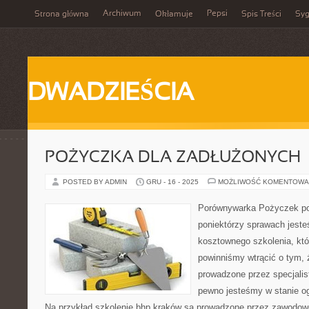
Archiwum
Pepsi
Strona główna
Okłamuje
Spis Treści
Syg
DWADZIEŚCIA
POŻYCZKA DLA ZADŁUŻONYCH
POSTED BY ADMIN
GRU - 16 - 2025
MOŻLIWOŚĆ KOMENTOWA
Porównywarka Pożyczek p
poniektórzy sprawach jeste
kosztownego szkolenia, któr
powinniśmy wtrącić o tym,
prowadzone przez specjalis
pewno jesteśmy w stanie og
Na przykład szkolenie bhp kraków są prowadzone przez zawodowc