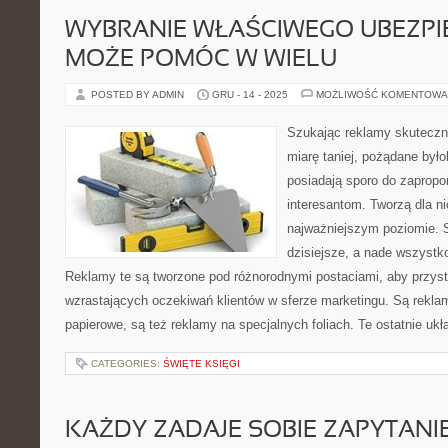
WYBRANIE WŁAŚCIWEGO UBEZPI
MOŻE POMÓC W WIELU
POSTED BY ADMIN
GRU - 14 - 2025
MOŻLIWOŚĆ KOMENTOWA
Szukając reklamy skutecznej
miarę taniej, pożądane był
posiadają sporo do zaprop
interesantom. Tworzą dla n
najważniejszym poziomie. S
dzisiejsze, a nade wszystko
Reklamy te są tworzone pod różnorodnymi postaciami, aby przys
wzrastających oczekiwań klientów w sferze marketingu. Są rekla
papierowe, są też reklamy na specjalnych foliach. Te ostatnie ukł
CATEGORIES:
ŚWIĘTE KSIĘGI
KAŻDY ZADAJE SOBIE ZAPYTANI