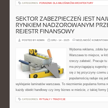
CATEGORIES:
PORADNIK DLA MIŁOŚNIKÓW ARCHITEKTURY
SEKTOR ZABEZPIECZEŃ JEST NA
RYNKIEM NADZOROWANYM PRZ
REJESTR FINANSOWY
POSTED BY ADMIN
GRU - 14 - 2025
MOŻLIWOŚĆ KOMENTOWA
Wyborna reklama, zdoła by
Warszawa to miejsce, w k
rzeczy załatwić. Pracuje tu
ma przyciągającą sugestię 
się z tej przyczyny czemu 
popularnością raduje się je
wyklejanie laminatów warszawa. To niezmiernie popularna forma r
każdy obiekt handlowy czy inny biznes w mieście, z takiej formy
CATEGORIES:
RYTUAŁY I TRADYCJE