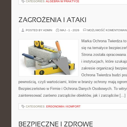
CATEGORIES:
ALGEBRA W PRAKTYCE
ZAGROŻENIA I ATAKI
POSTED BY ADMIN
MAJ - 1 - 2026
MOŻLIWOŚĆ KOMENTOWAN
Marka Ochrona Twierdza to 
się na tematyce bezpiecze
Strona została opracowana 
i instytucjach, które szuka
zakresie organizacji bezp
Ochrona Twierdza budzi po
pewnością, czyli wartościami, które w branży ochrony mają ogr
Bezpieczeństwo w Firmie i Ochrona Danych Osobowych. To witry
zainteresować zarówno zarządców obiektów, jak i zarządców […]
CATEGORIES:
ERGONOMIA I KOMFORT
BEZPIECZNE I ZDROWE