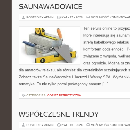
SAUNAWADOWICE
POSTED BY ADMIN
KWI - 17 - 2026
MOŻLIWOŚĆ KOMENTOWA
Ten serwis online to przyja
które interesują się sauna
strefą bąbelkowego relaks
komfortem codzienności. Po
związane z wygodą, wellne
oraz ogrodzie. Można tu z
dla amatorów relaksu, ale również dla czytelników oczekujących 
Zobacz także SaunaWadowice i Jacuzzi i Wanny SPA. Wyróżnikiem
tematyka. To nie tylko portal poświęcony samym […]
CATEGORIES:
ODZIEŻ PATRIOTYCZNA
WSPÓŁCZESNE TRENDY
POSTED BY ADMIN
KWI - 16 - 2026
MOŻLIWOŚĆ KOMENTOWA