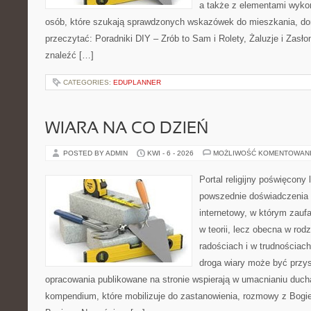
a także z elementami wyko
osób, które szukają sprawdzonych wskazówek do mieszkania, dom
przeczytać: Poradniki DIY – Zrób to Sam i Rolety, Żaluzje i Zasł
znaleźć […]
CATEGORIES:
EDUPLANNER
WIARA NA CO DZIEŃ
POSTED BY ADMIN
KWI - 6 - 2026
MOŻLIWOŚĆ KOMENTOWAN
Portal religijny poświęcony 
powszednie doświadczenia 
internetowy, w którym zauf
w teorii, lecz obecna w rodz
radościach i w trudnościach
droga wiary może być przys
opracowania publikowane na stronie wspierają w umacnianiu ducha
kompendium, które mobilizuje do zastanowienia, rozmowy z Bogie