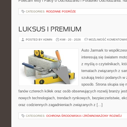
Polecam Mity i Fakty o Odchudzaniu i Poradniki Odchudzania. Na
CATEGORIES:
RODZINNE PODRÓŻE
LUKSUS I PREMIUM
POSTED BY ADMIN
KWI - 20 - 2026
MOŻLIWOŚĆ KOMENTOWA
Auto Jarmark to współczesn
interesują się światem moto
z myślą o czytelnikach, kt
tematach związanych z sam
szukają treści podanych w 
sposób. Strona skupia się 
fanów czterech kółek oraz osób obserwujących rozwój branży jest
nowych technologiach, trendach rynkowych, bezpieczeństwie, ekol
oraz codziennych zagadnieniach związanych z […]
CATEGORIES:
OCHRONA ŚRODOWISKA I ZRÓWNOWAŻONY ROZWÓJ