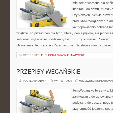
miejsce stworzone dla osób
inspiracji do domu, mieszka
użytkowych. Serwis prezen
produktów związanych z ara
jak odpowiednio dobrane la
wnętrze. To przestrzeń dla tych, którzy cenią piękno, ale jednoc
solidność wykonania i codzienny komfort użytkowania. Polecam: In
Oświetlenie Techniczne i Przemysłowe. Na stronie można znaleź
CATEGORIES:
EKOLOGIA I ZMIANY KLIMATYCZNE
PRZEPISY WEGAŃSKIE
POSTED BY ADMIN
KWI - 23 - 2026
MOŻLIWOŚĆ KOMENTOWA
JemWegańsko to serwis, któ
zamiłowania do gotowania w
podejścia do codziennego je
przyjemność jedzenia spotyk