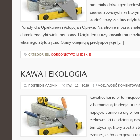
materiały dotyczące hodowl
zaawansowanych, w którym i
wartościowy zestaw artykułó
Porady dla Opiekunów i Adopcja i Opieka. Na stronie można zna
charakterystyki wielu ras psów. Dzięki temu użytkownik ma moż
własnego stylu życia. Opisy obejmują predyspozycje […]
CATEGORIES:
OGRODNICTWO MIEJSKIE
KAWA I EKOLOGIA
POSTED BY ADMIN
KWI - 12 - 2026
MOŻLIWOŚĆ KOMENTOWA
kawakochanie.pl to miejsce
z herbacianą tradycją, a m
napojów zamienia się w konk
ciekawostki i codzienną da
tematyczny, który został s
czarnej, osób ceniących ro