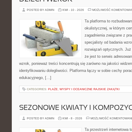
POSTED BY ADMIN
KWI - 10 - 2026
MOŻLIWOŚĆ KOMENTOWA
Ta platforma to rozbudowa
okulistycznej, w którym cen
zagadnienia związane z prac
specjalisty od badania wzr
rozwiązań optycznych. Już 
że jest to serwis adresowa
wzrok, ponieważ treści koncentrują się zarówno na jakości widzeni
identyfikowaniu dolegliwości. Platforma łączy w sobie cechy porad
edukacyjnego, […]
CATEGORIES:
PLAŻE, WYSPY I OCEANICZNE RAJSKIE ZAKĄTKI
SEZONOWE KWIATY I KOMPOZYC
POSTED BY ADMIN
KWI - 8 - 2026
MOŻLIWOŚĆ KOMENTOWAN
Ta przestrzeń internetowa t