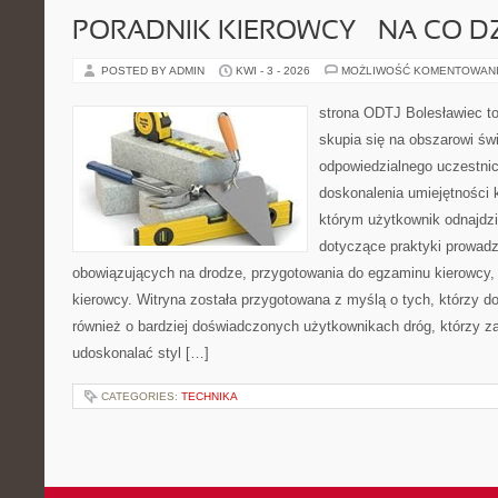
PORADNIK KIEROWCY – NA CO D
POSTED BY ADMIN
KWI - 3 - 2026
MOŻLIWOŚĆ KOMENTOWAN
strona ODTJ Bolesławiec to
skupia się na obszarowi św
odpowiedzialnego uczestni
doskonalenia umiejętności k
którym użytkownik odnajdzi
dotyczące praktyki prowadze
obowiązujących na drodze, przygotowania do egzaminu kierowcy, 
kierowcy. Witryna została przygotowana z myślą o tych, którzy dop
również o bardziej doświadczonych użytkownikach dróg, którzy za
udoskonalać styl […]
CATEGORIES:
TECHNIKA