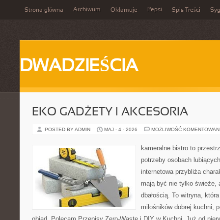
Archiwum
Pepsi
Strona główna
Okłamuje
Spis Treści
Syg
DWADZIEŚCIA
EKO GADŻETY I AKCESORIA
POSTED BY ADMIN
MAJ - 4 - 2026
MOŻLIWOŚĆ KOMENTOWAN
kameralne bistro to przestr
potrzeby osobach lubiących
internetowa przybliża chara
mają być nie tylko świeże,
dbałością. To witryna, któ
miłośników dobrej kuchni, 
obiad. Polecam Przepisy Zero-Waste i DIY w Kuchni. Już od pier