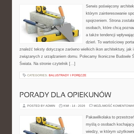
Serwis poświęcony architek
którym zainteresowanie sp
spojrzeniem. Strona został
osobach, które chcą pozna
a także tendencji wpływają
dzień. To wartościowy port
znaleźć teksty dotyczące zarówno wielkich ikon architektury, jak
związanych z urządzaniem domu. Polecamy Ikoniczne Budowle Św
Świata. Na stronie czytelnik […]
CATEGORIES:
BALUSTRADY I PORĘCZE
PORADY DLA OPIEKUNÓW
POSTED BY ADMIN
KWI - 14 - 2026
MOŻLIWOŚĆ KOMENTOWA
Pakawilkolaka to przestrzeń
myślą o osobach kochając
wiedzy, w którym użytkowni