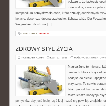
pokazują, że jadłospis opar
różnorodna, świeża i jedno
kompendium pomysłów dla osób, które szukają codziennych rozwi
kolację, deser czy drobną przekąskę. Zobacz także Dla Początku
Wegańskie. Na stronie […]
CATEGORIES:
THAIFUN
ZDROWY STYL ŻYCIA
POSTED BY ADMIN
KWI - 21 - 2026
MOŻLIWOŚĆ KOMENTOWA
MagicalJune to miejsce, kt
osobach, które chcą zadba
podejść do siebie i spojrze
przyjazny. To serwis pora
takim jak odchudzanie, zbi
także lepsza kondycja psyc
pomysłów, aby jeść lepiej, żyć lżej i czuć się pewniej, znajdzie 