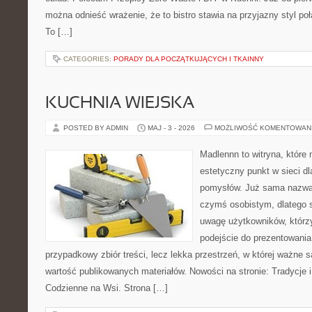
można odnieść wrażenie, że to bistro stawia na przyjazny styl p
To […]
CATEGORIES:
PORADY DLA POCZĄTKUJĄCYCH I TKAINNY
KUCHNIA WIEJSKA
POSTED BY ADMIN
MAJ - 3 - 2026
MOŻLIWOŚĆ KOMENTOWAN
Madlennn to witryna, które
estetyczny punkt w sieci d
pomysłów. Już sama nazwa 
czymś osobistym, dlatego 
uwagę użytkowników, którzy
podejście do prezentowania 
przypadkowy zbiór treści, lecz lekka przestrzeń, w której ważne 
wartość publikowanych materiałów. Nowości na stronie: Tradycje i
Codzienne na Wsi. Strona […]