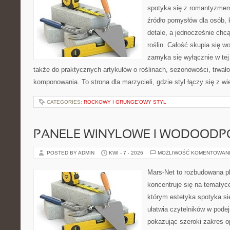
spotyka się z romantyzmem
źródło pomysłów dla osób, k
detale, a jednocześnie chcą
roślin. Całość skupia się wo
zamyka się wyłącznie w tej
także do praktycznych artykułów o roślinach, sezonowości, trwał
komponowania. To strona dla marzycieli, gdzie styl łączy się z w
CATEGORIES:
ROCKOWY I GRUNGE’OWY STYL
PANELE WINYLOWE I WODOODP
POSTED BY ADMIN
KWI - 7 - 2026
MOŻLIWOŚĆ KOMENTOWAN
Mars-Net to rozbudowana pl
koncentruje się na tematyce
którym estetyka spotyka si
ułatwia czytelników w pode
pokazując szeroki zakres o