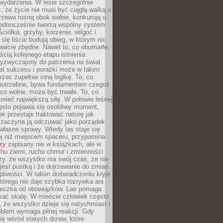
wydarzenia. W lesie szczególnie
 że życie nie musi być ciągłą walką o
zewa rosną obok siebie, konkurują o
 jednocześnie tworzą wspólny system
ciółka, grzyby, korzenie, wilgoć i
 się liście budują obieg, w którym nic
kowicie zbędne. Nawet to, co obumarłe,
ścią kolejnego etapu istnienia.
yzwyczajony do patrzenia na świat
at sukcesu i porażki może w takim
rzec zupełnie inną logikę. To, co
epotrzebne, bywa fundamentem czegoś
co wolne, może być trwałe. To, co
mieć największą siłę. W połowie leśnej
ęsto pojawia się osobliwy moment,
ek przestaje traktować naturę jak
a zaczyna ją odczuwać jako porządek
własne sprawy. Wtedy las staje się
j niż miejscem spaceru, przypomina
zy
zapisany nie w książkach, ale w
hu ziemi, ruchu chmur i zmienności
zy, że wszystko ma swój czas, że nie
jest pustką i że dojrzewanie do zmian
liwości. W takim doświadczeniu kryje
którego nie daje szybka rozrywka ani
ieczka od obowiązków. Las pomaga
kać skalę. W mieście człowiek często
 że wszystko dzieje się natychmiast i
blem wymaga pilnej reakcji. Gdy
się wśród starych drzew, które