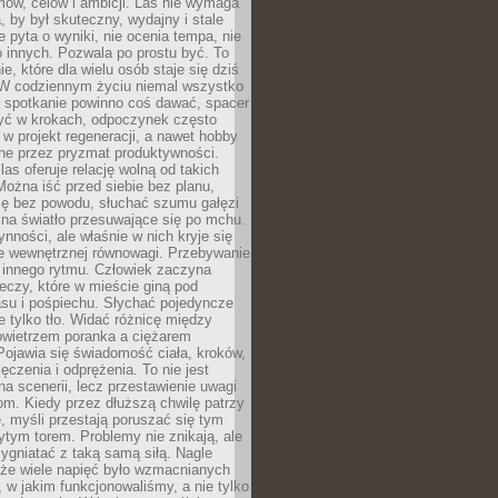
ów, celów i ambicji. Las nie wymaga
, by był skuteczny, wydajny i stale
e pyta o wyniki, nie ocenia tempa, nie
 innych. Pozwala po prostu być. To
e, które dla wielu osób staje się dziś
 W codziennym życiu niemal wszystko
: spotkanie powinno coś dawać, spacer
czyć w krokach, odpoczynek często
 w projekt regeneracji, a nawet hobby
ne przez pryzmat produktywności.
s oferuje relację wolną od takich
ożna iść przed siebie bez planu,
ię bez powodu, słuchać szumu gałęzi
 na światło przesuwające się po mchu.
ynności, ale właśnie w nich kryje się
e wewnętrznej równowagi. Przebywanie
 innego rytmu. Człowiek zaczyna
czy, które w mieście giną pod
asu i pośpiechu. Słychać pojedyncze
ie tylko tło. Widać różnicę między
owietrzem poranka a ciężarem
Pojawia się świadomość ciała, kroków,
czenia i odprężenia. To nie jest
a scenerii, lecz przestawienie uwagi
om. Kiedy przez dłuższą chwilę patrzy
ę, myśli przestają poruszać się tym
tym torem. Problemy nie znikają, ale
zygniatać z taką samą siłą. Nagle
 że wiele napięć było wzmacnianych
 w jakim funkcjonowaliśmy, a nie tylko