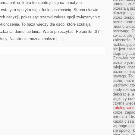
WODOODPORNE
orma online, która koncentruje się na tematyce
samym, zuży
przestają pr
 estetyka spotyka się z funkcjonalnością. Strona ułatwia
okazuje się,
ch decyzji, pokazując szeroki zakres opcji związanych z
przez tempo,
przez same 
ykończenia. To baza wiedzy dla osób, które szukają
mocno widać,
przewagę. Dr
ania, domu lub biura. Warto przeczytać: Poradniki DIY –
światło, ale
asłony. Na stronie można znaleźć […]
zależności. Ś
rozkładające
nie jest cał
staje się czę
Człowiek prz
przez pryzm
miejscu dost
pozornie ni
nowego. To, 
ciche, może 
wędrówki cz
kiedy człowi
dekorację, 
większy niż 
czymś więce
katalog wied
korze, zapac
pór roku. Uc
każda cisza 
wymaga cierp
się spokój, 
chwilowa uc