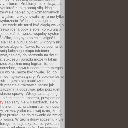
tym torem. Problemy nie znikają, ale
zygniatać z taką samą siłą. Nagle
 że wiele napięć było wzmacnianych
 w jakim funkcjonowaliśmy, a nie tylko
wydarzenia. W lesie szczególnie
 że życie nie musi być ciągłą walką o
zewa rosną obok siebie, konkurują o
 jednocześnie tworzą wspólny system
ciółka, grzyby, korzenie, wilgoć i
 się liście budują obieg, w którym nic
kowicie zbędne. Nawet to, co obumarłe,
ścią kolejnego etapu istnienia.
yzwyczajony do patrzenia na świat
at sukcesu i porażki może w takim
rzec zupełnie inną logikę. To, co
epotrzebne, bywa fundamentem czegoś
co wolne, może być trwałe. To, co
mieć największą siłę. W połowie leśnej
ęsto pojawia się osobliwy moment,
ek przestaje traktować naturę jak
a zaczyna ją odczuwać jako porządek
własne sprawy. Wtedy las staje się
j niż miejscem spaceru, przypomina
zy
zapisany nie w książkach, ale w
hu ziemi, ruchu chmur i zmienności
zy, że wszystko ma swój czas, że nie
jest pustką i że dojrzewanie do zmian
liwości. W takim doświadczeniu kryje
którego nie daje szybka rozrywka ani
ieczka od obowiązków. Las pomaga