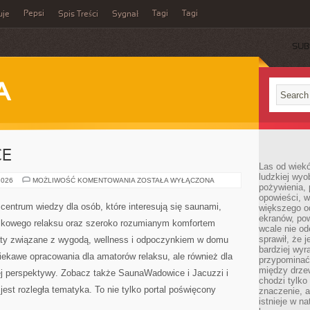
Pepsi
Tagi
Tagi
uje
Spis Treści
Sygnał
SUB
A
CE
Las od wiek
ludzkiej wyo
SAUNAWADOWICE
2026
MOŻLIWOŚĆ KOMENTOWANIA
ZOSTAŁA WYŁĄCZONA
pożywienia, 
opowieści, w
 centrum wiedzy dla osób, które interesują się saunami,
większego od
ekranów, po
elkowego relaksu oraz szeroko rozumianym komfortem
wcale nie od
sprawił, że 
aty związane z wygodą, wellness i odpoczynkiem w domu
bardziej wyr
iekawe opracowania dla amatorów relaksu, ale również dla
przypominać
między drzew
j perspektywy. Zobacz także SaunaWadowice i Jacuzzi i
chodzi tylko
st rozległa tematyka. To nie tylko portal poświęcony
znaczenie, a
istnieje w n