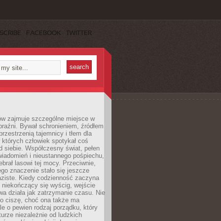
SCRIBE
FACEBOOK
TWITTER
ów zajmuje szczególne miejsce w
braźni. Bywał schronieniem, źródłem
przestrzenią tajemnicy i tłem dla
 których człowiek spotykał coś
 siebie. Współczesny świat, pełen
wiadomień i nieustannego pośpiechu,
ebrał lasowi tej mocy. Przeciwnie,
jego znaczenie stało się jeszcze
aziste. Kiedy codzienność zaczyna
 niekończący się wyścig, wejście
a działa jak zatrzymanie czasu. Nie
 o ciszę, choć ona także ma
le o pewien rodzaj porządku, który
aturze niezależnie od ludzkich