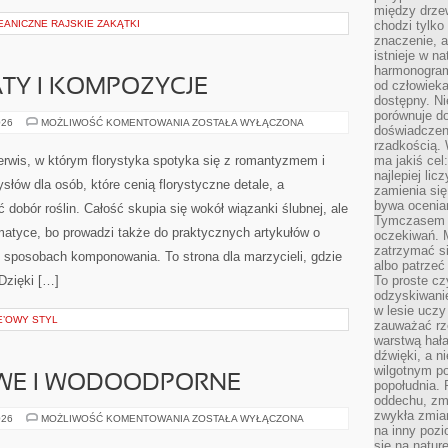
między drzew
EANICZNE RAJSKIE ZAKĄTKI
chodzi tylko
znaczenie, a
istnieje w n
harmonogram
TY I KOMPOZYCJE
od człowieka
dostępny. Ni
porównuje do
SEZONOWE
026
MOŻLIWOŚĆ KOMENTOWANIA
ZOSTAŁA WYŁĄCZONA
doświadczeni
KWIATY
I
rzadkością.
KOMPOZYCJE
serwis, w którym florystyka spotyka się z romantyzmem i
ma jakiś cel
najlepiej li
słów dla osób, które cenią florystyczne detale, a
zamienia się
bywa ocenia
 dobór roślin. Całość skupia się wokół wiązanki ślubnej, ale
Tymczasem la
matyce, bo prowadzi także do praktycznych artykułów o
oczekiwań. M
zatrzymać s
 i sposobach komponowania. To strona dla marzycieli, gdzie
albo patrzeć
Dzięki […]
To proste cz
odzyskiwani
w lesie uczy
E’OWY STYL
zauważać rze
warstwą hał
dźwięki, a n
wilgotnym p
WE I WODOODPORNE
popołudnia. 
oddechu, zmę
zwykła zmian
PANELE
026
MOŻLIWOŚĆ KOMENTOWANIA
ZOSTAŁA WYŁĄCZONA
WINYLOWE
na inny pozi
I
się na natur