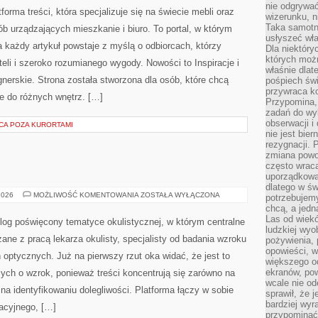
nie odgrywać
forma treści, która specjalizuje się na świecie mebli oraz
wizerunku, n
Taka samotn
 urządzających mieszkanie i biuro. To portal, w którym
usłyszeć wł
 a każdy artykuł powstaje z myślą o odbiorcach, którzy
Dla niektóry
których moż
li i szeroko rozumianego wygody. Nowości to Inspiracje i
właśnie dlat
nerskie. Strona została stworzona dla osób, które chcą
pośpiech świ
przywraca k
ie do różnych wnętrz. […]
Przypomina, 
zadań do wyk
obserwacji i
CA POZA KURORTAMI
nie jest bie
rezygnacji. 
zmiana powol
często wraca
uporządkowan
dlatego w św
DZIECI
2026
MOŻLIWOŚĆ KOMENTOWANIA
ZOSTAŁA WYŁĄCZONA
potrzebujemy
I
chcą, a jedna
WZROK
Las od wiek
log poświęcony tematyce okulistycznej, w którym centralne
ludzkiej wyo
ane z pracą lekarza okulisty, specjalisty od badania wzroku
pożywienia, 
opowieści, w
 optycznych. Już na pierwszy rzut oka widać, że jest to
większego od
ekranów, po
ych o wzrok, ponieważ treści koncentrują się zarówno na
wcale nie od
i na identyfikowaniu dolegliwości. Platforma łączy w sobie
sprawił, że 
bardziej wyr
acyjnego, […]
przypominać