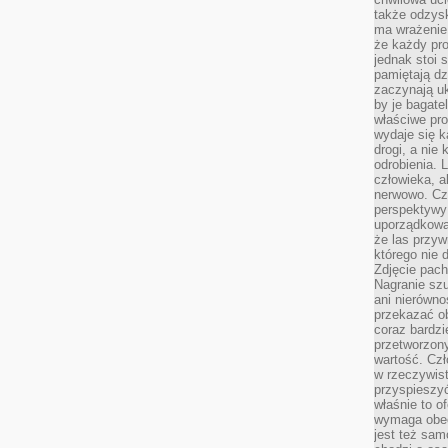
także odzys
ma wrażenie,
że każdy pro
jednak stoi 
pamiętają dz
zaczynają uk
by je bagate
właściwe pro
wydaje się k
drogi, a nie
odrobienia. 
człowieka, a
nerwowo. Cz
perspektywy
uporządkowa
że las przy
którego nie d
Zdjęcie pach
Nagranie szu
ani nierówno
przekazać ob
coraz bardzi
przetworzon
wartość. Czł
w rzeczywist
przyspieszy
właśnie to o
wymaga obecn
jest też sam