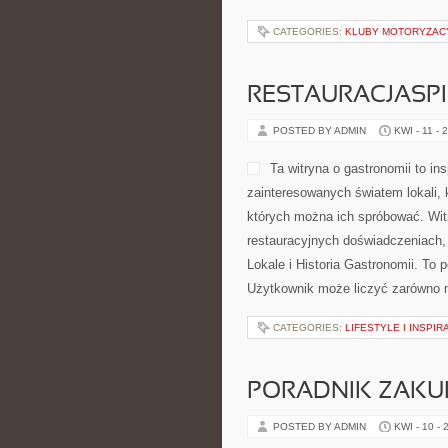
CATEGORIES:
KLUBY MOTORYZACY
RESTAURACJASP
POSTED BY ADMIN
KWI - 11 - 
Ta witryna o gastronomii to in
zainteresowanych światem lokali, 
których można ich spróbować. Witr
restauracyjnych doświadczeniach, 
Lokale i Historia Gastronomii. To 
Użytkownik może liczyć zarówno na
CATEGORIES:
LIFESTYLE I INSPIR
PORADNIK ZAK
POSTED BY ADMIN
KWI - 10 - 