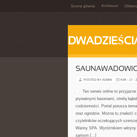
Archiwum
Strona główna
Okłam
DWADZIEŚCI
SAUNAWADOWI
POSTED BY ADMIN
KWI - 17 - 
Ten serwis online to przyjazne
prywatnymi basenami, strefą bąb
codzienności. Portal porusza tem
oraz ogrodzie. Można tu znaleźć c
czytelników oczekujących szersze
Wanny SPA. Wyróżnikiem witryny je
samym […]