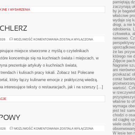
pamiętają dz
zaczynają uk
JNE I WYDARZENIA
by je bagate
właściwe pro
wydaje się k
drogi, a nie
ICHLERZ
odrobienia. 
człowieka, a
nerwowo. Cz
RESTAURACJASPICHLERZ
2026
MOŻLIWOŚĆ KOMENTOWANIA
ZOSTAŁA WYŁĄCZONA
perspektywy
uporządkowa
spirujące miejsce stworzone z myślą o czytelnikach
że las przy
którego nie d
które koncentruje się na kuchniach świata i miejscach, w
Zdjęcie pach
yna prezentuje artykuły o kuchniach świata,
Nagranie szu
ani nierówno
trendach i kulisach pracy lokali. Zobacz też Polecane
przekazać ob
coraz bardzi
portal, który łączy kulinarne emocje z praktyczną wiedzą.
przetworzon
 interesujące teksty o restauracjach, jak i na szerszy […]
wartość. Czł
w rzeczywist
przyspieszy
ACJE
właśnie to o
wymaga obecn
jest też sam
chodzi o osa
UPOWY
od ciągłej s
wiele osób ży
obserwowany
PORADNIK
2026
MOŻLIWOŚĆ KOMENTOWANIA
ZOSTAŁA WYŁĄCZONA
ZAKUPOWY
W lesie ten 