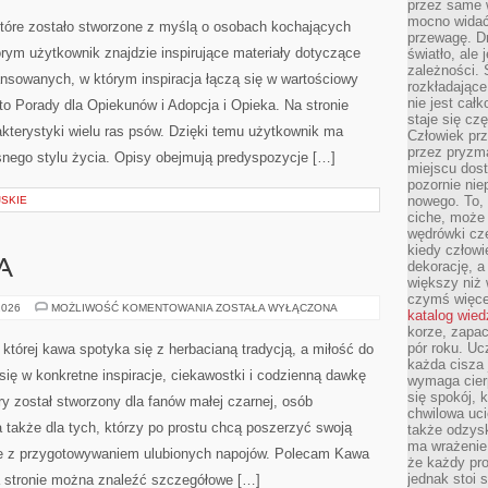
przez same 
OPIEKUNÓW
mocno widać,
które zostało stworzone z myślą o osobach kochających
przewagę. Dr
rym użytkownik znajdzie inspirujące materiały dotyczące
światło, ale
zależności. Ś
ansowanych, w którym inspiracja łączą się w wartościowy
rozkładające
nie jest cał
 to Porady dla Opiekunów i Adopcja i Opieka. Na stronie
staje się czę
terystyki wielu ras psów. Dzięki temu użytkownik ma
Człowiek prz
przez pryzm
nego stylu życia. Opisy obejmują predyspozycje […]
miejscu dost
pozornie ni
nowego. To, 
SKIE
ciche, może 
wędrówki cz
kiedy człowi
A
dekorację, 
większy niż 
czymś więce
KAWA
2026
MOŻLIWOŚĆ KOMENTOWANIA
ZOSTAŁA WYŁĄCZONA
katalog wied
I
korze, zapac
EKOLOGIA
pór roku. Uc
której kawa spotyka się z herbacianą tradycją, a miłość do
każda cisza 
ię w konkretne inspiracje, ciekawostki i codzienną dawkę
wymaga cierp
się spokój, 
ry został stworzony dla fanów małej czarnej, osób
chwilowa uc
 także dla tych, którzy po prostu chcą poszerzyć swoją
także odzys
ma wrażenie,
ne z przygotowywaniem ulubionych napojów. Polecam Kawa
że każdy pro
jednak stoi 
a stronie można znaleźć szczegółowe […]