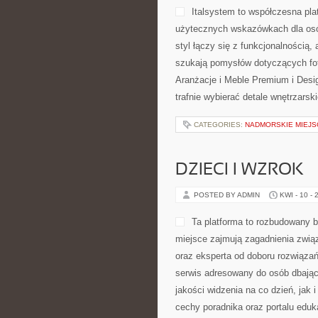
Italsystem to współczesna plat
użytecznych wskazówkach dla osób
styl łączy się z funkcjonalnością,
szukają pomysłów dotyczących fote
Aranżacje i Meble Premium i Desig
trafnie wybierać detale wnętrzarsk
CATEGORIES:
NADMORSKIE MIEJS
DZIECI I WZROK
POSTED BY ADMIN
KWI - 10 - 
Ta platforma to rozbudowany b
miejsce zajmują zagadnienia związ
oraz eksperta od doboru rozwiązań
serwis adresowany do osób dbając
jakości widzenia na co dzień, jak 
cechy poradnika oraz portalu eduk