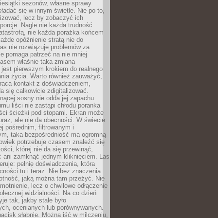
iesiątki sezonów, własne sprawy
ładać się w innym świetle. Nie po to,
lizować, lecz by zobaczyć ich
porcje. Nagle nie każda trudność
atastrofą, nie każda porażka końcem
 każde opóźnienie stratą nie do
Las nie rozwiązuje problemów za
le pomaga patrzeć na nie mniej
asem właśnie taka zmiana
 jest pierwszym krokiem do realnego
nia życia. Warto również zauważyć,
wraca kontakt z doświadczeniem,
a się całkowicie zdigitalizować.
nącej sosny nie odda jej zapachu.
mu liści nie zastąpi chłodu poranka
ści ścieżki pod stopami. Ekran może
raz, ale nie da obecności. W świecie
ej pośrednim, filtrowanym i
ym, taka bezpośredniość ma ogromną
owiek potrzebuje czasem znaleźć się
ości, której nie da się przewinąć,
ć ani zamknąć jednym kliknięciem. Las
feruje: pełnię doświadczenia, która
ości tu i teraz. Nie bez znaczenia
otność, jaką można tam przeżyć. Nie
motnienie, lecz o chwilowe odłączenie
połecznej widzialności. Na co dzień
je tak, jakby stale było
ch, ocenianych lub porównywanych.
nacisk słabnie. Można iść w milczeniu,