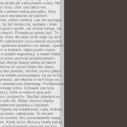
a działa jak zatrzymanie czasu. Nie
 o ciszę, choć ona także ma
le o pewien rodzaj porządku, który
aturze niezależnie od ludzkich
ów, celów i ambicji. Las nie wymaga
, by był skuteczny, wydajny i stale
e pyta o wyniki, nie ocenia tempa, nie
 innych. Pozwala po prostu być. To
e, które dla wielu osób staje się dziś
 W codziennym życiu niemal wszystko
: spotkanie powinno coś dawać, spacer
czyć w krokach, odpoczynek często
 w projekt regeneracji, a nawet hobby
ne przez pryzmat produktywności.
s oferuje relację wolną od takich
ożna iść przed siebie bez planu,
ię bez powodu, słuchać szumu gałęzi
 na światło przesuwające się po mchu.
ynności, ale właśnie w nich kryje się
e wewnętrznej równowagi. Przebywanie
 innego rytmu. Człowiek zaczyna
czy, które w mieście giną pod
asu i pośpiechu. Słychać pojedyncze
ie tylko tło. Widać różnicę między
owietrzem poranka a ciężarem
Pojawia się świadomość ciała, kroków,
czenia i odprężenia. To nie jest
a scenerii, lecz przestawienie uwagi
om. Kiedy przez dłuższą chwilę patrzy
ę, myśli przestają poruszać się tym