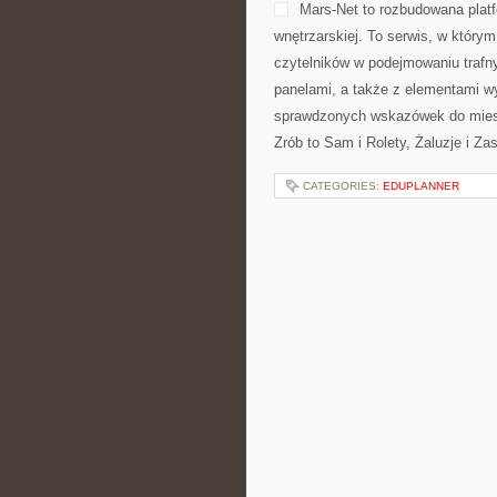
Mars-Net to rozbudowana platf
wnętrzarskiej. To serwis, w którym
czytelników w podejmowaniu trafny
panelami, a także z elementami w
sprawdzonych wskazówek do mieszk
Zrób to Sam i Rolety, Żaluzje i Z
CATEGORIES:
EDUPLANNER