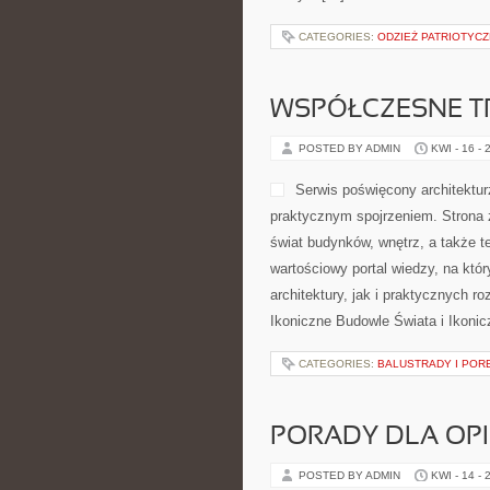
CATEGORIES:
ODZIEŻ PATRIOTYC
WSPÓŁCZESNE T
POSTED BY ADMIN
KWI - 16 - 
Serwis poświęcony architektur
praktycznym spojrzeniem. Strona 
świat budynków, wnętrz, a także t
wartościowy portal wiedzy, na któ
architektury, jak i praktycznych
Ikoniczne Budowle Świata i Ikonic
CATEGORIES:
BALUSTRADY I POR
PORADY DLA OP
POSTED BY ADMIN
KWI - 14 - 