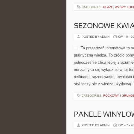
CATEGORIES:
PLAŻE, WYSPY I OC
SEZONOWE KWIA
POSTED BY ADMIN
KWI - 8 - 2
Ta przestrzeń internetowa to 
praktyczną wiedzą. To źródło pomy
jednocześnie chcą lepiej zrozumieć
nie zamyka się wyłącznie w tej te
roślinach, sezonowości, trwałości
styl łączy się z wiedzą użytkową. 
CATEGORIES:
ROCKOWY I GRUNG
PANELE WINYLO
POSTED BY ADMIN
KWI - 7 - 2