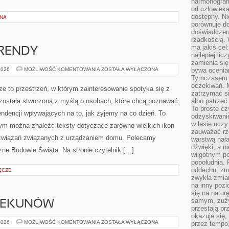
harmonogram
od człowieka
dostępny. Ni
ZNA
porównuje do
doświadczeni
rzadkością.
ma jakiś cel
RENDY
najlepiej li
zamienia się
WSPÓŁCZESNE
2026
MOŻLIWOŚĆ KOMENTOWANIA
ZOSTAŁA WYŁĄCZONA
bywa ocenia
TRENDY
Tymczasem la
oczekiwań. M
ze to przestrzeń, w którym zainteresowanie spotyka się z
zatrzymać s
została stworzona z myślą o osobach, które chcą poznawać
albo patrzeć
To proste cz
endencji wpływających na to, jak żyjemy na co dzień. To
odzyskiwani
w lesie uczy
rym można znaleźć teksty dotyczące zarówno wielkich ikon
zauważać rze
 rozwiązań związanych z urządzaniem domu. Polecamy
warstwą hał
dźwięki, a n
zne Budowle Świata. Na stronie czytelnik […]
wilgotnym p
popołudnia. 
oddechu, zmę
ĘCZE
zwykła zmian
na inny pozi
się na natur
samym, zuży
IEKUNÓW
przestają pr
okazuje się,
PORADY
2026
MOŻLIWOŚĆ KOMENTOWANIA
ZOSTAŁA WYŁĄCZONA
przez tempo,
DLA