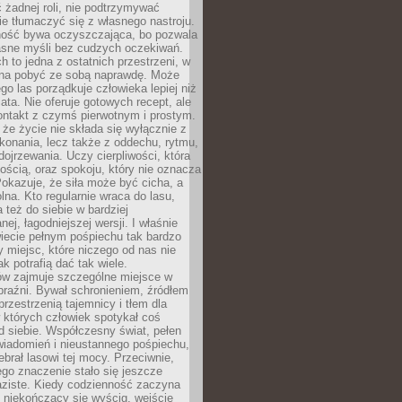
 żadnej roli, nie podtrzymywać
ie tłumaczyć się z własnego nastroju.
ość bywa oczyszczająca, bo pozwala
asne myśli bez cudzych oczekiwań.
ch to jedna z ostatnich przestrzeni, w
na pobyć ze sobą naprawdę. Może
ego las porządkuje człowieka lepiej niż
ata. Nie oferuje gotowych recept, ale
ontakt z czymś pierwotnym i prostym.
że życie nie składa się wyłącznie z
onania, lecz także z oddechu, rytmu,
 dojrzewania. Uczy cierpliwości, która
rnością, oraz spokoju, który nie oznacza
Pokazuje, że siła może być cicha, a
na. Kto regularnie wraca do lasu,
 też do siebie w bardziej
ej, łagodniejszej wersji. I właśnie
iecie pełnym pośpiechu tak bardzo
 miejsc, które niczego od nas nie
k potrafią dać tak wiele.
ów zajmuje szczególne miejsce w
braźni. Bywał schronieniem, źródłem
przestrzenią tajemnicy i tłem dla
 których człowiek spotykał coś
 siebie. Współczesny świat, pełen
wiadomień i nieustannego pośpiechu,
ebrał lasowi tej mocy. Przeciwnie,
jego znaczenie stało się jeszcze
aziste. Kiedy codzienność zaczyna
 niekończący się wyścig, wejście