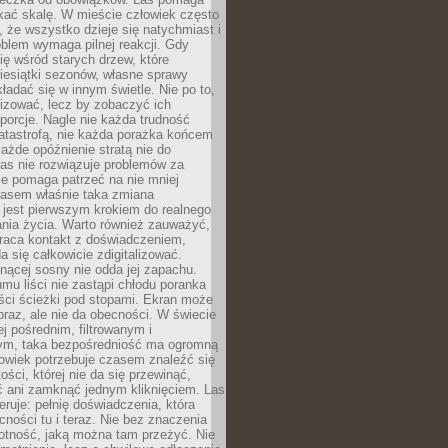
kać skalę. W mieście człowiek często
 że wszystko dzieje się natychmiast i
blem wymaga pilnej reakcji. Gdy
się wśród starych drzew, które
iesiątki sezonów, własne sprawy
ładać się w innym świetle. Nie po to,
lizować, lecz by zobaczyć ich
porcje. Nagle nie każda trudność
atastrofą, nie każda porażka końcem
 każde opóźnienie stratą nie do
Las nie rozwiązuje problemów za
le pomaga patrzeć na nie mniej
asem właśnie taka zmiana
 jest pierwszym krokiem do realnego
nia życia. Warto również zauważyć,
wraca kontakt z doświadczeniem,
a się całkowicie zdigitalizować.
nącej sosny nie odda jej zapachu.
mu liści nie zastąpi chłodu poranka
ści ścieżki pod stopami. Ekran może
raz, ale nie da obecności. W świecie
ej pośrednim, filtrowanym i
ym, taka bezpośredniość ma ogromną
owiek potrzebuje czasem znaleźć się
ości, której nie da się przewinąć,
ć ani zamknąć jednym kliknięciem. Las
feruje: pełnię doświadczenia, która
ości tu i teraz. Nie bez znaczenia
otność, jaką można tam przeżyć. Nie