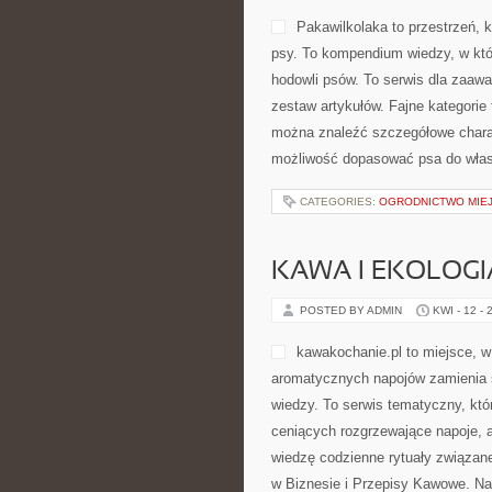
Pakawilkolaka to przestrzeń, 
psy. To kompendium wiedzy, w któ
hodowli psów. To serwis dla zaaw
zestaw artykułów. Fajne kategorie
można znaleźć szczegółowe charak
możliwość dopasować psa do włas
CATEGORIES:
OGRODNICTWO MIEJ
KAWA I EKOLOGI
POSTED BY ADMIN
KWI - 12 - 
kawakochanie.pl to miejsce, w 
aromatycznych napojów zamienia s
wiedzy. To serwis tematyczny, któ
ceniących rozgrzewające napoje, a
wiedzę codzienne rytuały związa
w Biznesie i Przepisy Kawowe. N