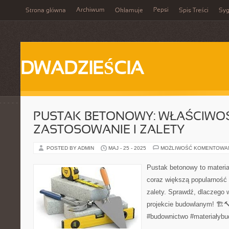
Archiwum
Pepsi
Strona główna
Okłamuje
Spis Treści
Syg
DWADZIEŚCIA
PUSTAK BETONOWY: WŁAŚCIWOŚ
ZASTOSOWANIE I ZALETY
POSTED BY ADMIN
MAJ - 25 - 2025
MOŻLIWOŚĆ KOMENTOWA
Pustak betonowy to materia
coraz większą popularność 
zalety. Sprawdź, dlaczego 
projekcie budowlanym! 🏗️
#budownictwo #materiałybu