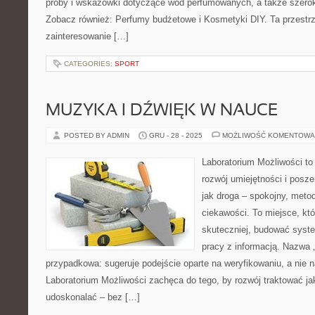
próby i wskazówki dotyczące wód perfumowanych, a także szeroki
Zobacz również: Perfumy budżetowe i Kosmetyki DIY. Ta przestrz
zainteresowanie […]
CATEGORIES:
SPORT
MUZYKA I DŹWIĘK W NAUCE
POSTED BY ADMIN
GRU - 28 - 2025
MOŻLIWOŚĆ KOMENTOWA
Laboratorium Możliwości to
rozwój umiejętności i posz
jak droga – spokojny, meto
ciekawości. To miejsce, kt
skuteczniej, budować syste
pracy z informacją. Nazwa „
przypadkowa: sugeruje podejście oparte na weryfikowaniu, a nie n
Laboratorium Możliwości zachęca do tego, by rozwój traktować j
udoskonalać – bez […]