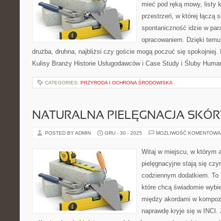
mieć pod ręką mowy, listy k
przestrzeń, w której łączą 
spontaniczność idzie w par
opracowaniem. Dzięki temu 
drużba, druhna, najbliżsi czy goście mogą poczuć się spokojniej. 
Kulisy Branży Historie Usługodawców i Case Study i Śluby Human
CATEGORIES:
PRZYRODA I OCHRONA ŚRODOWISKA
NATURALNA PIELĘGNACJA SKÓR
POSTED BY ADMIN
GRU - 30 - 2025
MOŻLIWOŚĆ KOMENTOWA
Witaj w miejscu, w którym 
pielęgnacyjne stają się czy
codziennym dodatkiem. To 
które chcą świadomie wybie
między akordami w kompozy
naprawdę kryje się w INCI. 