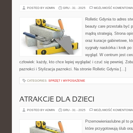
POSTED BY ADMIN
GRU - 31 - 2025
MOŻLIWOŚĆ KOMENTOWA
Rolletic Gdynia to adres s
beauty care przestała być p
mądrą strategią. Strona opi
oraz kuracje gabinetowe, k
sygnały naskórka i krok p
wygląd. W centrum jest cera
człowiek: każdy, kto chce lepiej wyglądać i czuć się pewniej. Zob
paznokci i Stylizacja paznokci. Na stronie Rolletic Gdynia […]
CATEGORIES:
SPRZĘT I WYPOSAŻENIE
ATRAKCJE DLA DZIECI
POSTED BY ADMIN
GRU - 31 - 2025
MOŻLIWOŚĆ KOMENTOWA
Przemowieniaslubne.pl to p
które przygotowują ślub ora