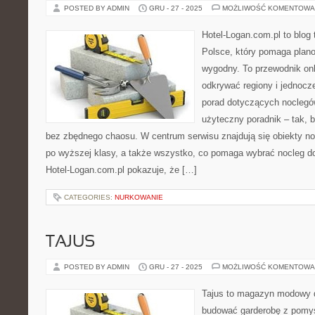
POSTED BY ADMIN
GRU - 27 - 2025
MOŻLIWOŚĆ KOMENTOWA
Hotel-Logan.com.pl to blog
Polsce, który pomaga plan
wygodny. To przewodnik onl
odkrywać regiony i jednocz
porad dotyczących noclegów
użyteczny poradnik – tak, 
bez zbędnego chaosu. W centrum serwisu znajdują się obiekty n
po wyższej klasy, a także wszystko, co pomaga wybrać nocleg 
Hotel-Logan.com.pl pokazuje, że […]
CATEGORIES:
NURKOWANIE
TAJUS
POSTED BY ADMIN
GRU - 27 - 2025
MOŻLIWOŚĆ KOMENTOWA
Tajus to magazyn modowy d
budować garderobę z pomys