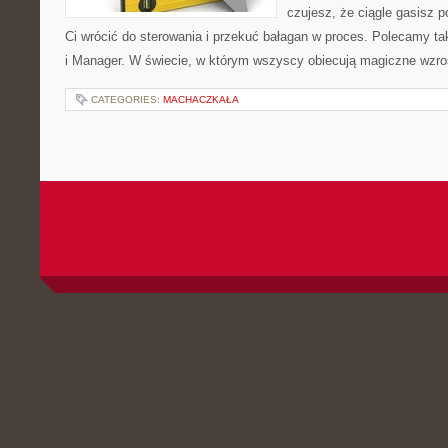
czujesz, że ciągle gasisz 
Ci wrócić do sterowania i przekuć bałagan w proces. Polecamy ta
i Manager. W świecie, w którym wszyscy obiecują magiczne wzr
CATEGORIES:
MACHACZKAŁA