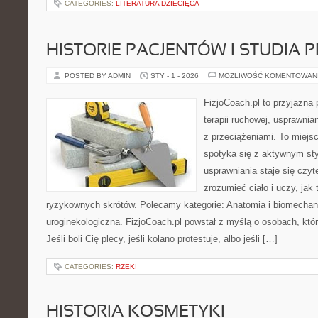
CATEGORIES:
LITERATURA DZIECIĘCA
HISTORIE PACJENTÓW I STUDIA
POSTED BY ADMIN
STY - 1 - 2026
MOŻLIWOŚĆ KOMENTOWAN
FizjoCoach.pl to przyjazna
terapii ruchowej, usprawni
z przeciążeniami. To miejs
spotyka się z aktywnym sty
usprawniania staje się czy
zrozumieć ciało i uczy, ja
ryzykownych skrótów. Polecamy kategorie: Anatomia i biomechanik
uroginekologiczna. FizjoCoach.pl powstał z myślą o osobach, któr
Jeśli boli Cię plecy, jeśli kolano protestuje, albo jeśli […]
CATEGORIES:
RZEKI
HISTORIA KOSMETYKI