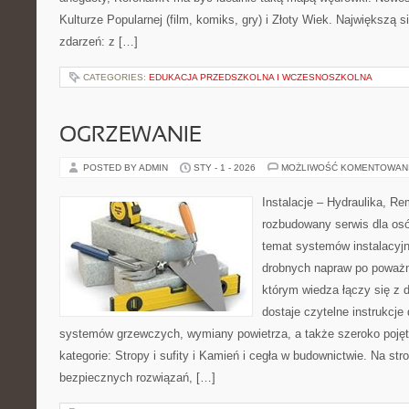
Kulturze Popularnej (film, komiks, gry) i Złoty Wiek. Największą si
zdarzeń: z […]
CATEGORIES:
EDUKACJA PRZEDSZKOLNA I WCZESNOSZKOLNA
OGRZEWANIE
POSTED BY ADMIN
STY - 1 - 2026
MOŻLIWOŚĆ KOMENTOWAN
Instalacje – Hydraulika, R
rozbudowany serwis dla osó
temat systemów instalacyjn
drobnych napraw po poważn
którym wiedza łączy się z 
dostaje czytelne instrukcj
systemów grzewczych, wymiany powietrza, a także szeroko poję
kategorie: Stropy i sufity i Kamień i cegła w budownictwie. Na str
bezpiecznych rozwiązań, […]