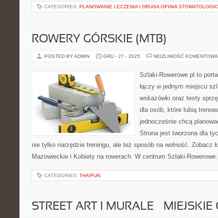
CATEGORIES:
PLANOWANIE LECZENIA I DRUGA OPINIA STOMATOLOGI
ROWERY GÓRSKIE (MTB)
POSTED BY ADMIN
GRU - 27 - 2025
MOŻLIWOŚĆ KOMENTOWA
Szlaki-Rowerowe.pl to porta
łączy w jednym miejscu szl
wskazówki oraz testy sprz
dla osób, które lubią treno
jednocześnie chcą planowa
Strona jest tworzona dla ty
nie tylko narzędzie treningu, ale też sposób na wolność. Zobacz
Mazowieckie i Kobiety na rowerach. W centrum Szlaki-Rowerowe.p
CATEGORIES:
THAIFUN
STREET ART I MURALE – MIEJSKI