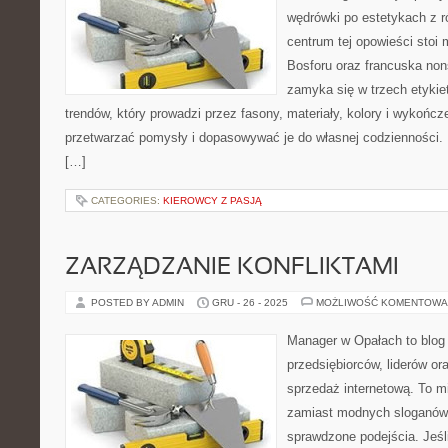
wędrówki po estetykach z r
centrum tej opowieści stoi 
Bosforu oraz francuska nons
zamyka się w trzech etykie
trendów, który prowadzi przez fasony, materiały, kolory i wykończ
przetwarzać pomysły i dopasowywać je do własnej codzienności.
[…]
CATEGORIES:
KIEROWCY Z PASJĄ
ZARZĄDZANIE KONFLIKTAMI
POSTED BY ADMIN
GRU - 26 - 2025
MOŻLIWOŚĆ KOMENTOWA
Manager w Opałach to blog
przedsiębiorców, liderów or
sprzedaż internetową. To m
zamiast modnych sloganów 
sprawdzone podejścia. Jeśli