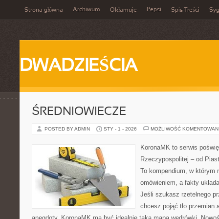
Archiwum
Pepsi
Strona główna
Okłamuje
Spis Treści
Syg
DWADZIEŚCIA
ŚREDNIOWIECZE
POSTED BY ADMIN
STY - 1 - 2026
MOŻLIWOŚĆ KOMENTOWAN
KoronaMK to serwis poświę
Rzeczypospolitej – od Pia
To kompendium, w którym n
omówieniem, a fakty układa
Jeśli szukasz rzetelnego p
chcesz pojąć tło przemian a
anegdoty, KoronaMK ma być idealnie taką mapą wędrówki. Nowośc