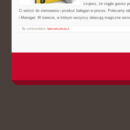
czujesz, że ciągle gasisz 
Ci wrócić do sterowania i przekuć bałagan w proces. Polecamy ta
i Manager. W świecie, w którym wszyscy obiecują magiczne wzr
CATEGORIES:
MACHACZKAŁA