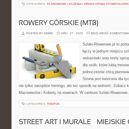
CATEGORIES:
PLANOWANIE LECZENIA I DRUGA OPINIA STOMATOLOGI
ROWERY GÓRSKIE (MTB)
POSTED BY ADMIN
GRU - 27 - 2025
MOŻLIWOŚĆ KOMENTOWA
Szlaki-Rowerowe.pl to porta
łączy w jednym miejscu szl
wskazówki oraz testy sprz
dla osób, które lubią treno
jednocześnie chcą planowa
Strona jest tworzona dla ty
nie tylko narzędzie treningu, ale też sposób na wolność. Zobacz
Mazowieckie i Kobiety na rowerach. W centrum Szlaki-Rowerowe.p
CATEGORIES:
THAIFUN
STREET ART I MURALE – MIEJSKI