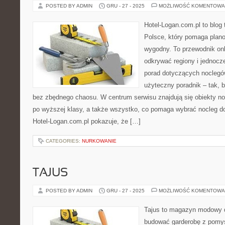
POSTED BY ADMIN
GRU - 27 - 2025
MOŻLIWOŚĆ KOMENTOWA
Hotel-Logan.com.pl to blog
Polsce, który pomaga plan
wygodny. To przewodnik onl
odkrywać regiony i jednocz
porad dotyczących noclegów
użyteczny poradnik – tak, 
bez zbędnego chaosu. W centrum serwisu znajdują się obiekty n
po wyższej klasy, a także wszystko, co pomaga wybrać nocleg 
Hotel-Logan.com.pl pokazuje, że […]
CATEGORIES:
NURKOWANIE
TAJUS
POSTED BY ADMIN
GRU - 27 - 2025
MOŻLIWOŚĆ KOMENTOWA
Tajus to magazyn modowy d
budować garderobę z pomys