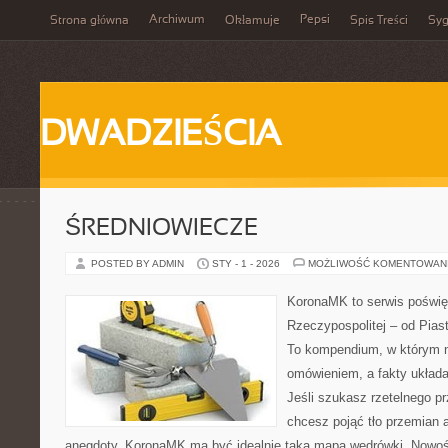
Archiwum
Pepsi
Strona główna
Okłamuje
Spis Treści
Syg
DWADZIEŚCIA
ŚREDNIOWIECZE
POSTED BY ADMIN
STY - 1 - 2026
MOŻLIWOŚĆ KOMENTOWAN
KoronaMK to serwis poświę
Rzeczypospolitej – od Pia
To kompendium, w którym n
omówieniem, a fakty układa
Jeśli szukasz rzetelnego p
chcesz pojąć tło przemian a
anegdoty, KoronaMK ma być idealnie taką mapą wędrówki. Nowośc