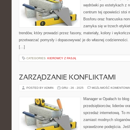
wędrówki po estetykach z r
centrum tej opowieści stoi 
Bosforu oraz francuska nons
zamyka się w trzech etykie
trendów, który prowadzi przez fasony, materiały, kolory i wykończ
przetwarzać pomysły i dopasowywać je do własnej codzienności.
[…]
CATEGORIES:
KIEROWCY Z PASJĄ
ZARZĄDZANIE KONFLIKTAMI
POSTED BY ADMIN
GRU - 26 - 2025
MOŻLIWOŚĆ KOMENTOWA
Manager w Opałach to blog
przedsiębiorców, liderów or
sprzedaż internetową. To m
zamiast modnych sloganów 
sprawdzone podejścia. Jeśli