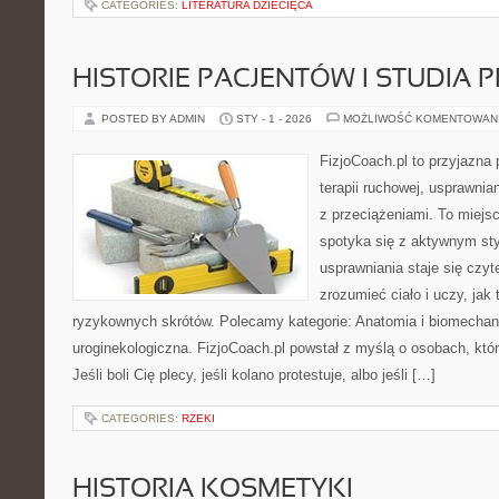
CATEGORIES:
LITERATURA DZIECIĘCA
HISTORIE PACJENTÓW I STUDIA
POSTED BY ADMIN
STY - 1 - 2026
MOŻLIWOŚĆ KOMENTOWAN
FizjoCoach.pl to przyjazna
terapii ruchowej, usprawni
z przeciążeniami. To miejs
spotyka się z aktywnym sty
usprawniania staje się czy
zrozumieć ciało i uczy, ja
ryzykownych skrótów. Polecamy kategorie: Anatomia i biomechanik
uroginekologiczna. FizjoCoach.pl powstał z myślą o osobach, któr
Jeśli boli Cię plecy, jeśli kolano protestuje, albo jeśli […]
CATEGORIES:
RZEKI
HISTORIA KOSMETYKI