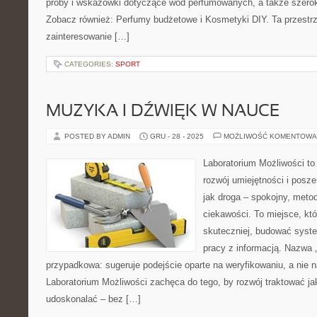
próby i wskazówki dotyczące wód perfumowanych, a także szeroki
Zobacz również: Perfumy budżetowe i Kosmetyki DIY. Ta przestrz
zainteresowanie […]
CATEGORIES:
SPORT
MUZYKA I DŹWIĘK W NAUCE
POSTED BY ADMIN
GRU - 28 - 2025
MOŻLIWOŚĆ KOMENTOWA
Laboratorium Możliwości to
rozwój umiejętności i posz
jak droga – spokojny, meto
ciekawości. To miejsce, kt
skuteczniej, budować syste
pracy z informacją. Nazwa „
przypadkowa: sugeruje podejście oparte na weryfikowaniu, a nie n
Laboratorium Możliwości zachęca do tego, by rozwój traktować j
udoskonalać – bez […]