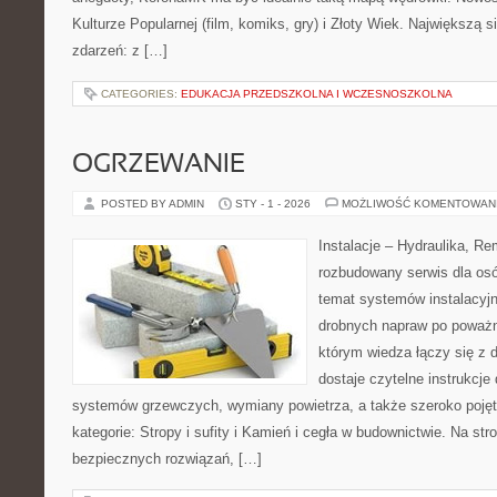
Kulturze Popularnej (film, komiks, gry) i Złoty Wiek. Największą si
zdarzeń: z […]
CATEGORIES:
EDUKACJA PRZEDSZKOLNA I WCZESNOSZKOLNA
OGRZEWANIE
POSTED BY ADMIN
STY - 1 - 2026
MOŻLIWOŚĆ KOMENTOWAN
Instalacje – Hydraulika, R
rozbudowany serwis dla osó
temat systemów instalacyjn
drobnych napraw po poważn
którym wiedza łączy się z 
dostaje czytelne instrukcj
systemów grzewczych, wymiany powietrza, a także szeroko poję
kategorie: Stropy i sufity i Kamień i cegła w budownictwie. Na str
bezpiecznych rozwiązań, […]