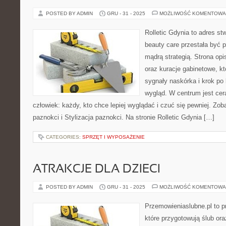
POSTED BY ADMIN
GRU - 31 - 2025
MOŻLIWOŚĆ KOMENTOWA
Rolletic Gdynia to adres s
beauty care przestała być p
mądrą strategią. Strona opi
oraz kuracje gabinetowe, k
sygnały naskórka i krok p
wygląd. W centrum jest cera
człowiek: każdy, kto chce lepiej wyglądać i czuć się pewniej. Zob
paznokci i Stylizacja paznokci. Na stronie Rolletic Gdynia […]
CATEGORIES:
SPRZĘT I WYPOSAŻENIE
ATRAKCJE DLA DZIECI
POSTED BY ADMIN
GRU - 31 - 2025
MOŻLIWOŚĆ KOMENTOWA
Przemowieniaslubne.pl to p
które przygotowują ślub ora