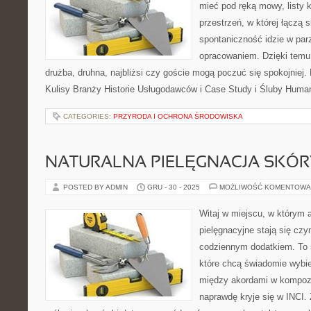
mieć pod ręką mowy, listy k
przestrzeń, w której łączą 
spontaniczność idzie w par
opracowaniem. Dzięki temu 
drużba, druhna, najbliżsi czy goście mogą poczuć się spokojniej. 
Kulisy Branży Historie Usługodawców i Case Study i Śluby Human
CATEGORIES:
PRZYRODA I OCHRONA ŚRODOWISKA
NATURALNA PIELĘGNACJA SKÓR
POSTED BY ADMIN
GRU - 30 - 2025
MOŻLIWOŚĆ KOMENTOWA
Witaj w miejscu, w którym 
pielęgnacyjne stają się czy
codziennym dodatkiem. To 
które chcą świadomie wybie
między akordami w kompozy
naprawdę kryje się w INCI. 