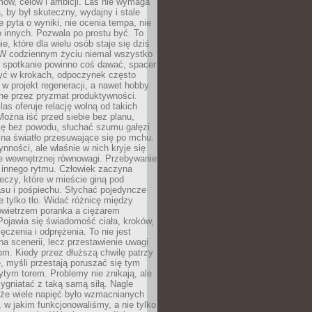
ów, celów i ambicji. Las nie wymaga
, by był skuteczny, wydajny i stale
e pyta o wyniki, nie ocenia tempa, nie
 innych. Pozwala po prostu być. To
e, które dla wielu osób staje się dziś
 W codziennym życiu niemal wszystko
: spotkanie powinno coś dawać, spacer
czyć w krokach, odpoczynek często
 w projekt regeneracji, a nawet hobby
ne przez pryzmat produktywności.
s oferuje relację wolną od takich
ożna iść przed siebie bez planu,
ię bez powodu, słuchać szumu gałęzi
 na światło przesuwające się po mchu.
ynności, ale właśnie w nich kryje się
e wewnętrznej równowagi. Przebywanie
 innego rytmu. Człowiek zaczyna
czy, które w mieście giną pod
asu i pośpiechu. Słychać pojedyncze
ie tylko tło. Widać różnicę między
owietrzem poranka a ciężarem
Pojawia się świadomość ciała, kroków,
czenia i odprężenia. To nie jest
a scenerii, lecz przestawienie uwagi
om. Kiedy przez dłuższą chwilę patrzy
ę, myśli przestają poruszać się tym
tym torem. Problemy nie znikają, ale
zygniatać z taką samą siłą. Nagle
 że wiele napięć było wzmacnianych
 w jakim funkcjonowaliśmy, a nie tylko