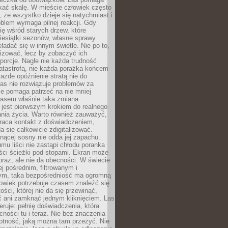
kać skalę. W mieście człowiek często
 że wszystko dzieje się natychmiast i
blem wymaga pilnej reakcji. Gdy
się wśród starych drzew, które
iesiątki sezonów, własne sprawy
ładać się w innym świetle. Nie po to,
lizować, lecz by zobaczyć ich
porcje. Nagle nie każda trudność
atastrofą, nie każda porażka końcem
 każde opóźnienie stratą nie do
Las nie rozwiązuje problemów za
le pomaga patrzeć na nie mniej
asem właśnie taka zmiana
 jest pierwszym krokiem do realnego
nia życia. Warto również zauważyć,
wraca kontakt z doświadczeniem,
a się całkowicie zdigitalizować.
nącej sosny nie odda jej zapachu.
mu liści nie zastąpi chłodu poranka
ści ścieżki pod stopami. Ekran może
raz, ale nie da obecności. W świecie
ej pośrednim, filtrowanym i
ym, taka bezpośredniość ma ogromną
owiek potrzebuje czasem znaleźć się
ości, której nie da się przewinąć,
ć ani zamknąć jednym kliknięciem. Las
feruje: pełnię doświadczenia, która
ości tu i teraz. Nie bez znaczenia
otność, jaką można tam przeżyć. Nie