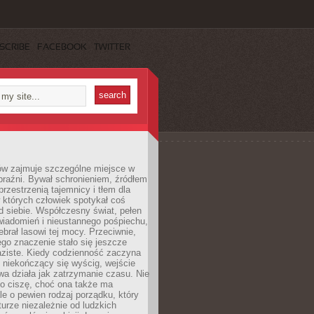
SCRIBE
FACEBOOK
TWITTER
ów zajmuje szczególne miejsce w
braźni. Bywał schronieniem, źródłem
przestrzenią tajemnicy i tłem dla
 których człowiek spotykał coś
 siebie. Współczesny świat, pełen
wiadomień i nieustannego pośpiechu,
ebrał lasowi tej mocy. Przeciwnie,
jego znaczenie stało się jeszcze
aziste. Kiedy codzienność zaczyna
 niekończący się wyścig, wejście
a działa jak zatrzymanie czasu. Nie
 o ciszę, choć ona także ma
le o pewien rodzaj porządku, który
aturze niezależnie od ludzkich