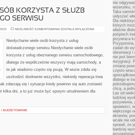
nie odgrywać
wizerunku, n
SÓB KORZYSTA Z SŁUŻB
Taka samotn
usłyszeć wł
GO SERWISU
Dla niektóry
których moż
BARDZO
 2025
MOŻLIWOŚĆ KOMENTOWANIA
ZOSTAŁA WYŁĄCZONA
właśnie dlat
DUŻO
pośpiech świ
OSÓB
przywraca k
KORZYSTA
Niesłychanie wiele osób korzysta z usług
Z
Przypomina, 
SŁUŻB
doświadczonego serwisu Niesłychanie wiele osób
zadań do wyk
PROFESJONALNEGO
obserwacji i
SERWISU
korzysta z usług obeznanego serwisu samochodowego,
nie jest bie
rezygnacji. 
dlatego że współcześnie wszyscy mają samochody, a
zmiana powol
te jak wiadomo często się psują. W wozie zdoła się
często wraca
uporządkowan
uszkodzić dosłownie wszystko, niekiedy reperacja trwa
dlatego w św
ak zdarzają się i sytuacje kiedy powinno się auto zostawić
potrzebujemy
chcą, a jedna
kilka dni, a to już może być sporym utrudnieniem dla
Las od wiek
ludzkiej wyo
pożywienia, 
opowieści, w
 I BUDŻETOWANIE
większego od
ekranów, po
wcale nie od
sprawił, że 
bardziej wyr
przypominać