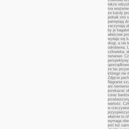
także odzys
ma wrażenie,
że każdy pro
jednak stoi 
pamiętają dz
zaczynają uk
by je bagate
właściwe pro
wydaje się k
drogi, a nie
odrobienia. 
człowieka, a
nerwowo. Cz
perspektywy
uporządkowa
że las przy
którego nie d
Zdjęcie pach
Nagranie szu
ani nierówno
przekazać ob
coraz bardzi
przetworzon
wartość. Czł
w rzeczywist
przyspieszy
właśnie to o
wymaga obecn
jest też sam