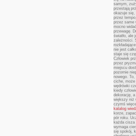
samym, zuży
przestają pr
okazuje się,
przez tempo,
przez same 
mocno widać,
przewagę. Dr
światło, ale
zależności. Ś
rozkładające
nie jest cał
staje się czę
Człowiek prz
przez pryzm
miejscu dost
pozornie ni
nowego. To, 
ciche, może 
wędrówki cz
kiedy człowi
dekorację, 
większy niż 
czymś więce
katalog wied
korze, zapac
pór roku. Uc
każda cisza 
wymaga cierp
się spokój, 
chwilowa uc