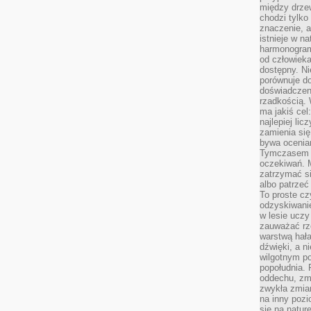
między drzew
chodzi tylko
znaczenie, a
istnieje w n
harmonogram
od człowieka
dostępny. Ni
porównuje do
doświadczeni
rzadkością.
ma jakiś cel
najlepiej li
zamienia się
bywa ocenia
Tymczasem la
oczekiwań. M
zatrzymać s
albo patrzeć
To proste cz
odzyskiwani
w lesie uczy
zauważać rze
warstwą hał
dźwięki, a n
wilgotnym p
popołudnia. 
oddechu, zmę
zwykła zmian
na inny pozi
się na natur