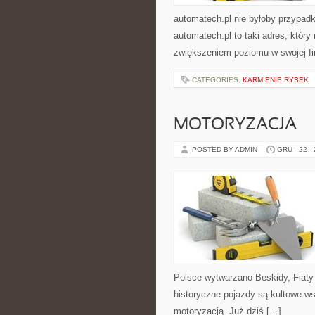
automatech.pl nie byłoby przypad
automatech.pl to taki adres, któ
zwiększeniem poziomu w swojej fi
CATEGORIES:
KARMIENIE RYBEK
MOTORYZACJA
POSTED BY ADMIN
GRU - 22 -
Polsce wytwarzano Beskidy, Fiaty
historyczne pojazdy są kultowe ws
motoryzacją. Już dziś […]