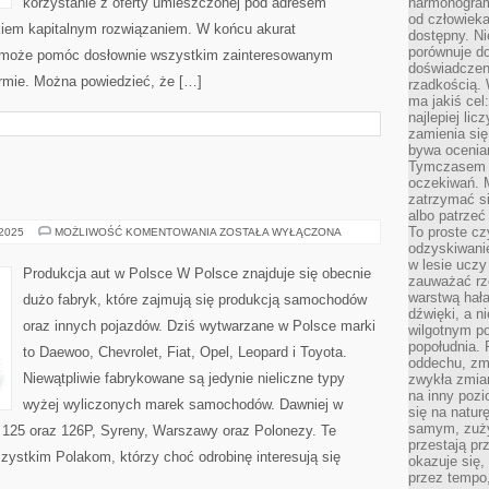
korzystanie z oferty umieszczonej pod adresem
harmonogram
od człowieka
kiem kapitalnym rozwiązaniem. W końcu akurat
dostępny. Ni
porównuje do
ry może pomóc dosłownie wszystkim zainteresowanym
doświadczeni
rmie. Można powiedzieć, że […]
rzadkością.
ma jakiś cel
najlepiej li
zamienia się
bywa ocenia
Tymczasem la
oczekiwań. M
zatrzymać s
albo patrzeć
To proste cz
MOTORYZACJA
 2025
MOŻLIWOŚĆ KOMENTOWANIA
ZOSTAŁA WYŁĄCZONA
odzyskiwani
w lesie uczy
Produkcja aut w Polsce W Polsce znajduje się obecnie
zauważać rze
warstwą hał
dużo fabryk, które zajmują się produkcją samochodów
dźwięki, a n
oraz innych pojazdów. Dziś wytwarzane w Polsce marki
wilgotnym p
popołudnia. 
to Daewoo, Chevrolet, Fiat, Opel, Leopard i Toyota.
oddechu, zmę
Niewątpliwie fabrykowane są jedynie nieliczne typy
zwykła zmian
na inny pozi
wyżej wyliczonych marek samochodów. Dawniej w
się na natur
samym, zuży
 125 oraz 126P, Syreny, Warszawy oraz Polonezy. Te
przestają pr
zystkim Polakom, którzy choć odrobinę interesują się
okazuje się,
przez tempo,