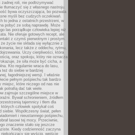
 żadnej roli, nie podtrzymywać
ie tłumaczyć się z własnego nastroju.
ość bywa oczyszczająca, bo pozwala
asne myśli bez cudzych oczekiwań.
ch to jedna z ostatnich przestrzeni, w
na pobyć ze sobą naprawdę. Może
ego las porządkuje człowieka lepiej niż
ata. Nie oferuje gotowych recept, ale
ontakt z czymś pierwotnym i prostym.
że życie nie składa się wyłącznie z
onania, lecz także z oddechu, rytmu,
 dojrzewania. Uczy cierpliwości, która
rnością, oraz spokoju, który nie oznacza
Pokazuje, że siła może być cicha, a
na. Kto regularnie wraca do lasu,
 też do siebie w bardziej
ej, łagodniejszej wersji. I właśnie
iecie pełnym pośpiechu tak bardzo
 miejsc, które niczego od nas nie
k potrafią dać tak wiele.
ów zajmuje szczególne miejsce w
braźni. Bywał schronieniem, źródłem
przestrzenią tajemnicy i tłem dla
 których człowiek spotykał coś
 siebie. Współczesny świat, pełen
wiadomień i nieustannego pośpiechu,
ebrał lasowi tej mocy. Przeciwnie,
jego znaczenie stało się jeszcze
aziste. Kiedy codzienność zaczyna
 niekończący się wyścig, wejście