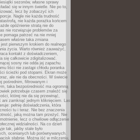
iesiątki sezonów, własne sprawy
ładać się w innym świetle. Nie po to,
lizować, lecz by zobaczyć ich
porcje. Nagle nie każda trudność
atastrofą, nie każda porażka końcem
 każde opóźnienie stratą nie do
Las nie rozwiązuje problemów za
le pomaga patrzeć na nie mniej
asem właśnie taka zmiana
 jest pierwszym krokiem do realnego
nia życia. Warto również zauważyć,
wraca kontakt z doświadczeniem,
a się całkowicie zdigitalizować.
nącej sosny nie odda jej zapachu.
mu liści nie zastąpi chłodu poranka
ści ścieżki pod stopami. Ekran może
raz, ale nie da obecności. W świecie
ej pośrednim, filtrowanym i
ym, taka bezpośredniość ma ogromną
owiek potrzebuje czasem znaleźć się
ości, której nie da się przewinąć,
ć ani zamknąć jednym kliknięciem. Las
feruje: pełnię doświadczenia, która
ości tu i teraz. Nie bez znaczenia
otność, jaką można tam przeżyć. Nie
motnienie, lecz o chwilowe odłączenie
połecznej widzialności. Na co dzień
je tak, jakby stale było
ch, ocenianych lub porównywanych.
nacisk słabnie. Można iść w milczeniu,