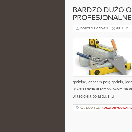
BARDZO DUŻO O
PROFESJONALNE
POSTED BY ADMIN
GRU - 22 -
godzinę, czasem parę godzin, jedn
w warsztacie automobilowym nawet 
właściciela pojazdu. […]
CATEGORIES:
KOSZTORYSOWANIE