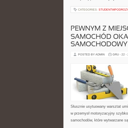
CATEGORIES:
STUDENTWPODROZ
PEWNYM Z MIEJS
SAMOCHÓD OKAZ
SAMOCHODOWY
POSTED BY ADMIN
GRU - 22 -
Słusznie usytuowany warsztat umi
w przemysł motoryzacyjny szybko 
samochodów, które wytwarzane są