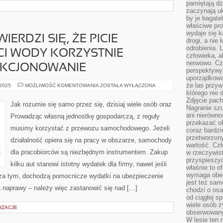
pamiętają dz
zaczynają uk
by je bagate
właściwe pro
wydaje się k
ERDZI SIĘ, ŻE PICIE
drogi, a nie
odrobienia. 
CI WODY KORZYSTNIE
człowieka, a
nerwowo. Cz
NKCJONOWANIE
perspektywy
uporządkowa
że las przy
UNIWERSALNIE
 2025
MOŻLIWOŚĆ KOMENTOWANIA
ZOSTAŁA WYŁĄCZONA
TWIERDZI
którego nie d
SIĘ,
Zdjęcie pach
ŻE
Jak rozumie się samo przez się, dzisiaj wiele osób oraz
PICIE
Nagranie szu
OBSZERNEJ
ani nierówno
Prowadząc własną jednostkę gospodarczą, z reguły
ILOŚCI
przekazać ob
WODY
musimy korzystać z przewozu samochodowego. Jeżeli
KORZYSTNIE
coraz bardzi
WPŁYWA
przetworzon
działalność opiera się na pracy w obszarze, samochody
NA
wartość. Czł
FUNKCJONOWANIE
dla pracobiorców są niezbędnym instrumentem. Zakup
w rzeczywist
przyspieszy
kilku aut stanowi istotny wydatek dla firmy, nawet jeśli
właśnie to o
wymaga obecn
oza tym, dochodzą pomocnicze wydatki na ubezpieczenie
jest też sam
na naprawy – należy więc zastanowić się nad […]
chodzi o osa
od ciągłej s
wiele osób ży
IZACJE
obserwowany
W lesie ten 