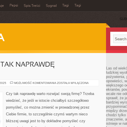
Pepsi
Tagi
Tagi
uje
Spis Treści
Sygnał
SUB
A
M TAK NAPRAWDĘ
Las od wiek
ludzkiej wyo
pożywienia, 
opowieści, w
NIBY
 2025
MOŻLIWOŚĆ KOMENTOWANIA
ZOSTAŁA WYŁĄCZONA
większego od
PO
CO
ekranów, po
NAM
Czy tak naprawdę warto rozwijać swoją firmę? Trzeba
wcale nie od
TAK
sprawił, że 
NAPRAWDĘ
wiedzieć, że jeśli w istocie chciałbyś szczegółowo
SAMOCHÓD?
bardziej wyr
przypominać
pomyśleć, co można zmienić w prowadzonej przez
między drzew
Ciebie firmie, to szczególnie czymś wartym nieco
chodzi tylko
znaczenie, a
bliższej uwagi jest to by dokładne pomyśleć czy
istnieje w n