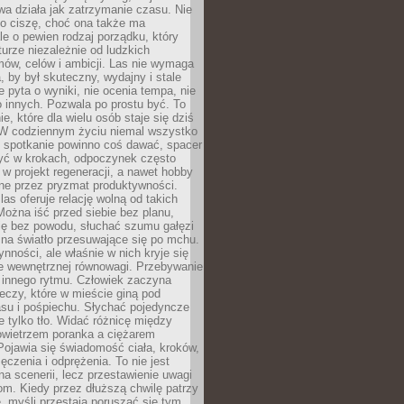
a działa jak zatrzymanie czasu. Nie
 o ciszę, choć ona także ma
le o pewien rodzaj porządku, który
aturze niezależnie od ludzkich
ów, celów i ambicji. Las nie wymaga
, by był skuteczny, wydajny i stale
e pyta o wyniki, nie ocenia tempa, nie
 innych. Pozwala po prostu być. To
e, które dla wielu osób staje się dziś
 W codziennym życiu niemal wszystko
: spotkanie powinno coś dawać, spacer
czyć w krokach, odpoczynek często
 w projekt regeneracji, a nawet hobby
ne przez pryzmat produktywności.
s oferuje relację wolną od takich
ożna iść przed siebie bez planu,
ię bez powodu, słuchać szumu gałęzi
 na światło przesuwające się po mchu.
ynności, ale właśnie w nich kryje się
e wewnętrznej równowagi. Przebywanie
 innego rytmu. Człowiek zaczyna
czy, które w mieście giną pod
asu i pośpiechu. Słychać pojedyncze
ie tylko tło. Widać różnicę między
owietrzem poranka a ciężarem
Pojawia się świadomość ciała, kroków,
czenia i odprężenia. To nie jest
a scenerii, lecz przestawienie uwagi
om. Kiedy przez dłuższą chwilę patrzy
ę, myśli przestają poruszać się tym