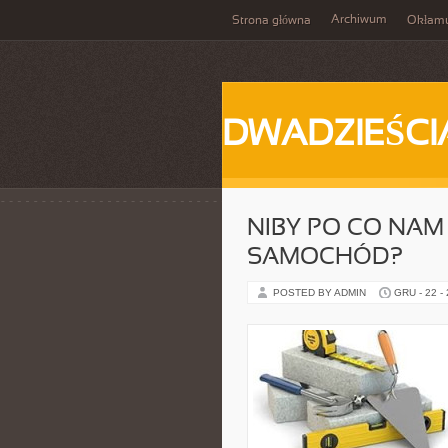
Archiwum
Strona główna
Okłam
DWADZIEŚCI
NIBY PO CO NA
SAMOCHÓD?
POSTED BY ADMIN
GRU - 22 -