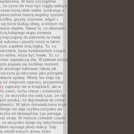
wydarzenia. W lesie szczególnie
 że życie nie musi być ciągłą walką o
zewa rosną obok siebie, konkurują o
 jednocześnie tworzą wspólny system
ciółka, grzyby, korzenie, wilgoć i
 się liście budują obieg, w którym nic
kowicie zbędne. Nawet to, co obumarłe,
ścią kolejnego etapu istnienia.
yzwyczajony do patrzenia na świat
at sukcesu i porażki może w takim
rzec zupełnie inną logikę. To, co
epotrzebne, bywa fundamentem czegoś
co wolne, może być trwałe. To, co
mieć największą siłę. W połowie leśnej
ęsto pojawia się osobliwy moment,
ek przestaje traktować naturę jak
a zaczyna ją odczuwać jako porządek
własne sprawy. Wtedy las staje się
j niż miejscem spaceru, przypomina
zy
zapisany nie w książkach, ale w
hu ziemi, ruchu chmur i zmienności
zy, że wszystko ma swój czas, że nie
jest pustką i że dojrzewanie do zmian
liwości. W takim doświadczeniu kryje
którego nie daje szybka rozrywka ani
ieczka od obowiązków. Las pomaga
kać skalę. W mieście człowiek często
 że wszystko dzieje się natychmiast i
blem wymaga pilnej reakcji. Gdy
się wśród starych drzew, które