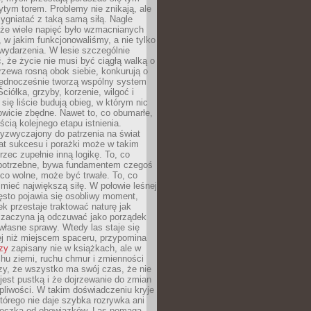
tym torem. Problemy nie znikają, ale
zygniatać z taką samą siłą. Nagle
 że wiele napięć było wzmacnianych
 w jakim funkcjonowaliśmy, a nie tylko
wydarzenia. W lesie szczególnie
 że życie nie musi być ciągłą walką o
zewa rosną obok siebie, konkurują o
 jednocześnie tworzą wspólny system
ciółka, grzyby, korzenie, wilgoć i
 się liście budują obieg, w którym nic
kowicie zbędne. Nawet to, co obumarłe,
ścią kolejnego etapu istnienia.
yzwyczajony do patrzenia na świat
at sukcesu i porażki może w takim
rzec zupełnie inną logikę. To, co
epotrzebne, bywa fundamentem czegoś
co wolne, może być trwałe. To, co
mieć największą siłę. W połowie leśnej
ęsto pojawia się osobliwy moment,
ek przestaje traktować naturę jak
a zaczyna ją odczuwać jako porządek
własne sprawy. Wtedy las staje się
j niż miejscem spaceru, przypomina
zy
zapisany nie w książkach, ale w
hu ziemi, ruchu chmur i zmienności
zy, że wszystko ma swój czas, że nie
jest pustką i że dojrzewanie do zmian
liwości. W takim doświadczeniu kryje
którego nie daje szybka rozrywka ani
ieczka od obowiązków. Las pomaga