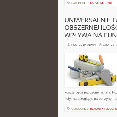
CATEGORIES:
KARMIENIE RYBEK
UNIWERSALNIE TWI
OBSZERNEJ ILOŚ
WPŁYWA NA FU
POSTED BY ADMIN
GRU - 22 -
koszty będą rozłożone na raty. P
floty, na przeglądy, na benzynę, 
CATEGORIES:
REMONTY I MODERN