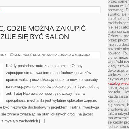
przez same 
mocno widać,
przewagę. Dr
Y
światło, ale
zależności. Ś
rozkładające
nie jest cał
C, GDZIE MOŻNA ZAKUPIĆ
staje się czę
Człowiek prz
UJE SIĘ BYĆ SALON
przez pryzm
miejscu dost
pozornie ni
nowego. To, 
PEWNYM
 2025
MOŻLIWOŚĆ KOMENTOWANIA
ZOSTAŁA WYŁĄCZONA
ciche, może 
Z
MIEJSC,
wędrówki cz
GDZIE
Każdy posiadacz auta zna znakomicie Osoby
kiedy człowi
MOŻNA
dekorację, 
ZAKUPIĆ
zajmujące się ratowaniem stanu fachowego wozów
SAMOCHÓD
większy niż 
OKAZUJE
czymś więce
uparcie walczą oraz układają coraz to nowsze sposoby
SIĘ
katalog wied
BYĆ
na rozwiązywanie kłopotów połączonych z żywotnością
SALON
korze, zapac
SAMOCHODOWY
pór roku. Uc
aut. Tutaj Naprawa pompowtryskiwaczy i sama
każda cisza 
specjalność mechaniki jest wybitnie opłacalne zajęcie.
wymaga cierp
się spokój, 
e być niezwykle dochodowym projektem. Trafna inwestycja
chwilowa uc
także odzys
się zwraca zważając na stan lokalnych dróg i na jakość
ma wrażenie,
 z myślą o zachodnich […]
że każdy pro
jednak stoi 