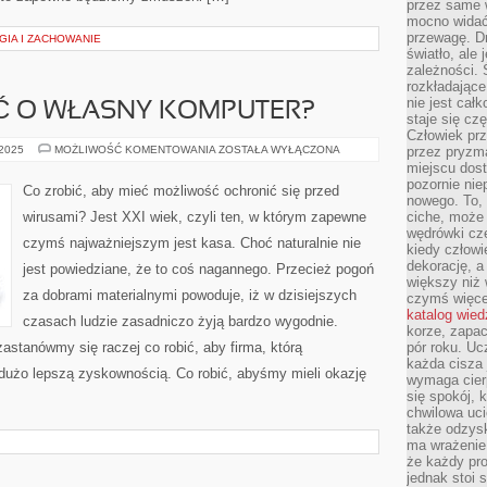
przez same 
mocno widać,
przewagę. Dr
IA I ZACHOWANIE
światło, ale
zależności. Ś
rozkładające
nie jest cał
AĆ O WŁASNY KOMPUTER?
staje się czę
Człowiek prz
JAK
 2025
MOŻLIWOŚĆ KOMENTOWANIA
ZOSTAŁA WYŁĄCZONA
przez pryzm
TRZEBA
miejscu dost
DBAĆ
pozornie ni
O
Co zrobić, aby mieć możliwość ochronić się przed
WŁASNY
nowego. To, 
KOMPUTER?
wirusami? Jest XXI wiek, czyli ten, w którym zapewne
ciche, może 
wędrówki cz
czymś najważniejszym jest kasa. Choć naturalnie nie
kiedy człowi
dekorację, 
jest powiedziane, że to coś nagannego. Przecież pogoń
większy niż 
za dobrami materialnymi powoduje, iż w dzisiejszych
czymś więce
katalog wied
czasach ludzie zasadniczo żyją bardzo wygodnie.
korze, zapac
zastanówmy się raczej co robić, aby firma, którą
pór roku. Uc
każda cisza 
dużo lepszą zyskownością. Co robić, abyśmy mieli okazję
wymaga cierp
się spokój, 
chwilowa uc
także odzys
ma wrażenie,
że każdy pro
jednak stoi 