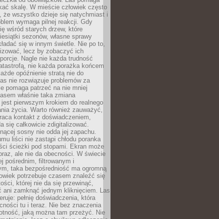
kać skalę. W mieście człowiek często
 że wszystko dzieje się natychmiast i
blem wymaga pilnej reakcji. Gdy
się wśród starych drzew, które
iesiątki sezonów, własne sprawy
ładać się w innym świetle. Nie po to,
lizować, lecz by zobaczyć ich
porcje. Nagle nie każda trudność
atastrofą, nie każda porażka końcem
 każde opóźnienie stratą nie do
Las nie rozwiązuje problemów za
le pomaga patrzeć na nie mniej
asem właśnie taka zmiana
 jest pierwszym krokiem do realnego
nia życia. Warto również zauważyć,
wraca kontakt z doświadczeniem,
a się całkowicie zdigitalizować.
nącej sosny nie odda jej zapachu.
mu liści nie zastąpi chłodu poranka
ści ścieżki pod stopami. Ekran może
raz, ale nie da obecności. W świecie
ej pośrednim, filtrowanym i
ym, taka bezpośredniość ma ogromną
owiek potrzebuje czasem znaleźć się
ości, której nie da się przewinąć,
ć ani zamknąć jednym kliknięciem. Las
feruje: pełnię doświadczenia, która
ości tu i teraz. Nie bez znaczenia
otność, jaką można tam przeżyć. Nie