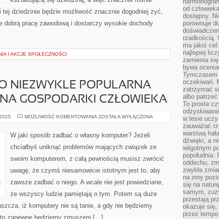
harmonogram
od człowieka
i tej dziedzinie będzie możliwość znacznie dogodniej żyć,
dostępny. Ni
e dobrą pracę zawodową i dostarczy wysokie dochody
porównuje do
doświadczeni
rzadkością.
ma jakiś cel
najlepiej li
IA I AKCJE SPOŁECZNOŚCI
zamienia się
bywa ocenia
Tymczasem la
oczekiwań. M
TO NIEZWYKLE POPULARNA
zatrzymać s
albo patrzeć
INA GOSPODARKI CZŁOWIEKA
To proste cz
odzyskiwani
INFORMATYKA,
 2025
MOŻLIWOŚĆ KOMENTOWANIA
ZOSTAŁA WYŁĄCZONA
w lesie uczy
TO
zauważać rze
NIEZWYKLE
POPULARNA
warstwą hał
W jaki sposób zadbać o własny komputer? Jeżeli
OBECNIE
dźwięki, a n
DZIEDZINA
chciałbyś uniknąć problemów mających związek ze
wilgotnym p
GOSPODARKI
CZŁOWIEKA
popołudnia. 
swoim komputerem, z całą pewnością musisz zwrócić
oddechu, zmę
zwykła zmian
uwagę, że czymś niesamowicie istotnym jest to, aby
na inny pozi
zawsze zadbać o niego. A wcale nie jest powiedziane,
się na natur
samym, zuży
że wszyscy ludzie pamiętają o tym. Potem są duże
przestają pr
łaszcza, iż komputery nie są tanie, a gdy nie będziemy
okazuje się,
przez tempo,
, to zapewne będziemy zmuszeni […]