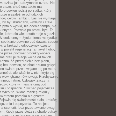
a działa jak zatrzymanie czasu. Nie
 o ciszę, choć ona także ma
le o pewien rodzaj porządku, który
aturze niezależnie od ludzkich
ów, celów i ambicji. Las nie wymaga
, by był skuteczny, wydajny i stale
e pyta o wyniki, nie ocenia tempa, nie
 innych. Pozwala po prostu być. To
e, które dla wielu osób staje się dziś
 W codziennym życiu niemal wszystko
: spotkanie powinno coś dawać, spacer
czyć w krokach, odpoczynek często
 w projekt regeneracji, a nawet hobby
ne przez pryzmat produktywności.
s oferuje relację wolną od takich
ożna iść przed siebie bez planu,
ię bez powodu, słuchać szumu gałęzi
 na światło przesuwające się po mchu.
ynności, ale właśnie w nich kryje się
e wewnętrznej równowagi. Przebywanie
 innego rytmu. Człowiek zaczyna
czy, które w mieście giną pod
asu i pośpiechu. Słychać pojedyncze
ie tylko tło. Widać różnicę między
owietrzem poranka a ciężarem
Pojawia się świadomość ciała, kroków,
czenia i odprężenia. To nie jest
a scenerii, lecz przestawienie uwagi
om. Kiedy przez dłuższą chwilę patrzy
ę, myśli przestają poruszać się tym