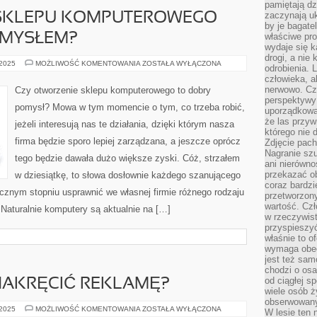
pamiętają dz
zaczynają uk
 SKLEPU KOMPUTEROWEGO
by je bagate
OMYSŁEM?
właściwe pro
wydaje się k
drogi, a nie
CZY
 2025
MOŻLIWOŚĆ KOMENTOWANIA
ZOSTAŁA WYŁĄCZONA
odrobienia. 
ZAŁOŻENIE
człowieka, a
SKLEPU
KOMPUTEROWEGO
nerwowo. Cz
Czy otworzenie sklepu komputerowego to dobry
JEST
perspektywy
DOBRYM
pomysł? Mowa w tym momencie o tym, co trzeba robić,
POMYSŁEM?
uporządkowa
że las przy
jeżeli interesują nas te działania, dzięki którym nasza
którego nie d
firma będzie sporo lepiej zarządzana, a jeszcze oprócz
Zdjęcie pach
Nagranie szu
tego będzie dawała dużo większe zyski. Cóż, strzałem
ani nierówno
przekazać ob
w dziesiątkę, to słowa dosłownie każdego szanującego
coraz bardzi
nacznym stopniu usprawnić we własnej firmie różnego rodzaju
przetworzon
wartość. Czł
 Naturalnie komputery są aktualnie na […]
w rzeczywist
przyspieszy
właśnie to o
wymaga obecn
jest też sam
chodzi o osa
od ciągłej s
NAKRĘCIĆ REKLAMĘ?
wiele osób ży
obserwowany
W
 2025
MOŻLIWOŚĆ KOMENTOWANIA
ZOSTAŁA WYŁĄCZONA
W lesie ten 
JAKI