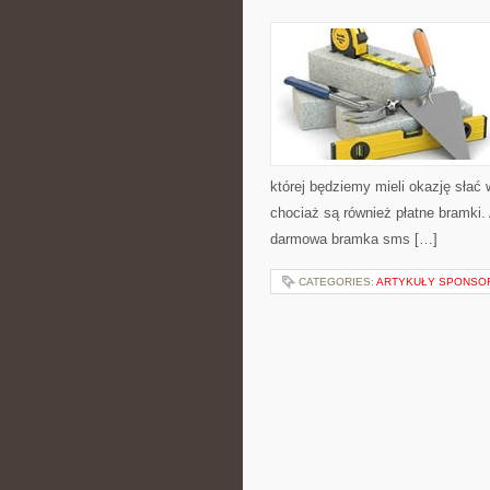
której będziemy mieli okazję słać
chociaż są również płatne bramki.
darmowa bramka sms […]
CATEGORIES:
ARTYKUŁY SPONS