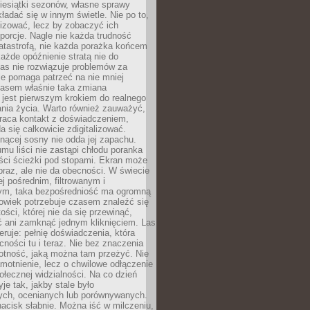
iesiątki sezonów, własne sprawy
ładać się w innym świetle. Nie po to,
lizować, lecz by zobaczyć ich
porcje. Nagle nie każda trudność
atastrofą, nie każda porażka końcem
 każde opóźnienie stratą nie do
Las nie rozwiązuje problemów za
le pomaga patrzeć na nie mniej
asem właśnie taka zmiana
 jest pierwszym krokiem do realnego
nia życia. Warto również zauważyć,
wraca kontakt z doświadczeniem,
a się całkowicie zdigitalizować.
nącej sosny nie odda jej zapachu.
mu liści nie zastąpi chłodu poranka
ści ścieżki pod stopami. Ekran może
raz, ale nie da obecności. W świecie
ej pośrednim, filtrowanym i
ym, taka bezpośredniość ma ogromną
owiek potrzebuje czasem znaleźć się
ości, której nie da się przewinąć,
ć ani zamknąć jednym kliknięciem. Las
feruje: pełnię doświadczenia, która
ości tu i teraz. Nie bez znaczenia
otność, jaką można tam przeżyć. Nie
motnienie, lecz o chwilowe odłączenie
połecznej widzialności. Na co dzień
je tak, jakby stale było
ch, ocenianych lub porównywanych.
nacisk słabnie. Można iść w milczeniu,