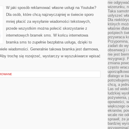
nie odgrywać
SPOSÓB
NAKRĘCIĆ
wizerunku, n
W jaki sposób reklamować własne usługi na Youtube?
REKLAMĘ?
Taka samotn
Dla osób, które chcą najzwyczajniej w świecie sporo
usłyszeć wł
Dla niektóry
mniej płacić za wysyłanie wiadomości tekstowych,
których moż
przede wszystkim można polecić skorzystanie z
właśnie dlat
pośpiech świ
internetowych bramek sms. W końcu internetowa
przywraca k
Przypomina, 
bramka sms to zupełnie bezpłatna usługa, dzięki to
zadań do wyk
 wiele wiadomości. Generalnie takowa bramka jest darmowa,
obserwacji i
nie jest bie
 Aby trochę się rozejrzeć, wystarczy w wyszukiwarce wpisać
rezygnacji. 
zmiana powol
często wraca
uporządkowan
OROWANE
dlatego w św
potrzebujemy
chcą, a jedna
Las od wiek
ludzkiej wyo
pożywienia, 
opowieści, w
większego od
ekranów, po
wcale nie od
sprawił, że 
bardziej wyr
przypominać