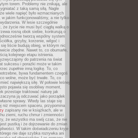
tym torem. Problemy nie znikają, ale
zygniatać z taką samą siłą. Nagle
 że wiele napięć było wzmacnianych
 w jakim funkcjonowaliśmy, a nie tylko
wydarzenia. W lesie szczególnie
 że życie nie musi być ciągłą walką o
zewa rosną obok siebie, konkurują o
 jednocześnie tworzą wspólny system
ciółka, grzyby, korzenie, wilgoć i
 się liście budują obieg, w którym nic
kowicie zbędne. Nawet to, co obumarłe,
ścią kolejnego etapu istnienia.
yzwyczajony do patrzenia na świat
at sukcesu i porażki może w takim
rzec zupełnie inną logikę. To, co
epotrzebne, bywa fundamentem czegoś
co wolne, może być trwałe. To, co
mieć największą siłę. W połowie leśnej
ęsto pojawia się osobliwy moment,
ek przestaje traktować naturę jak
a zaczyna ją odczuwać jako porządek
własne sprawy. Wtedy las staje się
j niż miejscem spaceru, przypomina
zy
zapisany nie w książkach, ale w
hu ziemi, ruchu chmur i zmienności
zy, że wszystko ma swój czas, że nie
jest pustką i że dojrzewanie do zmian
liwości. W takim doświadczeniu kryje
którego nie daje szybka rozrywka ani
ieczka od obowiązków. Las pomaga