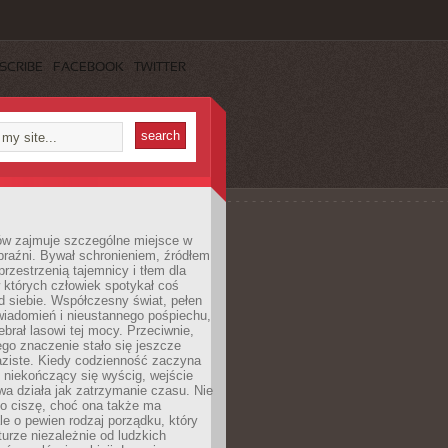
SCRIBE
FACEBOOK
TWITTER
ów zajmuje szczególne miejsce w
braźni. Bywał schronieniem, źródłem
przestrzenią tajemnicy i tłem dla
 których człowiek spotykał coś
 siebie. Współczesny świat, pełen
wiadomień i nieustannego pośpiechu,
ebrał lasowi tej mocy. Przeciwnie,
jego znaczenie stało się jeszcze
aziste. Kiedy codzienność zaczyna
 niekończący się wyścig, wejście
a działa jak zatrzymanie czasu. Nie
 o ciszę, choć ona także ma
le o pewien rodzaj porządku, który
aturze niezależnie od ludzkich