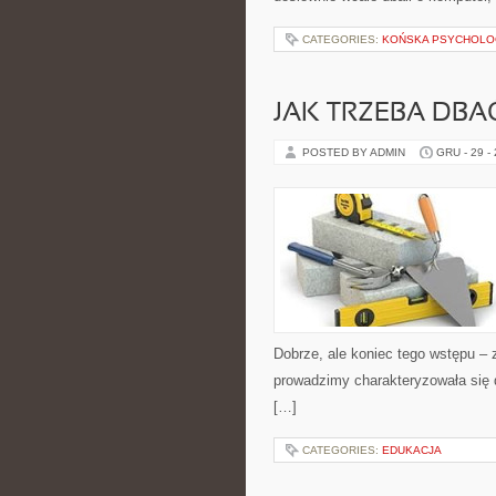
CATEGORIES:
KOŃSKA PSYCHOLOG
JAK TRZEBA DB
POSTED BY ADMIN
GRU - 29 -
Dobrze, ale koniec tego wstępu – 
prowadzimy charakteryzowała się 
[…]
CATEGORIES:
EDUKACJA