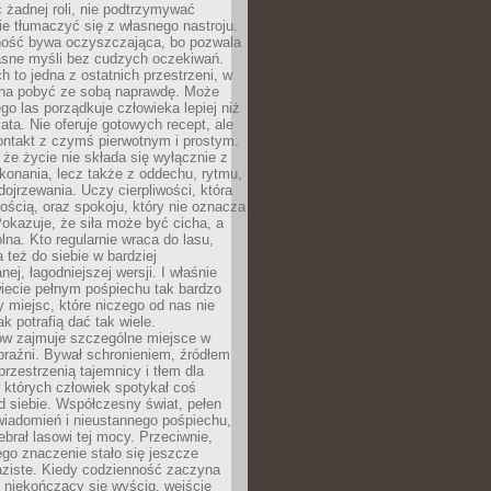
 żadnej roli, nie podtrzymywać
ie tłumaczyć się z własnego nastroju.
ość bywa oczyszczająca, bo pozwala
asne myśli bez cudzych oczekiwań.
ch to jedna z ostatnich przestrzeni, w
na pobyć ze sobą naprawdę. Może
ego las porządkuje człowieka lepiej niż
ata. Nie oferuje gotowych recept, ale
ontakt z czymś pierwotnym i prostym.
że życie nie składa się wyłącznie z
onania, lecz także z oddechu, rytmu,
 dojrzewania. Uczy cierpliwości, która
rnością, oraz spokoju, który nie oznacza
Pokazuje, że siła może być cicha, a
na. Kto regularnie wraca do lasu,
 też do siebie w bardziej
ej, łagodniejszej wersji. I właśnie
iecie pełnym pośpiechu tak bardzo
 miejsc, które niczego od nas nie
k potrafią dać tak wiele.
ów zajmuje szczególne miejsce w
braźni. Bywał schronieniem, źródłem
przestrzenią tajemnicy i tłem dla
 których człowiek spotykał coś
 siebie. Współczesny świat, pełen
wiadomień i nieustannego pośpiechu,
ebrał lasowi tej mocy. Przeciwnie,
jego znaczenie stało się jeszcze
aziste. Kiedy codzienność zaczyna
 niekończący się wyścig, wejście