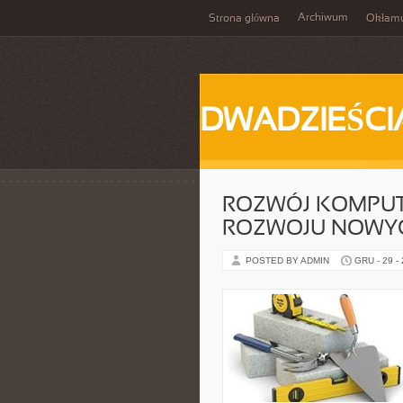
Archiwum
Strona główna
Okłam
DWADZIEŚCI
ROZWÓJ KOMPUT
ROZWOJU NOWYC
POSTED BY ADMIN
GRU - 29 -