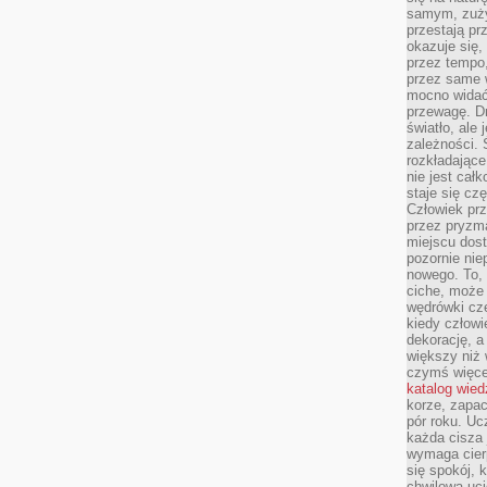
samym, zuży
przestają pr
okazuje się,
przez tempo,
przez same 
mocno widać,
przewagę. Dr
światło, ale
zależności. Ś
rozkładające
nie jest cał
staje się czę
Człowiek prz
przez pryzm
miejscu dost
pozornie ni
nowego. To, 
ciche, może 
wędrówki cz
kiedy człowi
dekorację, 
większy niż 
czymś więce
katalog wied
korze, zapac
pór roku. Uc
każda cisza 
wymaga cierp
się spokój, 
chwilowa uc