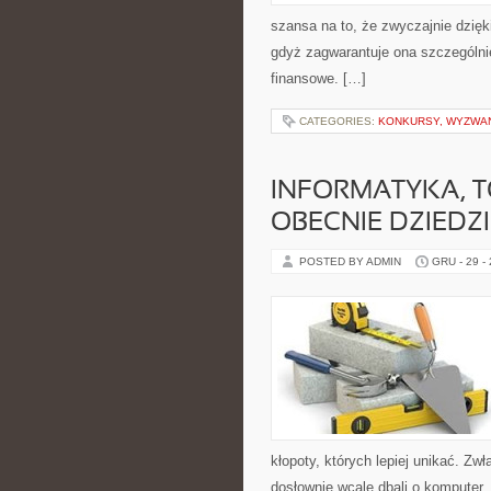
szansa na to, że zwyczajnie dzięk
gdyż zagwarantuje ona szczególni
finansowe. […]
CATEGORIES:
KONKURSY, WYZWAN
INFORMATYKA, 
OBECNIE DZIEDZ
POSTED BY ADMIN
GRU - 29 -
kłopoty, których lepiej unikać. Zw
dosłownie wcale dbali o komputer