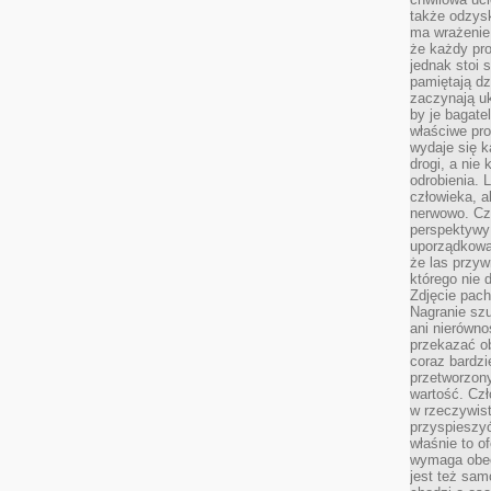
także odzys
ma wrażenie,
że każdy pro
jednak stoi 
pamiętają dz
zaczynają uk
by je bagate
właściwe pro
wydaje się k
drogi, a nie
odrobienia. 
człowieka, a
nerwowo. Cz
perspektywy
uporządkowa
że las przy
którego nie d
Zdjęcie pach
Nagranie szu
ani nierówno
przekazać ob
coraz bardzi
przetworzon
wartość. Czł
w rzeczywist
przyspieszy
właśnie to o
wymaga obecn
jest też sam