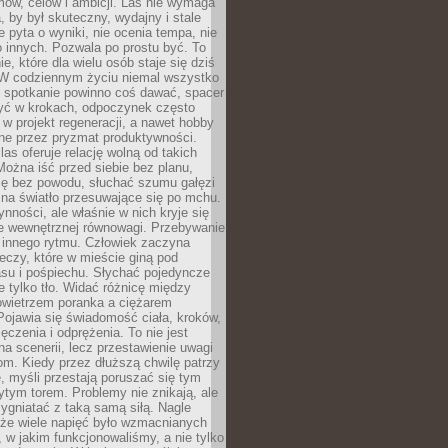
ów, celów i ambicji. Las nie wymaga
, by był skuteczny, wydajny i stale
e pyta o wyniki, nie ocenia tempa, nie
 innych. Pozwala po prostu być. To
e, które dla wielu osób staje się dziś
 W codziennym życiu niemal wszystko
: spotkanie powinno coś dawać, spacer
czyć w krokach, odpoczynek często
 w projekt regeneracji, a nawet hobby
ne przez pryzmat produktywności.
s oferuje relację wolną od takich
ożna iść przed siebie bez planu,
ię bez powodu, słuchać szumu gałęzi
 na światło przesuwające się po mchu.
ynności, ale właśnie w nich kryje się
e wewnętrznej równowagi. Przebywanie
 innego rytmu. Człowiek zaczyna
czy, które w mieście giną pod
asu i pośpiechu. Słychać pojedyncze
ie tylko tło. Widać różnicę między
owietrzem poranka a ciężarem
Pojawia się świadomość ciała, kroków,
czenia i odprężenia. To nie jest
a scenerii, lecz przestawienie uwagi
om. Kiedy przez dłuższą chwilę patrzy
ę, myśli przestają poruszać się tym
tym torem. Problemy nie znikają, ale
zygniatać z taką samą siłą. Nagle
 że wiele napięć było wzmacnianych
 w jakim funkcjonowaliśmy, a nie tylko