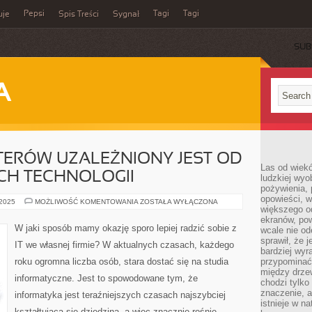
Pepsi
Tagi
Tagi
uje
Spis Treści
Sygnał
SUB
A
ERÓW UZALEŻNIONY JEST OD
Las od wiek
H TECHNOLOGII
ludzkiej wyo
pożywienia, 
opowieści, w
ROZWÓJ
 2025
MOŻLIWOŚĆ KOMENTOWANIA
ZOSTAŁA WYŁĄCZONA
większego od
KOMPUTERÓW
UZALEŻNIONY
ekranów, po
JEST
W jaki sposób mamy okazję sporo lepiej radzić sobie z
wcale nie od
OD
ROZWOJU
sprawił, że 
IT we własnej firmie? W aktualnych czasach, każdego
NOWYCH
bardziej wyr
TECHNOLOGII
roku ogromna liczba osób, stara dostać się na studia
przypominać
między drzew
informatyczne. Jest to spowodowane tym, że
chodzi tylko
znaczenie, a
informatyka jest teraźniejszych czasach najszybciej
istnieje w n
kształtującą się dziedziną, a więc znacznie rośnie