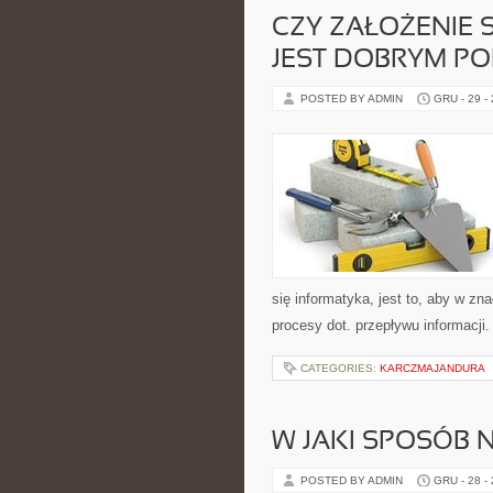
CZY ZAŁOŻENIE
JEST DOBRYM P
POSTED BY ADMIN
GRU - 29 -
się informatyka, jest to, aby w z
procesy dot. przepływu informacji.
CATEGORIES:
KARCZMAJANDURA
W JAKI SPOSÓB 
POSTED BY ADMIN
GRU - 28 -