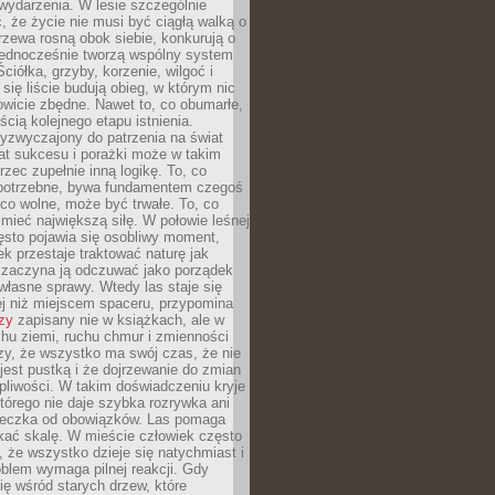
wydarzenia. W lesie szczególnie
 że życie nie musi być ciągłą walką o
zewa rosną obok siebie, konkurują o
 jednocześnie tworzą wspólny system
ciółka, grzyby, korzenie, wilgoć i
 się liście budują obieg, w którym nic
kowicie zbędne. Nawet to, co obumarłe,
ścią kolejnego etapu istnienia.
yzwyczajony do patrzenia na świat
at sukcesu i porażki może w takim
rzec zupełnie inną logikę. To, co
epotrzebne, bywa fundamentem czegoś
co wolne, może być trwałe. To, co
mieć największą siłę. W połowie leśnej
ęsto pojawia się osobliwy moment,
ek przestaje traktować naturę jak
a zaczyna ją odczuwać jako porządek
własne sprawy. Wtedy las staje się
j niż miejscem spaceru, przypomina
zy
zapisany nie w książkach, ale w
hu ziemi, ruchu chmur i zmienności
zy, że wszystko ma swój czas, że nie
jest pustką i że dojrzewanie do zmian
liwości. W takim doświadczeniu kryje
którego nie daje szybka rozrywka ani
ieczka od obowiązków. Las pomaga
kać skalę. W mieście człowiek często
 że wszystko dzieje się natychmiast i
blem wymaga pilnej reakcji. Gdy
się wśród starych drzew, które