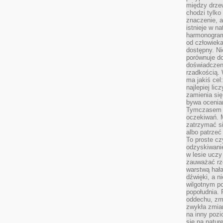
między drzew
chodzi tylko
znaczenie, a
istnieje w n
harmonogram
od człowieka
dostępny. Ni
porównuje do
doświadczeni
rzadkością.
ma jakiś cel
najlepiej li
zamienia się
bywa ocenia
Tymczasem la
oczekiwań. M
zatrzymać s
albo patrzeć
To proste cz
odzyskiwani
w lesie uczy
zauważać rze
warstwą hał
dźwięki, a n
wilgotnym p
popołudnia. 
oddechu, zmę
zwykła zmian
na inny pozi
się na natur