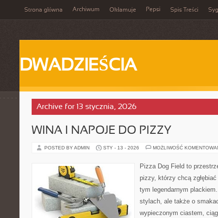
Archiwum
Pepsi
Strona główna
Okłamuje
Spis Treści
Syg
DWADZIEŚCIA
Archive for 13 stycznia, 2026
WINA I NAPOJE DO PIZZY
POSTED BY ADMIN
STY - 13 - 2026
MOŻLIWOŚĆ KOMENTOWA
Pizza Dog Field to przestr
pizzy, którzy chcą zgłębiać
tym legendarnym plackiem. 
stylach, ale także o smakac
wypieczonym ciastem, ciąg