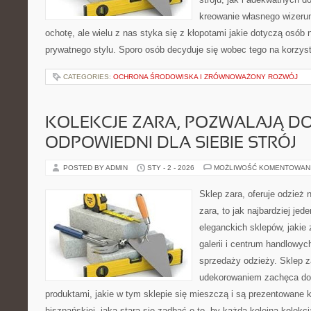
kreowanie własnego wizeru
ochotę, ale wielu z nas styka się z kłopotami jakie dotyczą osób
prywatnego stylu. Sporo osób decyduje się wobec tego na korzys
CATEGORIES:
OCHRONA ŚRODOWISKA I ZRÓWNOWAŻONY ROZWÓJ
KOLEKCJE ZARA, POZWALAJĄ D
ODPOWIEDNI DLA SIEBIE STRÓJ
POSTED BY ADMIN
STY - 2 - 2026
MOŻLIWOŚĆ KOMENTOWAN
Sklep zara, oferuje odzież 
zara, to jak najbardziej jed
eleganckich sklepów, jakie 
galerii i centrum handlowy
sprzedaży odzieży. Sklep z
udekorowaniem zachęca do 
produktami, jakie w tym sklepie się mieszczą i są prezentowane kl
hiszpańskiej, jaka stara się zadbać o to, by każda kolejna kolekc