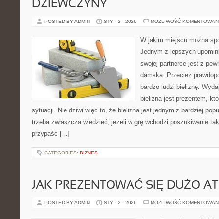
DZIEWCZYNY
POSTED BY ADMIN
STY - 2 - 2026
MOŻLIWOŚĆ KOMENTOWAN
W jakim miejscu można spor
Jednym z lepszych upomin
swojej partnerce jest z pew
damska. Przecież prawdopo
bardzo ludzi bieliznę. Wyda
bielizna jest prezentem, któ
sytuacji. Nie dziwi więc to, że bielizna jest jednym z bardziej po
trzeba zwłaszcza wiedzieć, jeżeli w grę wchodzi poszukiwanie taki
przypaść […]
CATEGORIES:
BIZNES
JAK PREZENTOWAĆ SIĘ DUŻO AT
POSTED BY ADMIN
STY - 2 - 2026
MOŻLIWOŚĆ KOMENTOWAN