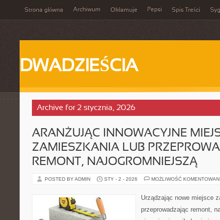
Archiwum
Pepsi
Strona główna
Okłamuje
Spis Treści
Syg
DWADZIEŚCIA
Archive for 2 stycznia, 2026
ARANŻUJĄC INNOWACYJNE MIEJ
ZAMIESZKANIA LUB PRZEPROW
REMONT, NAJOGROMNIEJSZĄ
POSTED BY ADMIN
STY - 2 - 2026
MOŻLIWOŚĆ KOMENTOWAN
Urządzając nowe miejsce z
przeprowadzając remont, na