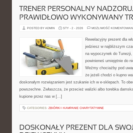
TRENER PERSONALNY NADZORU
PRAWIDŁOWO WYKONYWANY TR
POSTED BY ADMIN
STY - 2 - 2026
MOŻLIWOŚĆ KOMENTOWAN
Rewelacyjny prezent dla wł
jedziesz w najbliższym cza
na wypoczynek do Tunezji,
powinieneś umiejętnie do n
Weźmy chociażby pod uwagę
że jeżeli chodzi o kupno wa
doskonałym rozwiązaniem jest szukanie ich w e-sklepach. To obec
powszechne. Zwłaszcza, że przecież walizki albo torebka damska
kupione przez nas w […]
CATEGORIES:
ZBIÓRKI I KAMPANIE CHARYTATYWNE
DOSKONAŁY PREZENT DLA SWOJ