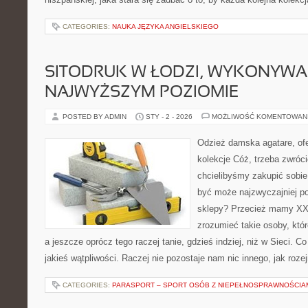
CATEGORIES:
NAUKA JĘZYKA ANGIELSKIEGO
SITODRUK W ŁODZI, WYKONYWA
NAJWYŻSZYM POZIOMIE
POSTED BY ADMIN
STY - 2 - 2026
MOŻLIWOŚĆ KOMENTOWAN
Odzież damska agatare, ofe
kolekcje Cóż, trzeba zwróci
chcielibyśmy zakupić sobie
być może najzwyczajniej p
sklepy? Przecież mamy XXI
zrozumieć takie osoby, któ
a jeszcze oprócz tego raczej tanie, gdzieś indziej, niż w Sieci. C
jakieś wątpliwości. Raczej nie pozostaje nam nic innego, jak rozej
CATEGORIES:
PARASPORT – SPORT OSÓB Z NIEPEŁNOSPRAWNOŚCIA