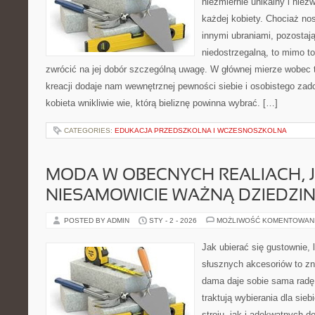
niezmiernie unikalny i niez
każdej kobiety. Chociaż no
innymi ubraniami, pozostaj
niedostrzegalną, to mimo t
zwrócić na jej dobór szczególną uwagę. W głównej mierze wobec t
kreacji dodaje nam wewnętrznej pewności siebie i osobistego zad
kobieta wnikliwie wie, którą bieliznę powinna wybrać. […]
CATEGORIES:
EDUKACJA PRZEDSZKOLNA I WCZESNOSZKOLNA
MODA W OBECNYCH REALIACH, J
NIESAMOWICIE WAŻNĄ DZIEDZI
POSTED BY ADMIN
STY - 2 - 2026
MOŻLIWOŚĆ KOMENTOWAN
Jak ubierać się gustownie,
słusznych akcesoriów to z
dama daje sobie sama radę 
traktują wybierania dla sie
stroju, jak i adekwatnych 