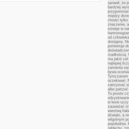
sprawił, że 
bardziej wyr
przypominać
między drzew
chodzi tylko
znaczenie, a
istnieje w n
harmonogram
od człowieka
dostępny. Ni
porównuje do
doświadczeni
rzadkością.
ma jakiś cel
najlepiej li
zamienia się
bywa ocenia
Tymczasem la
oczekiwań. M
zatrzymać s
albo patrzeć
To proste cz
odzyskiwani
w lesie uczy
zauważać rze
warstwą hał
dźwięki, a n
wilgotnym p
popołudnia. 
oddechu, zmę