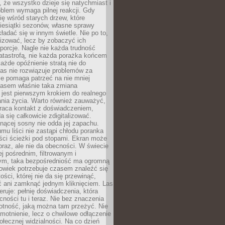
 że wszystko dzieje się natychmiast i
blem wymaga pilnej reakcji. Gdy
się wśród starych drzew, które
iesiątki sezonów, własne sprawy
ładać się w innym świetle. Nie po to,
lizować, lecz by zobaczyć ich
porcje. Nagle nie każda trudność
atastrofą, nie każda porażka końcem
 każde opóźnienie stratą nie do
Las nie rozwiązuje problemów za
le pomaga patrzeć na nie mniej
asem właśnie taka zmiana
 jest pierwszym krokiem do realnego
nia życia. Warto również zauważyć,
wraca kontakt z doświadczeniem,
a się całkowicie zdigitalizować.
nącej sosny nie odda jej zapachu.
mu liści nie zastąpi chłodu poranka
ści ścieżki pod stopami. Ekran może
raz, ale nie da obecności. W świecie
ej pośrednim, filtrowanym i
ym, taka bezpośredniość ma ogromną
owiek potrzebuje czasem znaleźć się
ości, której nie da się przewinąć,
ć ani zamknąć jednym kliknięciem. Las
feruje: pełnię doświadczenia, która
ości tu i teraz. Nie bez znaczenia
otność, jaką można tam przeżyć. Nie
motnienie, lecz o chwilowe odłączenie
połecznej widzialności. Na co dzień