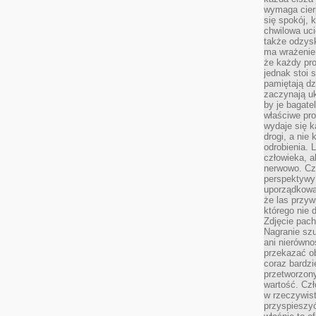
wymaga cierp
się spokój, 
chwilowa uc
także odzys
ma wrażenie,
że każdy pro
jednak stoi 
pamiętają dz
zaczynają uk
by je bagate
właściwe pro
wydaje się k
drogi, a nie
odrobienia. 
człowieka, a
nerwowo. Cz
perspektywy
uporządkowa
że las przy
którego nie d
Zdjęcie pach
Nagranie szu
ani nierówno
przekazać ob
coraz bardzi
przetworzon
wartość. Czł
w rzeczywist
przyspieszy