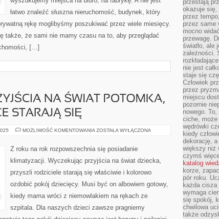
wyszukujemy miejsca na biuro, na fabrykę. A nie jest
przestają pr
okazuje się,
łatwo znaleźć słuszna nieruchomość, budynek, który
przez tempo,
rywatną rękę moglibyśmy poszukiwać przez wiele miesięcy.
przez same 
mocno widać,
ię także, że sami nie mamy czasu na to, aby przeglądać
przewagę. Dr
światło, ale
chomości, […]
zależności. Ś
rozkładające
nie jest cał
staje się czę
Człowiek prz
przez pryzm
miejscu dost
YJŚCIA NA ŚWIAT POTOMKA,
pozornie ni
E STARAJĄ SIĘ
nowego. To, 
ciche, może 
wędrówki cz
WYCZEKUJĄC
2025
MOŻLIWOŚĆ KOMENTOWANIA
ZOSTAŁA WYŁĄCZONA
kiedy człowi
PRZYJŚCIA
dekorację, 
NA
ŚWIAT
większy niż 
Z roku na rok rozpowszechnia się posiadanie
POTOMKA,
czymś więce
PRZYSZLI
klimatyzacji. Wyczekując przyjścia na świat dziecka,
RODZICE
katalog wied
STARAJĄ
korze, zapac
przyszli rodziciele starają się właściwie i kolorowo
SIĘ
pór roku. Uc
ozdobić pokój dziecięcy. Musi być on albowiem gotowy,
każda cisza 
wymaga cierp
kiedy mama wróci z niemowlakiem na rękach ze
się spokój, 
chwilowa uc
szpitala. Dla naszych dzieci zawsze pragniemy
także odzys