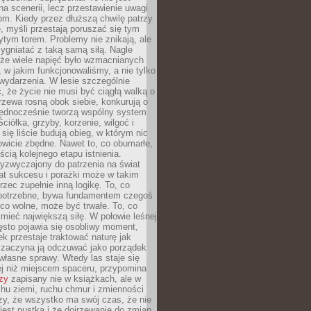
a scenerii, lecz przestawienie uwagi
om. Kiedy przez dłuższą chwilę patrzy
ę, myśli przestają poruszać się tym
tym torem. Problemy nie znikają, ale
zygniatać z taką samą siłą. Nagle
 że wiele napięć było wzmacnianych
 w jakim funkcjonowaliśmy, a nie tylko
wydarzenia. W lesie szczególnie
 że życie nie musi być ciągłą walką o
zewa rosną obok siebie, konkurują o
 jednocześnie tworzą wspólny system
ciółka, grzyby, korzenie, wilgoć i
 się liście budują obieg, w którym nic
kowicie zbędne. Nawet to, co obumarłe,
ścią kolejnego etapu istnienia.
yzwyczajony do patrzenia na świat
at sukcesu i porażki może w takim
rzec zupełnie inną logikę. To, co
epotrzebne, bywa fundamentem czegoś
co wolne, może być trwałe. To, co
mieć największą siłę. W połowie leśnej
ęsto pojawia się osobliwy moment,
ek przestaje traktować naturę jak
a zaczyna ją odczuwać jako porządek
własne sprawy. Wtedy las staje się
j niż miejscem spaceru, przypomina
zy
zapisany nie w książkach, ale w
hu ziemi, ruchu chmur i zmienności
zy, że wszystko ma swój czas, że nie
jest pustką i że dojrzewanie do zmian