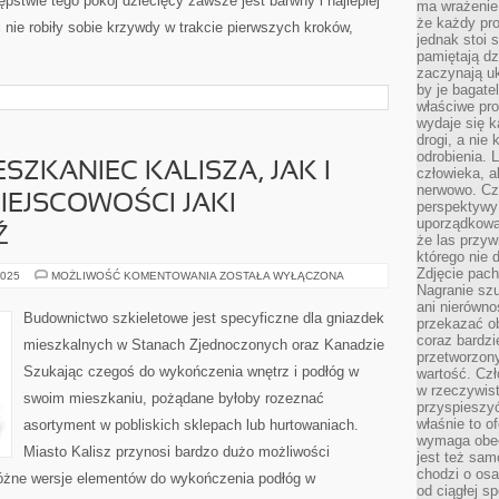
pstwie tego pokój dziecięcy zawsze jest barwny i najlepiej
ma wrażenie,
że każdy pro
nie robiły sobie krzywdy w trakcie pierwszych kroków,
jednak stoi 
pamiętają dz
zaczynają uk
by je bagate
właściwe pro
wydaje się k
drogi, a nie
odrobienia. 
SZKANIEC KALISZA, JAK I
człowieka, a
nerwowo. Cz
EJSCOWOŚCI JAKI
perspektywy
uporządkowa
Ź
że las przy
którego nie d
Zdjęcie pach
KAŻDY
2025
MOŻLIWOŚĆ KOMENTOWANIA
ZOSTAŁA WYŁĄCZONA
JEDEN
Nagranie szu
MIESZKANIEC
ani nierówno
KALISZA,
Budownictwo szkieletowe jest specyficzne dla gniazdek
przekazać ob
JAK
I
coraz bardzi
mieszkalnych w Stanach Zjednoczonych oraz Kanadzie
POZOSTAŁYCH
przetworzon
MIEJSCOWOŚCI
Szukając czegoś do wykończenia wnętrz i podłóg w
wartość. Czł
JAKI
REMONTUJE
w rzeczywist
swoim mieszkaniu, pożądane byłoby rozeznać
BĄDŹ
przyspieszy
właśnie to o
asortyment w pobliskich sklepach lub hurtowaniach.
wymaga obecn
Miasto Kalisz przynosi bardzo dużo możliwości
jest też sam
chodzi o osa
eróżne wersje elementów do wykończenia podłóg w
od ciągłej s