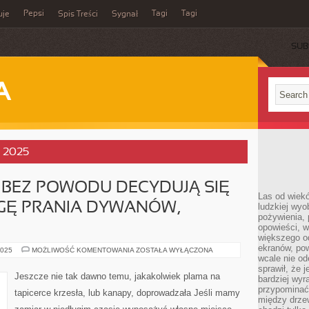
Pepsi
Tagi
Tagi
uje
Spis Treści
Sygnał
SUB
A
, 2025
 BEZ POWODU DECYDUJĄ SIĘ
Las od wiek
UGĘ PRANIA DYWANÓW,
ludzkiej wyo
pożywienia, 
opowieści, w
większego od
ekranów, po
MIESZKAŃCY
2025
MOŻLIWOŚĆ KOMENTOWANIA
ZOSTAŁA WYŁĄCZONA
NIE
wcale nie od
BEZ
sprawił, że 
POWODU
Jeszcze nie tak dawno temu, jakakolwiek plama na
bardziej wyr
DECYDUJĄ
SIĘ
przypominać
tapicerce krzesła, lub kanapy, doprowadzała Jeśli mamy
DZISIAJ
między drzew
NA