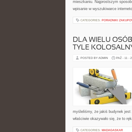
mieszkaniu. Najprostszym sposobe
wpisanie w wyszukiwarce interneto
CATEGORIES:
PORADNIKI ZAKUP
DLA WIELU OSÓB
TYLE KOLOSALN
POSTED BY ADMIN
PAŹ - 11 - 
myśleliśmy, że jakiś budynek jest 
właściwie okazywało się, że to rę
CATEGORIES:
MADAGASKAR