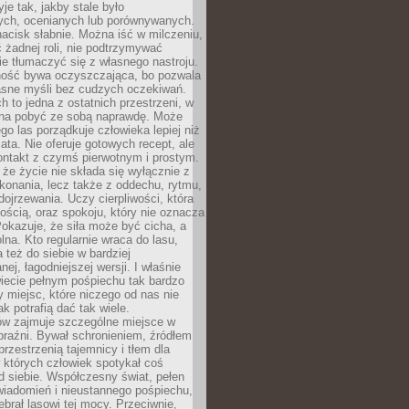
je tak, jakby stale było
ch, ocenianych lub porównywanych.
nacisk słabnie. Można iść w milczeniu,
 żadnej roli, nie podtrzymywać
ie tłumaczyć się z własnego nastroju.
ość bywa oczyszczająca, bo pozwala
asne myśli bez cudzych oczekiwań.
ch to jedna z ostatnich przestrzeni, w
na pobyć ze sobą naprawdę. Może
ego las porządkuje człowieka lepiej niż
ata. Nie oferuje gotowych recept, ale
ontakt z czymś pierwotnym i prostym.
że życie nie składa się wyłącznie z
onania, lecz także z oddechu, rytmu,
 dojrzewania. Uczy cierpliwości, która
rnością, oraz spokoju, który nie oznacza
Pokazuje, że siła może być cicha, a
na. Kto regularnie wraca do lasu,
 też do siebie w bardziej
ej, łagodniejszej wersji. I właśnie
iecie pełnym pośpiechu tak bardzo
 miejsc, które niczego od nas nie
k potrafią dać tak wiele.
ów zajmuje szczególne miejsce w
braźni. Bywał schronieniem, źródłem
przestrzenią tajemnicy i tłem dla
 których człowiek spotykał coś
 siebie. Współczesny świat, pełen
wiadomień i nieustannego pośpiechu,
ebrał lasowi tej mocy. Przeciwnie,