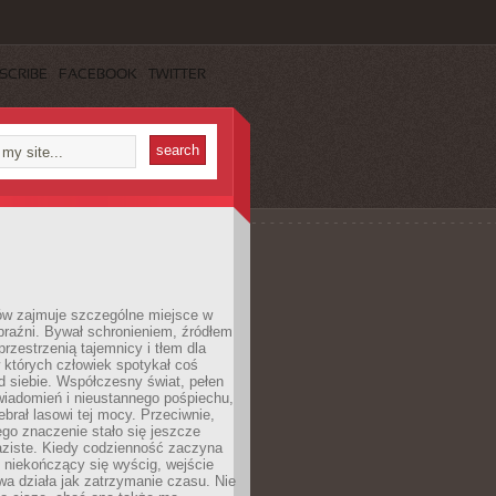
SCRIBE
FACEBOOK
TWITTER
ów zajmuje szczególne miejsce w
braźni. Bywał schronieniem, źródłem
przestrzenią tajemnicy i tłem dla
 których człowiek spotykał coś
 siebie. Współczesny świat, pełen
wiadomień i nieustannego pośpiechu,
ebrał lasowi tej mocy. Przeciwnie,
jego znaczenie stało się jeszcze
aziste. Kiedy codzienność zaczyna
 niekończący się wyścig, wejście
a działa jak zatrzymanie czasu. Nie