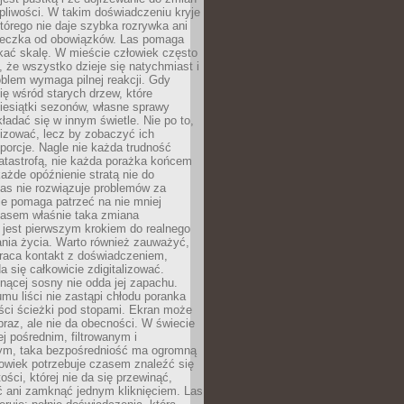
liwości. W takim doświadczeniu kryje
którego nie daje szybka rozrywka ani
ieczka od obowiązków. Las pomaga
kać skalę. W mieście człowiek często
 że wszystko dzieje się natychmiast i
blem wymaga pilnej reakcji. Gdy
się wśród starych drzew, które
iesiątki sezonów, własne sprawy
ładać się w innym świetle. Nie po to,
lizować, lecz by zobaczyć ich
porcje. Nagle nie każda trudność
atastrofą, nie każda porażka końcem
 każde opóźnienie stratą nie do
Las nie rozwiązuje problemów za
le pomaga patrzeć na nie mniej
asem właśnie taka zmiana
 jest pierwszym krokiem do realnego
nia życia. Warto również zauważyć,
wraca kontakt z doświadczeniem,
a się całkowicie zdigitalizować.
nącej sosny nie odda jej zapachu.
mu liści nie zastąpi chłodu poranka
ści ścieżki pod stopami. Ekran może
raz, ale nie da obecności. W świecie
ej pośrednim, filtrowanym i
ym, taka bezpośredniość ma ogromną
owiek potrzebuje czasem znaleźć się
ości, której nie da się przewinąć,
ć ani zamknąć jednym kliknięciem. Las