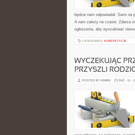
będzie nam odpowiadał. Sami na p
A nam zależy na czasie. Zdarza s
ogłoszenia, aby wyszukiwać nieru
CATEGORIES:
KOREPETYCJE
WYCZEKUJĄC PRZ
PRZYSZLI RODZIC
POSTED BY ADMIN
PAŹ - 11 - 