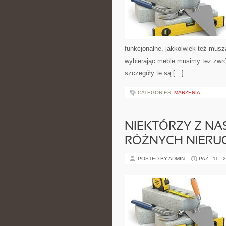
funkcjonalne, jakkolwiek też mus
wybierając meble musimy też zwró
szczegóły te są […]
CATEGORIES:
MARZENIA
NIEKTÓRZY Z NA
RÓŻNYCH NIERU
POSTED BY ADMIN
PAŹ - 11 - 