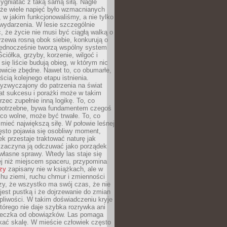
zygniatać z taką samą siłą. Nagle
 że wiele napięć było wzmacnianych
 w jakim funkcjonowaliśmy, a nie tylko
wydarzenia. W lesie szczególnie
 że życie nie musi być ciągłą walką o
zewa rosną obok siebie, konkurują o
 jednocześnie tworzą wspólny system
ciółka, grzyby, korzenie, wilgoć i
 się liście budują obieg, w którym nic
kowicie zbędne. Nawet to, co obumarłe,
ścią kolejnego etapu istnienia.
yzwyczajony do patrzenia na świat
at sukcesu i porażki może w takim
rzec zupełnie inną logikę. To, co
epotrzebne, bywa fundamentem czegoś
co wolne, może być trwałe. To, co
mieć największą siłę. W połowie leśnej
ęsto pojawia się osobliwy moment,
ek przestaje traktować naturę jak
a zaczyna ją odczuwać jako porządek
własne sprawy. Wtedy las staje się
j niż miejscem spaceru, przypomina
zy
zapisany nie w książkach, ale w
hu ziemi, ruchu chmur i zmienności
zy, że wszystko ma swój czas, że nie
jest pustką i że dojrzewanie do zmian
liwości. W takim doświadczeniu kryje
którego nie daje szybka rozrywka ani
ieczka od obowiązków. Las pomaga
kać skalę. W mieście człowiek często