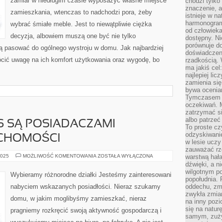
zamiar w niedługim czasie wyposażyć własne miejsce
chodzi tylko
USŁUGĘ
PRANIA
znaczenie, a
zamieszkania, wtenczas to nadchodzi pora, żeby
DYWANÓW,
istnieje w n
ALBOWIEM
harmonogram
wybrać śmiałe meble. Jest to niewątpliwie ciężka
od człowieka
decyzja, albowiem muszą one być nie tylko
dostępny. Ni
porównuje do
zą pasować do ogólnego wystroju w domu. Jak najbardziej
doświadczeni
cić uwagę na ich komfort użytkowania oraz wygodę, bo
rzadkością.
ma jakiś cel
najlepiej li
zamienia się
bywa ocenia
Tymczasem la
oczekiwań. M
zatrzymać s
albo patrzeć
S SĄ POSIADACZAMI
To proste cz
odzyskiwani
CHOMOŚCI
w lesie uczy
zauważać rze
NIEKTÓRZY
2025
MOŻLIWOŚĆ KOMENTOWANIA
ZOSTAŁA WYŁĄCZONA
warstwą hał
Z
dźwięki, a n
NAS
wilgotnym p
SĄ
Wybieramy różnorodne działki Jesteśmy zainteresowani
POSIADACZAMI
popołudnia. 
RÓŻNYCH
nabyciem wskazanych posiadłości. Nieraz szukamy
oddechu, zmę
NIERUCHOMOŚCI
zwykła zmian
domu, w jakim moglibyśmy zamieszkać, nieraz
na inny pozi
się na natur
pragniemy rozkręcić swoją aktywność gospodarczą i
samym, zuży