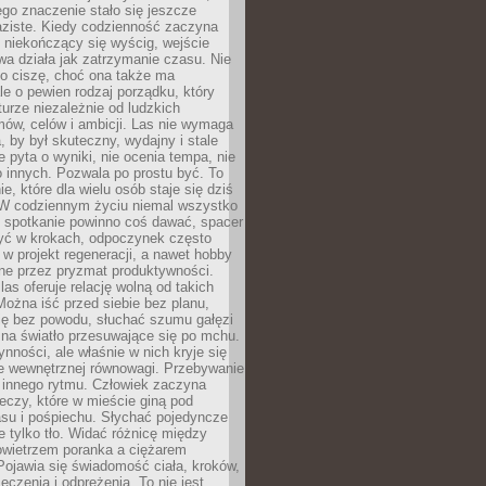
jego znaczenie stało się jeszcze
aziste. Kiedy codzienność zaczyna
 niekończący się wyścig, wejście
a działa jak zatrzymanie czasu. Nie
 o ciszę, choć ona także ma
le o pewien rodzaj porządku, który
aturze niezależnie od ludzkich
ów, celów i ambicji. Las nie wymaga
, by był skuteczny, wydajny i stale
e pyta o wyniki, nie ocenia tempa, nie
 innych. Pozwala po prostu być. To
e, które dla wielu osób staje się dziś
 W codziennym życiu niemal wszystko
: spotkanie powinno coś dawać, spacer
czyć w krokach, odpoczynek często
 w projekt regeneracji, a nawet hobby
ne przez pryzmat produktywności.
s oferuje relację wolną od takich
ożna iść przed siebie bez planu,
ię bez powodu, słuchać szumu gałęzi
 na światło przesuwające się po mchu.
ynności, ale właśnie w nich kryje się
e wewnętrznej równowagi. Przebywanie
 innego rytmu. Człowiek zaczyna
czy, które w mieście giną pod
asu i pośpiechu. Słychać pojedyncze
ie tylko tło. Widać różnicę między
owietrzem poranka a ciężarem
Pojawia się świadomość ciała, kroków,
czenia i odprężenia. To nie jest