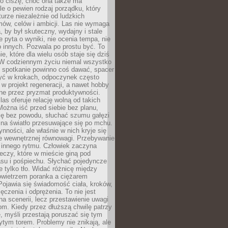
 o ciszę, choć ona także ma
le o pewien rodzaj porządku, który
aturze niezależnie od ludzkich
ów, celów i ambicji. Las nie wymaga
, by był skuteczny, wydajny i stale
e pyta o wyniki, nie ocenia tempa, nie
 innych. Pozwala po prostu być. To
e, które dla wielu osób staje się dziś
 W codziennym życiu niemal wszystko
: spotkanie powinno coś dawać, spacer
czyć w krokach, odpoczynek często
 w projekt regeneracji, a nawet hobby
ne przez pryzmat produktywności.
s oferuje relację wolną od takich
ożna iść przed siebie bez planu,
ię bez powodu, słuchać szumu gałęzi
 na światło przesuwające się po mchu.
ynności, ale właśnie w nich kryje się
e wewnętrznej równowagi. Przebywanie
 innego rytmu. Człowiek zaczyna
czy, które w mieście giną pod
asu i pośpiechu. Słychać pojedyncze
ie tylko tło. Widać różnicę między
owietrzem poranka a ciężarem
Pojawia się świadomość ciała, kroków,
czenia i odprężenia. To nie jest
a scenerii, lecz przestawienie uwagi
om. Kiedy przez dłuższą chwilę patrzy
ę, myśli przestają poruszać się tym
tym torem. Problemy nie znikają, ale