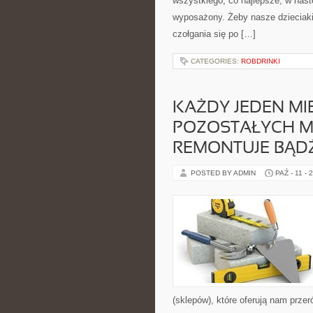
wszystkiego, co najlepsze, w nastę
wyposażony. Żeby nasze dzieciaki 
czołgania się po […]
CATEGORIES:
ROBDRINKI
KAŻDY JEDEN MIE
POZOSTAŁYCH MI
REMONTUJE BĄD
POSTED BY ADMIN
PAŹ - 11 - 
(sklepów), które oferują nam prz