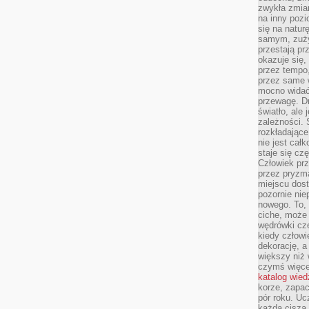
zwykła zmian
na inny pozi
się na natur
samym, zuży
przestają pr
okazuje się,
przez tempo,
przez same 
mocno widać,
przewagę. Dr
światło, ale
zależności. Ś
rozkładające
nie jest cał
staje się czę
Człowiek prz
przez pryzm
miejscu dost
pozornie ni
nowego. To, 
ciche, może 
wędrówki cz
kiedy człowi
dekorację, 
większy niż 
czymś więce
katalog wied
korze, zapac
pór roku. Uc
każda cisza 