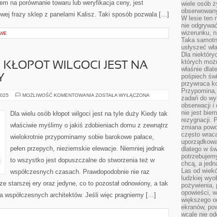
m na porównanie towaru lub weryfikacja ceny, jest
wiele osób ży
obserwowany
wej frazy sklep z panelami Kalisz. Taki sposób pozwala […]
W lesie ten 
nie odgrywać
wizerunku, n
OWE
Taka samotn
usłyszeć wł
Dla niektóry
których moż
 KŁOPOT WILGOCI JEST NA
właśnie dlat
pośpiech świ
Y
przywraca k
Przypomina, 
DLA
2025
MOŻLIWOŚĆ KOMENTOWANIA
ZOSTAŁA WYŁĄCZONA
zadań do wyk
WIELU
obserwacji i
OSÓB
KŁOPOT
nie jest bie
Dla wielu osób kłopot wilgoci jest na tyle duży Kiedy tak
WILGOCI
rezygnacji. 
JEST
właściwie myślimy o jakiś zdobieniach domu z zewnątrz
zmiana powol
NA
TYLE
często wraca
wielokrotnie przypominamy sobie barokowe pałace,
KOLOSALNY
uporządkowan
pełen przepych, nieziemskie elewacje. Niemniej jednak
dlatego w św
potrzebujemy
to wszystko jest dopuszczalne do stworzenia też w
chcą, a jedna
Las od wiek
współczesnych czasach. Prawdopodobnie nie raz
ludzkiej wyo
ze starszej ery oraz jedyne, co to pozostał odnowiony, a tak
pożywienia, 
opowieści, w
ka współczesnych architektów. Jeśli więc pragniemy […]
większego od
ekranów, po
wcale nie od